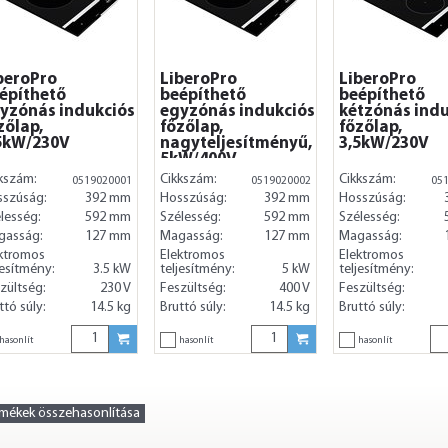
beroPro
LiberoPro
LiberoPro
építhető
beépíthető
beépíthető
yzónás indukciós
egyzónás indukciós
kétzónás ind
zőlap,
főzőlap,
főzőlap,
5kW/230V
nagyteljesítményű,
3,5kW/230V
5kW/400V
kszám:
Cikkszám:
Cikkszám:
0519020001
0519020002
05
sszúság:
392 mm
Hosszúság:
392 mm
Hosszúság:
lesség:
592 mm
Szélesség:
592 mm
Szélesség:
gasság:
127 mm
Magasság:
127 mm
Magasság:
ktromos
Elektromos
Elektromos
jesítmény:
3.5 kW
teljesítmény:
5 kW
teljesítmény:
zültség:
230 V
Feszültség:
400 V
Feszültség:
ttó súly:
14.5 kg
Bruttó súly:
14.5 kg
Bruttó súly:
hasonlít
hasonlít
hasonlít
rmékek összehasonlítása