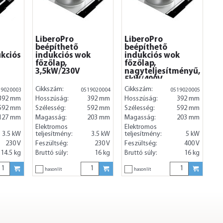
LiberoPro
LiberoPro
beépíthető
beépíthető
ukciós
indukciós wok
indukciós wok
főzőlap,
főzőlap,
3,5kW/230V
nagyteljesítményű,
5kW/400V
Cikkszám:
Cikkszám:
19020003
0519020004
0519020005
392 mm
Hosszúság:
392 mm
Hosszúság:
392 mm
592 mm
Szélesség:
592 mm
Szélesség:
592 mm
127 mm
Magasság:
203 mm
Magasság:
203 mm
Elektromos
Elektromos
3.5 kW
teljesítmény:
3.5 kW
teljesítmény:
5 kW
230 V
Feszültség:
230 V
Feszültség:
400 V
14.5 kg
Bruttó súly:
16 kg
Bruttó súly:
16 kg
hasonlít
hasonlít