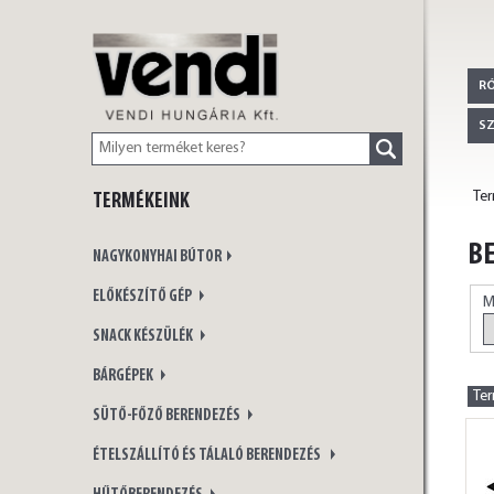
VENDI
R
S
Te
TERMÉKEINK
HUNGÁRIA Kft.
BE
NAGYKONYHAI BÚTOR
ELŐKÉSZÍTŐ GÉP
M
SNACK KÉSZÜLÉK
BÁRGÉPEK
Te
SÜTŐ-FŐZŐ BERENDEZÉS
ÉTELSZÁLLÍTÓ ÉS TÁLALÓ BERENDEZÉS