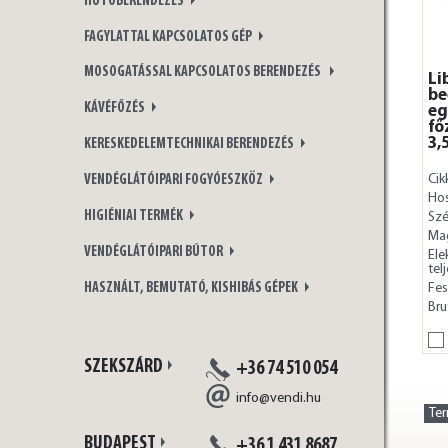
HŰTŐBERENDEZÉS
FAGYLATTAL KAPCSOLATOS GÉP
MOSOGATÁSSAL KAPCSOLATOS BERENDEZÉS
Li
be
KÁVÉFŐZÉS
eg
fő
3,
KERESKEDELEMTECHNIKAI BERENDEZÉS
Cik
VENDÉGLÁTÓIPARI FOGYÓESZKÖZ
Ho
HIGIÉNIAI TERMÉK
Szé
Ma
VENDÉGLÁTÓIPARI BÚTOR
Ele
tel
Fes
HASZNÁLT, BEMUTATÓ, KISHIBÁS GÉPEK
Bru
SZEKSZÁRD
+36 74 510 054
info@vendi.hu
Te
BUDAPEST
+36 1 431 8687