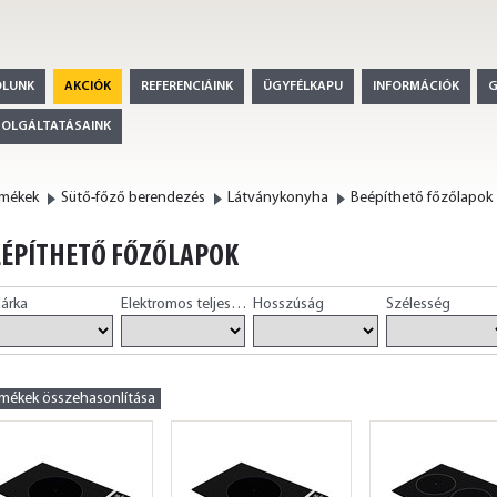
ÓLUNK
AKCIÓK
REFERENCIÁINK
ÜGYFÉLKAPU
INFORMÁCIÓK
ZOLGÁLTATÁSAINK
rmékek
Sütő-főző berendezés
Látványkonyha
Beépíthető főzőlapok
ÉPÍTHETŐ FŐZŐLAPOK
árka
Elektromos teljesítmény
Hosszúság
Szélesség
rmékek összehasonlítása