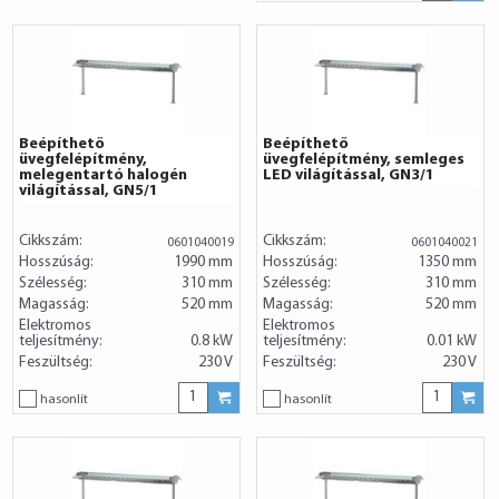
Beépíthető
Beépíthető
üvegfelépítmény,
üvegfelépítmény, semleges
melegentartó halogén
LED világítással, GN3/1
világítással, GN5/1
Cikkszám:
Cikkszám:
0601040019
0601040021
Hosszúság:
1990 mm
Hosszúság:
1350 mm
Szélesség:
310 mm
Szélesség:
310 mm
Magasság:
520 mm
Magasság:
520 mm
Elektromos
Elektromos
teljesítmény:
0.8 kW
teljesítmény:
0.01 kW
Feszültség:
230 V
Feszültség:
230 V
hasonlít
hasonlít