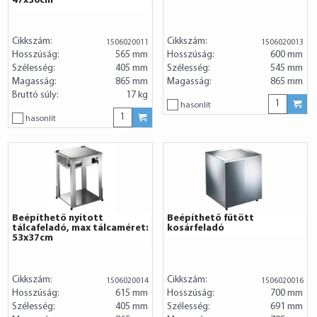
47x36cm
Cikkszám:
Cikkszám:
1506020011
1506020013
Hosszúság:
565 mm
Hosszúság:
600 mm
Szélesség:
405 mm
Szélesség:
545 mm
Magasság:
865 mm
Magasság:
865 mm
Bruttó súly:
17 kg
hasonlít
hasonlít
Beépíthető nyitott
Beépíthető fűtött
tálcafeladó, max tálcaméret:
kosárfeladó
53x37cm
Cikkszám:
Cikkszám:
1506020014
1506020016
Hosszúság:
615 mm
Hosszúság:
700 mm
Szélesség:
405 mm
Szélesség:
691 mm