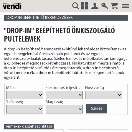
Belépés
Regisztrá
VENDI
+
DROP-IN BEÉPÍTHETŐ BERENDEZÉSEK
"DROP-IN" BEÉPÍTHETŐ ÖNKISZOLGÁLÓ
PULTELEMEK
HUNGÁRIA
A drop-in beépíthető berendezések kitűnő lehetőséget biztosítanak az
egyedi megjelenésű ételkiszolgáló pultsorok és az egyedi
büférendszerek kialakítására. Széles termék és méretkialakítás támogatja
a különleges megoldások létrehozását. Kínálatunkban megtalálható, a
drop-in beépítető vízfürdős ételmegentartók, a drop-in beépíthető
hűtött medencék, a drop-in beépíthető hűtött és melegen tartó lapok
egyaránt.
Kft.
Márka
Elektromos teljesítmény
Hosszúság
Szélesség
Magasság
Termékek összehasonlítása