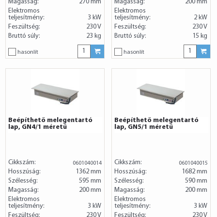
Magasság:
270 mm
Magasság:
200 mm
Elektromos
Elektromos
teljesítmény:
3 kW
teljesítmény:
2 kW
Feszültség:
230 V
Feszültség:
230 V
Bruttó súly:
23 kg
Bruttó súly:
15 kg
hasonlít
hasonlít
Beépíthető melegentartó
Beépíthető melegentartó
lap, GN4/1 méretű
lap, GN5/1 méretű
Cikkszám:
Cikkszám:
0601040014
0601040015
Hosszúság:
1362 mm
Hosszúság:
1682 mm
Szélesség:
595 mm
Szélesség:
590 mm
Magasság:
200 mm
Magasság:
200 mm
Elektromos
Elektromos
teljesítmény:
3 kW
teljesítmény:
3 kW
Feszültség:
230 V
Feszültség:
230 V