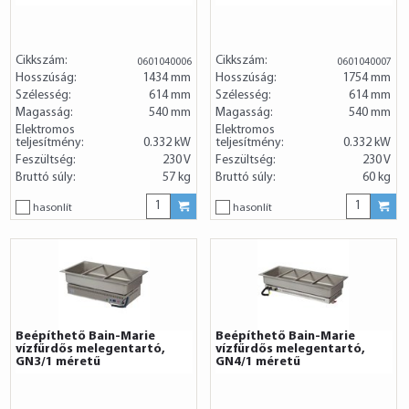
Cikkszám:
Cikkszám:
0601040006
0601040007
Hosszúság:
1434 mm
Hosszúság:
1754 mm
Szélesség:
614 mm
Szélesség:
614 mm
Magasság:
540 mm
Magasság:
540 mm
Elektromos
Elektromos
teljesítmény:
0.332 kW
teljesítmény:
0.332 kW
Feszültség:
230 V
Feszültség:
230 V
Bruttó súly:
57 kg
Bruttó súly:
60 kg
hasonlít
hasonlít
Beépíthető Bain-Marie
Beépíthető Bain-Marie
vízfűrdős melegentartó,
vízfűrdős melegentartó,
GN3/1 méretű
GN4/1 méretű