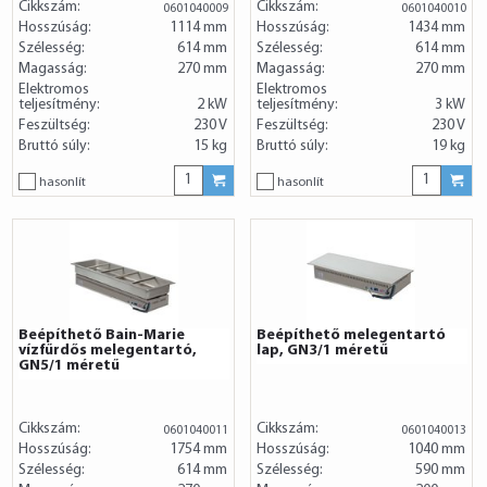
Cikkszám:
Cikkszám:
0601040009
0601040010
Hosszúság:
1114 mm
Hosszúság:
1434 mm
Szélesség:
614 mm
Szélesség:
614 mm
Magasság:
270 mm
Magasság:
270 mm
Elektromos
Elektromos
teljesítmény:
2 kW
teljesítmény:
3 kW
Feszültség:
230 V
Feszültség:
230 V
Bruttó súly:
15 kg
Bruttó súly:
19 kg
hasonlít
hasonlít
Beépíthető Bain-Marie
Beépíthető melegentartó
vízfűrdős melegentartó,
lap, GN3/1 méretű
GN5/1 méretű
Cikkszám:
Cikkszám:
0601040011
0601040013
Hosszúság:
1754 mm
Hosszúság:
1040 mm
Szélesség:
614 mm
Szélesség:
590 mm