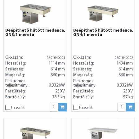
Beépíthető hűtött medence,
Beépíthető hűtött medence,
GN3/1 méretű
GN4/1 méretű
Cikkszám:
Cikkszám:
0601040001
0601040002
Hosszúság:
1114 mm
Hosszúság:
1434 mm
Szélesség:
614 mm
Szélesség:
614 mm
Magasság:
660 mm
Magasság:
660 mm
Elektromos
Elektromos
teljesítmény:
0.332 kW
teljesítmény:
0.332 kW
Feszültség:
230 V
Feszültség:
230 V
Bruttó súly:
38.5 kg
Bruttó súly:
57 kg
hasonlít
hasonlít