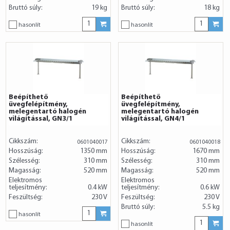
Bruttó súly:
19 kg
Bruttó súly:
18 kg
hasonlít
hasonlít
Beépíthető
Beépíthető
üvegfelépítmény,
üvegfelépítmény,
melegentartó halogén
melegentartó halogén
világítással, GN3/1
világítással, GN4/1
Cikkszám:
Cikkszám:
0601040017
0601040018
Hosszúság:
1350 mm
Hosszúság:
1670 mm
Szélesség:
310 mm
Szélesség:
310 mm
Magasság:
520 mm
Magasság:
520 mm
Elektromos
Elektromos
teljesítmény:
0.4 kW
teljesítmény:
0.6 kW
Feszültség:
230 V
Feszültség:
230 V
Bruttó súly:
5.5 kg
hasonlít
hasonlít