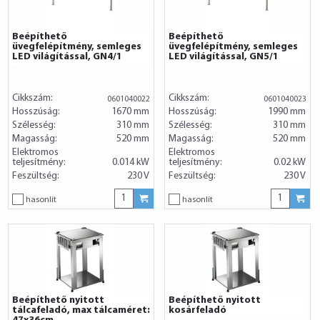
Beépíthető
Beépíthető
üvegfelépítmény, semleges
üvegfelépítmény, semleges
LED világítással, GN4/1
LED világítással, GN5/1
Cikkszám:
Cikkszám:
0601040022
0601040023
Hosszúság:
1670 mm
Hosszúság:
1990 mm
Szélesség:
310 mm
Szélesség:
310 mm
Magasság:
520 mm
Magasság:
520 mm
Elektromos
Elektromos
teljesítmény:
0.014 kW
teljesítmény:
0.02 kW
Feszültség:
230 V
Feszültség:
230 V
hasonlít
hasonlít
Beépíthető nyitott
Beépíthető nyitott
tálcafeladó, max tálcaméret:
kosárfeladó