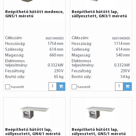
Beépíthető hűtött medence,
Beépíthető hűtött lap,
GN5/1 méretű
süllyesztett, GN3/1 méretű
Cikkszám:
Cikkszám:
0601040003
0601040005
Hosszúság:
1754 mm
Hosszúság:
1114 mm
Szélesség:
614 mm
Szélesség:
614 mm
Magasság:
660 mm
Magasság:
540 mm
Elektromos
Elektromos
teljesítmény:
0.332 kW
teljesítmény:
0.332 kW
Feszültség:
230 V
Feszültség:
230 V
Bruttó súly:
65 kg
Bruttó súly:
54 kg
hasonlít
hasonlít
Beépíthető hűtött lap,
Beépíthető hűtött lap,
süllyesztett, GN4/1 méretű
sülyesztett, GN5/1 méretű