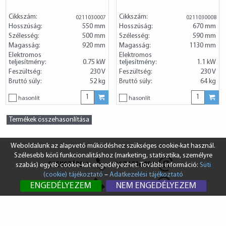
Cikkszám:
Cikkszám:
0211030007
0211030008
Hosszúság:
550 mm
Hosszúság:
670 mm
Szélesség:
500 mm
Szélesség:
590 mm
Magasság:
920 mm
Magasság:
1130 mm
Elektromos
Elektromos
teljesítmény:
0.75 kW
teljesítmény:
1.1 kW
Feszültség:
230 V
Feszültség:
230 V
Bruttó súly:
52 kg
Bruttó súly:
64 kg
hasonlít
hasonlít
Termékek összehasonlítása
Weboldalunk az alapvető működéshez szükséges cookie-kat használ.
Szélesebb körű funkcionalitáshoz (marketing, statisztika, személyre
SZEKSZÁRD
+36 74 510 054
szabás) egyéb cookie-kat engedélyezhet. További információ:
Süti
(cookie) tájékoztató
–
Adatkezelési tájékoztató
BUDAPEST
+36 1 431 8687
ENGEDÉLYEZEM
NEM ENGEDÉLYEZEM
info@vendi.hu
bp@vendi.hu