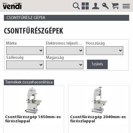
Belépés
Regisztrá
VENDI
+
CSONTFŰRÉSZ GÉPEK
CSONTFŰRÉSZGÉPEK
Márka
Elektromos teljesítmény
Hosszúság
HUNGÁRIA
Szélesség
Magasság
Kft.
Termékek összehasonlítása
Csontfűrészgép 1650mm-es
Csontfűrészgép 2040mm-es
fűrészlappal
fűrészlappal