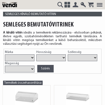
Belépés
Regisztrá
VENDI
+
SEMLEGES KÍNÁLÓ BEMUTATÓ VITRIN
SEMLEGES BEMUTATÓVITRINEK
A kínáló vitrin
ideális a termékeink reklámozására - elsősorban pékáruk,
illetve egyéb, szobahőmérsékleten tartható termékek tárolására. A
HUNGÁRIA
kínáló vitrin megóvja termékeinket a külső behatásoktól, miközben
választási segítséget nyújt az Ön vevőinek.
Márka
Hosszúság
Szélesség
Magasság
Kft.
Termékek összehasonlítása