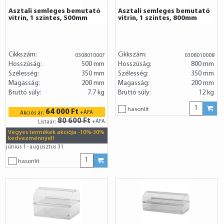
Asztali semleges bemutató
Asztali semleges bemutató
vitrin, 1 szintes, 500mm
vitrin, 1 szintes, 800mm
Cikkszám:
Cikkszám:
0308010007
0308010008
Hosszúság:
500 mm
Hosszúság:
800 mm
Szélesség:
350 mm
Szélesség:
350 mm
Magasság:
200 mm
Magasság:
200 mm
Bruttó súly:
7.7 kg
Bruttó súly:
12 kg
hasonlít
64 000 Ft
+ÁFA
Akciós ár:
80 600 Ft
+ÁFA
Listaár:
Vegyes termékek akciója -10%-30%
kedvezménnyel!
június 1 - augusztus 31
hasonlít