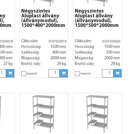
Négyszintes
Négyszintes
ány
Aluplast állvány
Aluplast állvány
),
(állványmodul),
(állványmodul),
00mm
1500*400*2000mm
1500*500*2000mm
Cikkszám:
Cikkszám:
07030018
0107030019
0107030020
400 mm
Hosszúság:
1500 mm
Hosszúság:
1500 mm
500 mm
Szélesség:
400 mm
Szélesség:
500 mm
000 mm
Magasság:
2000 mm
Magasság:
2000 mm
27 kg
Bruttó súly:
29 kg
Bruttó súly:
29 kg
hasonlít
hasonlít