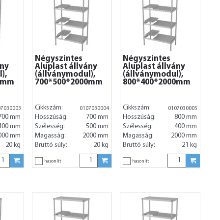
Négyszintes
Négyszintes
ány
Aluplast állvány
Aluplast állvány
),
(állványmodul),
(állványmodul),
0mm
700*500*2000mm
800*400*2000mm
Cikkszám:
Cikkszám:
07030003
0107030004
0107030005
700 mm
Hosszúság:
700 mm
Hosszúság:
800 mm
400 mm
Szélesség:
500 mm
Szélesség:
400 mm
000 mm
Magasság:
2000 mm
Magasság:
2000 mm
20 kg
Bruttó súly:
20 kg
Bruttó súly:
21 kg
hasonlít
hasonlít