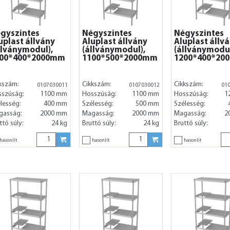
gyszintes
Négyszintes
Négyszintes
uplast állvány
Aluplast állvány
Aluplast állv
llványmodul),
(állványmodul),
(állványmodul
00*400*2000mm
1100*500*2000mm
1200*400*20
kszám:
Cikkszám:
Cikkszám:
0107030011
0107030012
01
sszúság:
1100 mm
Hosszúság:
1100 mm
Hosszúság:
1
lesség:
400 mm
Szélesség:
500 mm
Szélesség:
gasság:
2000 mm
Magasság:
2000 mm
Magasság:
2
ttó súly:
24 kg
Bruttó súly:
24 kg
Bruttó súly:
hasonlít
hasonlít
hasonlít