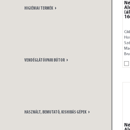
Né
Al
HIGIÉNIAI TERMÉK
(á
16
Cik
Ho
Szé
Ma
Bru
VENDÉGLÁTÓIPARI BÚTOR
HASZNÁLT, BEMUTATÓ, KISHIBÁS GÉPEK
Né
Al