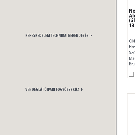
Né
Al
(á
13
KERESKEDELEMTECHNIKAI BERENDEZÉS
Cik
Ho
Szé
Ma
Bru
VENDÉGLÁTÓIPARI FOGYÓESZKÖZ