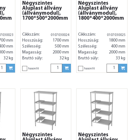
Négyszintes
Négyszintes
ány
Aluplast állvány
Aluplast állvány
),
(állványmodul),
(állványmodul),
00mm
1700*500*2000mm
1800*400*2000mm
Cikkszám:
Cikkszám:
07030023
0107030024
0107030025
700 mm
Hosszúság:
1700 mm
Hosszúság:
1800 mm
400 mm
Szélesség:
500 mm
Szélesség:
400 mm
000 mm
Magasság:
2000 mm
Magasság:
2000 mm
32 kg
Bruttó súly:
32 kg
Bruttó súly:
33 kg
hasonlít
hasonlít
Négyszintes
Négyszintes
ány
Aluplast állvány
Aluplast állvány