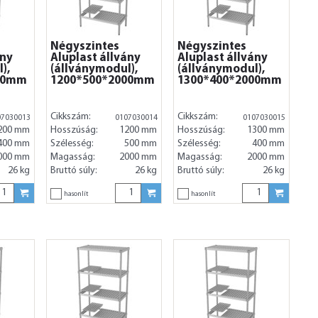
Négyszintes
Négyszintes
ány
Aluplast állvány
Aluplast állvány
),
(állványmodul),
(állványmodul),
00mm
1200*500*2000mm
1300*400*2000mm
Cikkszám:
Cikkszám:
07030013
0107030014
0107030015
200 mm
Hosszúság:
1200 mm
Hosszúság:
1300 mm
400 mm
Szélesség:
500 mm
Szélesség:
400 mm
000 mm
Magasság:
2000 mm
Magasság:
2000 mm
26 kg
Bruttó súly:
26 kg
Bruttó súly:
26 kg
hasonlít
hasonlít