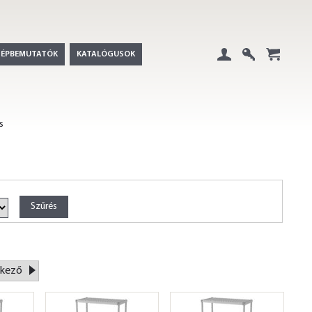
GÉPBEMUTATÓK
KATALÓGUSOK
Belépés
Regisztráció
+
s
kező
»