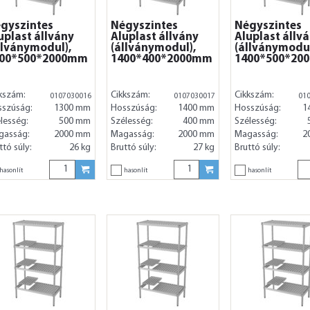
gyszintes
Négyszintes
Négyszintes
uplast állvány
Aluplast állvány
Aluplast állv
llványmodul),
(állványmodul),
(állványmodul
00*500*2000mm
1400*400*2000mm
1400*500*20
kszám:
Cikkszám:
Cikkszám:
0107030016
0107030017
01
sszúság:
1300 mm
Hosszúság:
1400 mm
Hosszúság:
1
lesség:
500 mm
Szélesség:
400 mm
Szélesség:
gasság:
2000 mm
Magasság:
2000 mm
Magasság:
2
ttó súly:
26 kg
Bruttó súly:
27 kg
Bruttó súly:
hasonlít
hasonlít
hasonlít