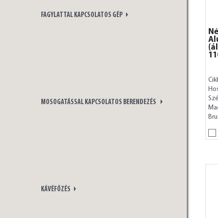
FAGYLATTAL KAPCSOLATOS GÉP
Né
Al
(á
11
Cik
Ho
Szé
MOSOGATÁSSAL KAPCSOLATOS BERENDEZÉS
Ma
Bru
KÁVÉFŐZÉS