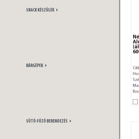
SNACK KÉSZÜLÉK
Né
Al
(á
60
BÁRGÉPEK
Cik
Ho
Szé
Ma
Bru
SÜTŐ-FŐZŐ BERENDEZÉS