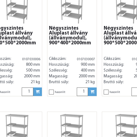
gyszintes
Négyszintes
Négyszintes
uplast állvány
Aluplast állvány
Aluplast állv
llványmodul),
(állványmodul),
(állványmodul
0*500*2000mm
900*400*2000mm
900*500*200
kszám:
Cikkszám:
Cikkszám:
0107030006
0107030007
01
sszúság:
800 mm
Hosszúság:
900 mm
Hosszúság:
lesség:
500 mm
Szélesség:
400 mm
Szélesség:
gasság:
2000 mm
Magasság:
2000 mm
Magasság:
2
ttó súly:
21 kg
Bruttó súly:
21 kg
Bruttó súly:
hasonlít
hasonlít
hasonlít