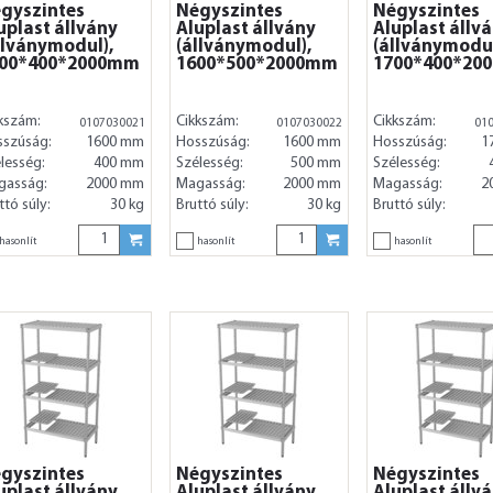
gyszintes
Négyszintes
Négyszintes
uplast állvány
Aluplast állvány
Aluplast állv
llványmodul),
(állványmodul),
(állványmodul
00*400*2000mm
1600*500*2000mm
1700*400*20
kszám:
Cikkszám:
Cikkszám:
0107030021
0107030022
01
sszúság:
1600 mm
Hosszúság:
1600 mm
Hosszúság:
1
lesség:
400 mm
Szélesség:
500 mm
Szélesség:
gasság:
2000 mm
Magasság:
2000 mm
Magasság:
2
ttó súly:
30 kg
Bruttó súly:
30 kg
Bruttó súly:
hasonlít
hasonlít
hasonlít
gyszintes
Négyszintes
Négyszintes
uplast állvány
Aluplast állvány
Aluplast állv