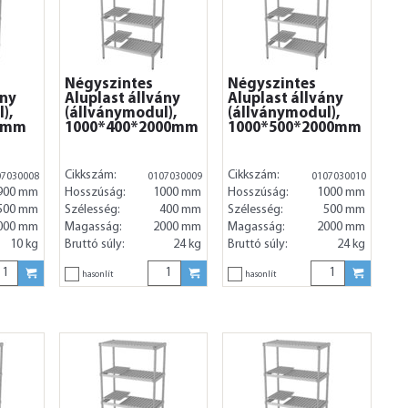
Négyszintes
Négyszintes
ány
Aluplast állvány
Aluplast állvány
),
(állványmodul),
(állványmodul),
0mm
1000*400*2000mm
1000*500*2000mm
Cikkszám:
Cikkszám:
07030008
0107030009
0107030010
900 mm
Hosszúság:
1000 mm
Hosszúság:
1000 mm
500 mm
Szélesség:
400 mm
Szélesség:
500 mm
000 mm
Magasság:
2000 mm
Magasság:
2000 mm
10 kg
Bruttó súly:
24 kg
Bruttó súly:
24 kg
hasonlít
hasonlít