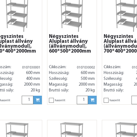
gyszintes
Négyszintes
Négyszintes
uplast állvány
Aluplast állvány
Aluplast állv
llványmodul),
(állványmodul),
(állványmodul
0*400*2000mm
600*500*2000mm
700*400*200
kszám:
Cikkszám:
Cikkszám:
0107030001
0107030002
01
sszúság:
600 mm
Hosszúság:
600 mm
Hosszúság:
lesség:
400 mm
Szélesség:
500 mm
Szélesség:
gasság:
2000 mm
Magasság:
2000 mm
Magasság:
2
ttó súly:
20 kg
Bruttó súly:
20 kg
Bruttó súly:
hasonlít
hasonlít
hasonlít