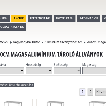
ÓLUNK
AKCIÓK
REFERENCIÁINK
ÜGYFÉLKAPU
INFORMÁCIÓK
ZOLGÁLTATÁSAINK
rmékek
Nagykonyhai bútor
Alumínium állványrendszer
200 cm. maga
00CM MAGAS ALUMÍNIUM TÁROLÓ ÁLLVÁNYOK
árka
Hosszúság
Szélesség
Magasság
rmékek összehasonlítása
1
2
Követ