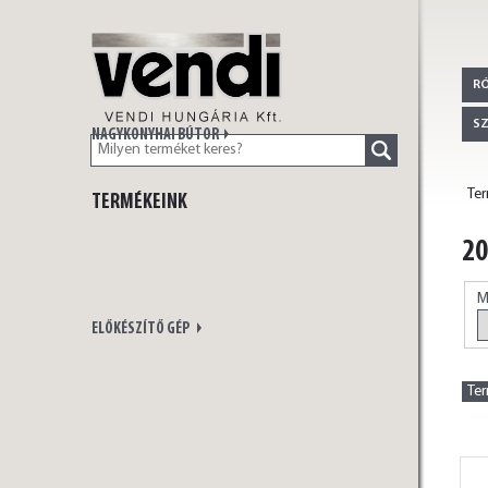
VENDI
R
S
NAGYKONYHAI BÚTOR
Te
TERMÉKEINK
HUNGÁRIA Kft.
2
M
ELŐKÉSZÍTŐ GÉP
Te