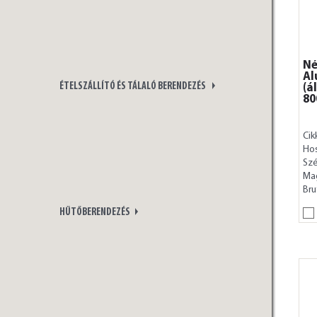
Né
Al
ÉTELSZÁLLÍTÓ ÉS TÁLALÓ BERENDEZÉS
(á
80
Cik
Ho
Szé
Ma
Bru
HŰTŐBERENDEZÉS