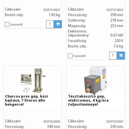
Cikkszám:
Cikkszám:
0207010021
0207010022
Bruttó súly:
1.82 kg
Hosszúság:
258 mm
Szélesség:
218 mm
hasonlít
Magasság:
232 mm
Elektromos
teljesítmény:
0.07 kW
Feszültség:
230 V
Bruttó súly:
7.6 kg
hasonlít
Churros prés gép, kézi
Tésztakészítő gép,
hajtású, 7 literes álló
elektromos, 4 kg/óra
hengerrel
teljesítménnyel
Cikkszám:
Cikkszám:
0207020005
0207020001
Hosszúság:
340 mm
Hosszúság:
230 mm