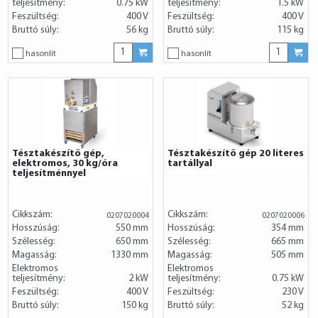
teljesítmény:
0.75 kW
teljesítmény:
1.5 kW
Feszültség:
400 V
Feszültség:
400 V
Bruttó súly:
56 kg
Bruttó súly:
115 kg
hasonlít
hasonlít
Tésztakészítő gép,
Tésztakészítő gép 20 literes
elektromos, 30 kg/óra
tartállyal
teljesítménnyel
Cikkszám:
Cikkszám:
0207020004
0207020006
Hosszúság:
550 mm
Hosszúság:
354 mm
Szélesség:
650 mm
Szélesség:
665 mm
Magasság:
1330 mm
Magasság:
505 mm
Elektromos
Elektromos
teljesítmény:
2 kW
teljesítmény:
0.75 kW
Feszültség:
400 V
Feszültség:
230 V
Bruttó súly:
150 kg
Bruttó súly:
52 kg