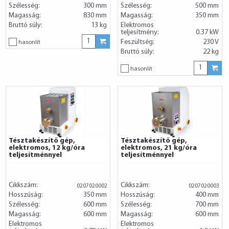
Szélesség:
300 mm
Szélesség:
500 mm
Magasság:
830 mm
Magasság:
350 mm
Bruttó súly:
13 kg
Elektromos
teljesítmény:
0.37 kW
Feszültség:
230 V
hasonlít
Bruttó súly:
22 kg
hasonlít
Tésztakészítő gép,
Tésztakészítő gép,
elektromos, 12 kg/óra
elektromos, 21 kg/óra
teljesítménnyel
teljesítménnyel
Cikkszám:
Cikkszám:
0207020002
0207020003
Hosszúság:
350 mm
Hosszúság:
400 mm
Szélesség:
600 mm
Szélesség:
700 mm
Magasság:
600 mm
Magasság:
600 mm
Elektromos
Elektromos