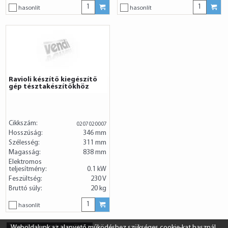
hasonlít
hasonlít
Ravioli készítő kiegészítő
gép tésztakészítőkhöz
Cikkszám:
0207020007
Hosszúság:
346 mm
Szélesség:
311 mm
Magasság:
838 mm
Elektromos
teljesítmény:
0.1 kW
Feszültség:
230 V
Bruttó súly:
20 kg
hasonlít
Termékek összehasonlítása
Weboldalunk az alapvető működéshez szükséges cookie-kat használ.