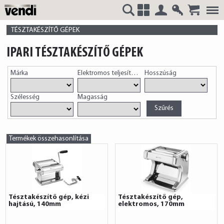
Belépés
Regisztrá
VENDI
+
TÉSZTAKÉSZÍTŐ GÉPEK
IPARI TÉSZTAKÉSZÍTŐ GÉPEK
Márka
Elektromos teljesítmény
Hosszúság
HUNGÁRIA
Szélesség
Magasság
Kft.
Termékek összehasonlítása
Tésztakészítő gép, kézi
Tésztakészítő gép,
hajtású, 140mm
elektromos, 170mm