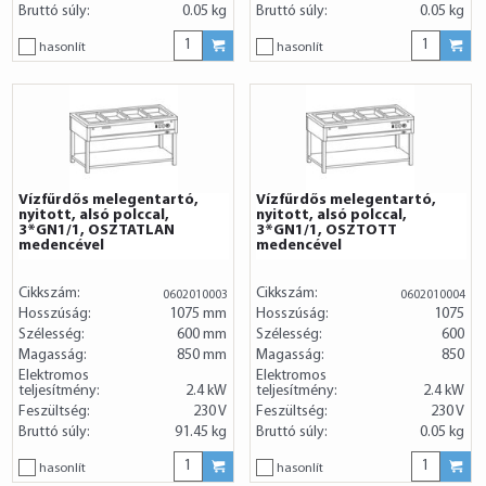
Bruttó súly:
0.05 kg
Bruttó súly:
0.05 kg
hasonlít
hasonlít
Vízfűrdős melegentartó,
Vízfűrdős melegentartó,
nyitott, alsó polccal,
nyitott, alsó polccal,
3*GN1/1, OSZTATLAN
3*GN1/1, OSZTOTT
medencével
medencével
Cikkszám:
Cikkszám:
0602010003
0602010004
Hosszúság:
1075 mm
Hosszúság:
1075
Szélesség:
600 mm
Szélesség:
600
Magasság:
850 mm
Magasság:
850
Elektromos
Elektromos
teljesítmény:
2.4 kW
teljesítmény:
2.4 kW
Feszültség:
230 V
Feszültség:
230 V
Bruttó súly:
91.45 kg
Bruttó súly:
0.05 kg
hasonlít
hasonlít