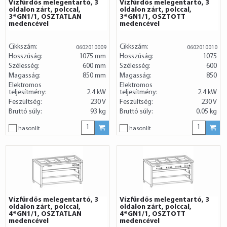
Vízfűrdős melegentartó, 3
Vízfűrdős melegentartó, 3
oldalon zárt, polccal,
oldalon zárt, polccal,
3*GN1/1, OSZTATLAN
3*GN1/1, OSZTOTT
medencével
medencével
Cikkszám:
Cikkszám:
0602010009
0602010010
Hosszúság:
1075 mm
Hosszúság:
1075
Szélesség:
600 mm
Szélesség:
600
Magasság:
850 mm
Magasság:
850
Elektromos
Elektromos
teljesítmény:
2.4 kW
teljesítmény:
2.4 kW
Feszültség:
230 V
Feszültség:
230 V
Bruttó súly:
93 kg
Bruttó súly:
0.05 kg
hasonlít
hasonlít
Vízfűrdős melegentartó, 3
Vízfűrdős melegentartó, 3
oldalon zárt, polccal,
oldalon zárt, polccal,
4*GN1/1, OSZTATLAN
4*GN1/1, OSZTOTT
medencével
medencével