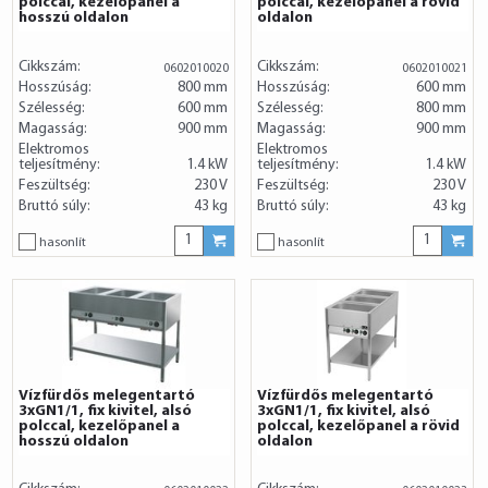
polccal, kezelőpanel a
polccal, kezelőpanel a rövid
hosszú oldalon
oldalon
Cikkszám:
Cikkszám:
0602010020
0602010021
Hosszúság:
800 mm
Hosszúság:
600 mm
Szélesség:
600 mm
Szélesség:
800 mm
Magasság:
900 mm
Magasság:
900 mm
Elektromos
Elektromos
teljesítmény:
1.4 kW
teljesítmény:
1.4 kW
Feszültség:
230 V
Feszültség:
230 V
Bruttó súly:
43 kg
Bruttó súly:
43 kg
hasonlít
hasonlít
Vízfürdős melegentartó
Vízfürdős melegentartó
3xGN1/1, fix kivitel, alsó
3xGN1/1, fix kivitel, alsó
polccal, kezelőpanel a
polccal, kezelőpanel a rövid
hosszú oldalon
oldalon