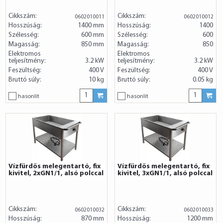
Cikkszám:
Cikkszám:
0602010011
0602010012
Hosszúság:
1400 mm
Hosszúság:
1400
Szélesség:
600 mm
Szélesség:
600
Magasság:
850 mm
Magasság:
850
Elektromos
Elektromos
teljesítmény:
3.2 kW
teljesítmény:
3.2 kW
Feszültség:
400 V
Feszültség:
400 V
Bruttó súly:
10 kg
Bruttó súly:
0.05 kg
hasonlít
hasonlít
Vízfürdős melegentartó, fix
Vízfürdős melegentartó, fix
kivitel, 2xGN1/1, alsó polccal
kivitel, 3xGN1/1, alsó polccal
Cikkszám:
Cikkszám:
0602010032
0602010033
Hosszúság:
870 mm
Hosszúság:
1200 mm