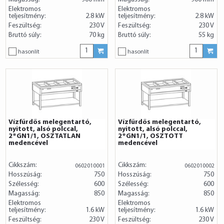
Elektromos
Elektromos
teljesítmény:
2.8 kW
teljesítmény:
2.8 kW
Feszültség:
230 V
Feszültség:
230 V
Bruttó súly:
70 kg
Bruttó súly:
55 kg
hasonlít
hasonlít
Vízfűrdős melegentartó,
Vízfűrdős melegentartó,
nyitott, alsó polccal,
nyitott, alsó polccal,
2*GN1/1, OSZTATLAN
2*GN1/1, OSZTOTT
medencével
medencével
Cikkszám:
Cikkszám:
0602010001
0602010002
Hosszúság:
750
Hosszúság:
750
Szélesség:
600
Szélesség:
600
Magasság:
850
Magasság:
850
Elektromos
Elektromos
teljesítmény:
1.6 kW
teljesítmény:
1.6 kW
Feszültség:
230 V
Feszültség:
230 V