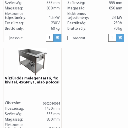
Szélesség:
555 mm
Szélesség:
555 mm
Magasság:
850 mm
Magasság:
850 mm
Elektromos
Elektromos
teljesítmény:
1.5 kW
teljesítmény:
2.6 kW
Feszültség:
230 V
Feszültség:
230 V
Bruttó súly:
60 kg
Bruttó súly:
70 kg
hasonlít
hasonlít
Vízfürdős melegentartó, fix
kivitel, 4xGN1/1, alsó polccal
Cikkszám:
0602010034
Hosszúság:
1430 mm
Szélesség:
555 mm
Magasság:
850 mm
Elektromos