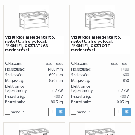
Vízfűrdős melegentartó,
Vízfűrdős melegentartó,
nyitott, alsó polccal,
nyitott, alsó polccal,
4*GN1/1, OSZTATLAN
4*GN1/1, OSZTOTT
medencével
medencével
Cikkszám:
Cikkszám:
0602010005
0602010006
Hosszúság:
1400 mm
Hosszúság:
1400
Szélesség:
600 mm
Szélesség:
600
Magasság:
850 mm
Magasság:
850
Elektromos
Elektromos
teljesítmény:
3.2 kW
teljesítmény:
3.2 kW
Feszültség:
400 V
Feszültség:
400 V
Bruttó súly:
80.5 kg
Bruttó súly:
0.05 kg
hasonlít
hasonlít