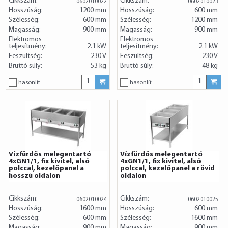
Cikkszám:
Cikkszám:
0602010022
0602010023
Hosszúság:
1200 mm
Hosszúság:
600 mm
Szélesség:
600 mm
Szélesség:
1200 mm
Magasság:
900 mm
Magasság:
900 mm
Elektromos
Elektromos
teljesítmény:
2.1 kW
teljesítmény:
2.1 kW
Feszültség:
230 V
Feszültség:
230 V
Bruttó súly:
53 kg
Bruttó súly:
48 kg
hasonlít
hasonlít
Vízfürdős melegentartó
Vízfürdős melegentartó
4xGN1/1, fix kivitel, alsó
4xGN1/1, fix kivitel, alsó
polccal, kezelőpanel a
polccal, kezelőpanel a rövid
hosszú oldalon
oldalon
Cikkszám:
Cikkszám:
0602010024
0602010025
Hosszúság:
1600 mm
Hosszúság:
600 mm
Szélesség:
600 mm
Szélesség:
1600 mm
Magasság:
900 mm
Magasság:
900 mm