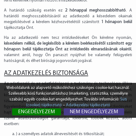
fenti kérelmek nyomán hozott intézkedésekről.
A határidő szükség esetén ez
2 hónappal meghosszabbítható
. A
határidő meghosszabbításáról az adatkezelő a késedelem okainak
megjelölésével a kérelem kézhezvételétől számított
1 hónapon belül
tájékoztatja Önt.
Ha az adatkezelő nem tesz intézkedéseket Ön kérelme nyomán,
késedelem nélkül, de legkésőbb a kérelem beérkezésétől számított egy
hónapon belül tájékoztatja Önt az intézkedés elmaradásának okairól
,
valamint arról, hogy Ön panaszt nyújthat be valamely felügyeleti
hatóságnál, és élhet bírósági jogorvoslati jogával.
AZ ADATKEZELÉS BIZTONSÁGA
Az adatkezelő és az adatfeldolgozó a tudomány és technológia állása
Weboldalunk az alapvető működéshez szükséges cookie-kat használ.
és a megvalósítás költségei, továbbá az adatkezelés jellege, hatóköre,
Szélesebb körű funkcionalitáshoz (marketing, statisztika, személyre
körülményei és céljai, valamint a természetes személyek jogaira és
szabás) egyéb cookie-kat engedélyezhet. További információ:
Süti
szabadságaira jelentett, változó valószínűségű és súlyosságú kockázat
(cookie) tájékoztató
–
Adatkezelési tájékoztató
figyelembevételével megfelelő technikai és szervezési intézkedéseket
ENGEDÉLYEZEM
NEM ENGEDÉLYEZEM
hajt végre annak érdekében, hogy a kockázat mértékének megfelelő
szintű adatbiztonságot garantálja, ideértve, többek között, adott
esetben:
) a személyes adatok álnevesítését és titkosítását;