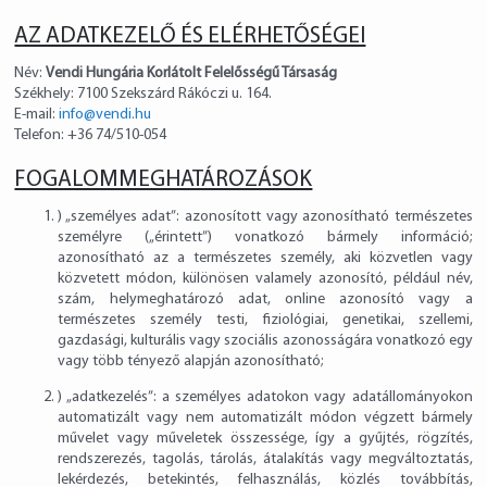
AZ ADATKEZELŐ ÉS ELÉRHETŐSÉGEI
Név:
Vendi Hungária Korlátolt Felelősségű Társaság
Székhely: 7100 Szekszárd Rákóczi u. 164.
E-mail:
info@vendi.hu
Telefon: +36 74/510-054
FOGALOMMEGHATÁROZÁSOK
) „személyes adat”: azonosított vagy azonosítható természetes
személyre („érintett”) vonatkozó bármely információ;
azonosítható az a természetes személy, aki közvetlen vagy
közvetett módon, különösen valamely azonosító, például név,
szám, helymeghatározó adat, online azonosító vagy a
természetes személy testi, fiziológiai, genetikai, szellemi,
gazdasági, kulturális vagy szociális azonosságára vonatkozó egy
vagy több tényező alapján azonosítható;
) „adatkezelés”: a személyes adatokon vagy adatállományokon
automatizált vagy nem automatizált módon végzett bármely
művelet vagy műveletek összessége, így a gyűjtés, rögzítés,
rendszerezés, tagolás, tárolás, átalakítás vagy megváltoztatás,
lekérdezés, betekintés, felhasználás, közlés továbbítás,