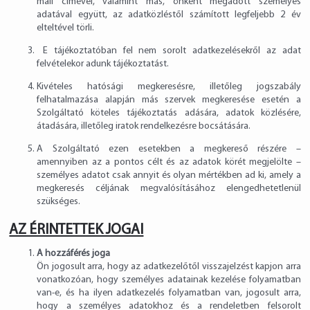
mail címével, valamint más, önként megadott személyes
adatával együtt, az adatközléstől számított legfeljebb 2 év
elteltével törli.
E tájékoztatóban fel nem sorolt adatkezelésekről az adat
felvételekor adunk tájékoztatást.
Kivételes hatósági megkeresésre, illetőleg jogszabály
felhatalmazása alapján más szervek megkeresése esetén a
Szolgáltató köteles tájékoztatás adására, adatok közlésére,
átadására, illetőleg iratok rendelkezésre bocsátására.
A Szolgáltató ezen esetekben a megkereső részére –
amennyiben az a pontos célt és az adatok körét megjelölte –
személyes adatot csak annyit és olyan mértékben ad ki, amely a
megkeresés céljának megvalósításához elengedhetetlenül
szükséges.
AZ ÉRINTETTEK JOGAI
A hozzáférés joga
Ön jogosult arra, hogy az adatkezelőtől visszajelzést kapjon arra
vonatkozóan, hogy személyes adatainak kezelése folyamatban
van-e, és ha ilyen adatkezelés folyamatban van, jogosult arra,
hogy a személyes adatokhoz és a rendeletben felsorolt