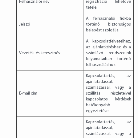
Felhasználói név
regisztráció lehetővé
tétele.
A felhasználói fiókba
Jelszó
történő biztonságos
belépést szolgálja.
A kapcsolatfelvételhez,
az ajánlatkéréshez és a
Vezeték- és keresztnév
számlázó rendszerünk
folyamataiban történő
felhasználáshoz
Kapcsolattartás, az
ajánlatadással,
számlázással, vagy a
E-mail cím
szállítás részleteivel
kapcsolatos kérdések
hatékonyabb
egyeztetése.
Kapcsolattartás, az
ajánlatadással,
számlázással, vagy a