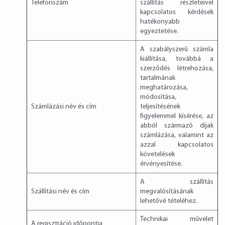
Telefonszám
szállítás részleteivel
kapcsolatos kérdések
hatékonyabb
egyeztetése.
A szabályszerű számla
kiállítása, továbbá a
szerződés létrehozása,
tartalmának
meghatározása,
módosítása,
Számlázási név és cím
teljesítésének
figyelemmel kísérése, az
abból származó díjak
számlázása, valamint az
azzal kapcsolatos
követelések
érvényesítése.
A szállítás
Szállítási név és cím
megvalósításának
lehetővé tételéhez.
Technikai művelet
A regisztráció időpontja