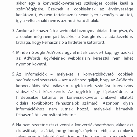
akkor egy a konverziókövetéshez szükséges cookie kerül a
számítógépére. Ezeknek a cookie-knak az érvényessége
korlátozott, és nem tartalmaznak semmilyen személyes adatot,
így a Felhasználó nem is azonosítható általuk.
Amikor a Felhasználó a weboldal bizonyos oldalait böngészi, és
a cookie még nem járt le, akkor a Google és az adatkezelő is
láthatja, hogy Felhasználó a hirdetésre kattintott.
Minden Google AdWords ügyfél másik cookie-t kap, így azokat
az AdWords ügyfeleinek weboldalain keresztül nem lehet
nyomon követni.
Az információk – melyeket a konverziókövető cookie-k
segítségével szereztek – azt a célt szolgálják, hogy az AdWords
konverziókövetést választó ügyfeleinek számára konverziós
statisztikákat készítsenek. Az ügyfelek így tájékozódnak a
hirdetésükre kattintó és konverziókövető címkével ellátott
oldalra továbbított felhasználók számáról. Azonban olyan
információkhoz nem jutnak hozzá, melyekkel bármelyik
felhasználót azonosítani lehetne.
Ha nem szeretne részt venni a konverziókövetésben, akkor ezt
elutasíthatja azáltal, hogy böngészőjében letiltja a cookie-k
telepítésének lehetőségét. Ezután Ön nem fog szerepelni a