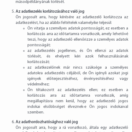
másodpéldányának törlését.
Az adatkezelés korlátozásához való jog
Ön jogosult arra, hogy kérésére az adatkezelő korlátozza az
adatkezelést, ha az alábbi feltételek valamelyike teljesül:
Ön vitatja a személyes adatok pontosságát, ez esetben a
korlátozás arra az időtartamra vonatkozik, amely lehetővé
teszi, hogy az adatkezelő ellenőrizze a személyes adatok
pontosságát;
az adatkezelés jogellenes, és Ön ellenzi az adatok
törlését, és ehelyett kéri azok felhasználásának
korlátozását;
az adatkezelőnek már nincs szüksége a személyes
adatokra adatkezelés céljából, de Ön igényli azokat jogi
igények előterjesztéséhez, érvényesítéséhez vagy
védelméhez;
Ön tiltakozott az adatkezelés ellen; ez esetben a
korlátozás arra az időtartamra vonatkozik, amíg
megállapításra nem kerül, hogy az adatkezelő jogos
indokai elsőbbséget élveznek-e Ön jogos indokaival
szemben.
Az adathordozhatósághoz való jog
Ön jogosult arra, hogy a rá vonatkozó, általa egy adatkezelő