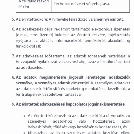
A feliratkozáskori
Technikai művelet végrehajtása.
IP cím
Az érintettek köre: A hírlevélre feliratkozó valamennyi érintett.
Az adatkezelés célja: reklámot tartalmazó elektronikus üzenetek
(e-mail, sms üzenet) küldése az érintett részére, tájékoztatás
nyújtása az aktuális információkról, termékekről, akciókról, új
funkciókról stb.
Az adatkezelés időtartama, az adatok törlésének határideje: a
hozzájáruló nyilatkozat visszavonásáig, azaz a leiratkozásig tart
az adatkezelés.
Az adatok megismerésére jogosult lehetséges adatkezelők
személye, a személyes adatok címzettjei:
A személyes adatokat
az adatkezelő értékesítő és marketing munkatársai kezelhetik, a
fenti alapelvek tiszteletben tartásával.
Az érintettek adatkezeléssel kapcsolatos jogainak ismertetése:
Az érintett kérelmezheti az adatkezelőtől a rá vonatkozó
személyes adatokhoz való hozzáférést, azok
helyesbítését, törlését vagy kezelésének korlátozását, és
tiltakozhat az ilyen személyes adatok kezelése ellen,