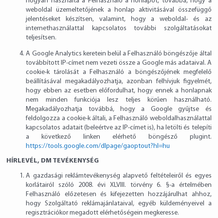
hogyan használta a Felhasználó a honlapot, továbbá, hogy a
weboldal üzemeltetőjének a honlap aktivitásával összefüggő
jelentéseket készítsen, valamint, hogy a weboldal- és az
internethasználattal kapcsolatos további szolgáltatásokat
teljesítsen.
A Google Analytics keretein belül a Felhasználó böngészője által
továbbított IP-címet nem vezeti össze a Google más adataival. A
cookie-k tárolását a Felhasználó a böngészőjének megfelelő
beállításával megakadályozhatja, azonban felhívjuk figyelmét,
hogy ebben az esetben előfordulhat, hogy ennek a honlapnak
nem minden funkciója lesz teljes körűen használható.
Megakadályozhatja továbbá, hogy a Google gyűjtse és
feldolgozza a cookie-k általi, a Felhasználó weboldalhasználattal
kapcsolatos adatait (beleértve az IP-címet is), ha letölti és telepíti
a következő linken elérhető böngésző plugint.
https://tools.google.com/dlpage/gaoptout?hl=hu
HÍRLEVÉL, DM TEVÉKENYSÉG
A gazdasági reklámtevékenység alapvető feltételeiről és egyes
korlátairól szóló 2008. évi XLVIII. törvény 6. §-a értelmében
Felhasználó előzetesen és kifejezetten hozzájárulhat ahhoz,
hogy Szolgáltató reklámajánlataival, egyéb küldeményeivel a
regisztrációkor megadott elérhetőségein megkeresse.