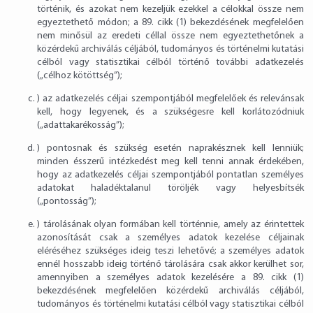
történik, és azokat nem kezeljük ezekkel a célokkal össze nem
egyeztethető módon; a 89. cikk (1) bekezdésének megfelelően
nem minősül az eredeti céllal össze nem egyeztethetőnek a
közérdekű archiválás céljából, tudományos és történelmi kutatási
célból vagy statisztikai célból történő további adatkezelés
(„célhoz kötöttség”);
) az adatkezelés céljai szempontjából megfelelőek és relevánsak
kell, hogy legyenek, és a szükségesre kell korlátozódniuk
(„adattakarékosság”);
) pontosnak és szükség esetén naprakésznek kell lenniük;
minden ésszerű intézkedést meg kell tenni annak érdekében,
hogy az adatkezelés céljai szempontjából pontatlan személyes
adatokat haladéktalanul töröljék vagy helyesbítsék
(„pontosság”);
) tárolásának olyan formában kell történnie, amely az érintettek
azonosítását csak a személyes adatok kezelése céljainak
eléréséhez szükséges ideig teszi lehetővé; a személyes adatok
ennél hosszabb ideig történő tárolására csak akkor kerülhet sor,
amennyiben a személyes adatok kezelésére a 89. cikk (1)
bekezdésének megfelelően közérdekű archiválás céljából,
tudományos és történelmi kutatási célból vagy statisztikai célból