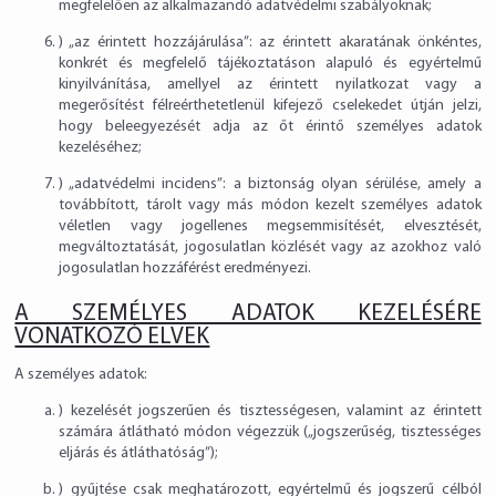
megfelelően az alkalmazandó adatvédelmi szabályoknak;
) „az érintett hozzájárulása”: az érintett akaratának önkéntes,
konkrét és megfelelő tájékoztatáson alapuló és egyértelmű
kinyilvánítása, amellyel az érintett nyilatkozat vagy a
megerősítést félreérthetetlenül kifejező cselekedet útján jelzi,
hogy beleegyezését adja az őt érintő személyes adatok
kezeléséhez;
) „adatvédelmi incidens”: a biztonság olyan sérülése, amely a
továbbított, tárolt vagy más módon kezelt személyes adatok
véletlen vagy jogellenes megsemmisítését, elvesztését,
megváltoztatását, jogosulatlan közlését vagy az azokhoz való
jogosulatlan hozzáférést eredményezi.
A SZEMÉLYES ADATOK KEZELÉSÉRE
VONATKOZÓ ELVEK
A személyes adatok:
) kezelését jogszerűen és tisztességesen, valamint az érintett
számára átlátható módon végezzük („jogszerűség, tisztességes
eljárás és átláthatóság”);
) gyűjtése csak meghatározott, egyértelmű és jogszerű célból