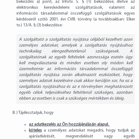
bekezdés a) pont, az Infotv. 5. § (1) bekezdése, illetve az
elektronikus kereskedelemi szolgáltatások, valamint az
információs társadalommal összefüggő szolgáltatások egyes
kérdéseiről szóló 2001. évi CVIII. törvény (a továbbiakban: Elker
tv.) 13/A. § (3) bekezdése:
A szolgáltató a szolgáltatás nyújtása céljából kezelheti azon
személyes adatokat, amelyek a szolgáltatás nyújtásához
technikailag elengedhetetlenül szükségesek. A
szolgáltatónak az egyéb feltételek azonossága esetén úgy
kell megválasztania és minden esetben oly módon kell
üzemeltetnie az információs társadalommal összefüggő
szolgáltatás nyújtása során alkalmazott eszközöket, hogy
személyes adatok kezelésére csak akkor kerüljön sor, ha ez a
szolgáltatás nyújtásához és az e törvényben meghatározott
egyéb célok teljesüléséhez feltétlenül szükséges, azonban
ebben az esetben is csak a szükséges mértékben és ideig.
) Tájékoztatjuk, hogy
az adatkezelés az Ön hozzájárulásán alapul.
köteles
a személyes adatokat megadni, hogy tudjuk az
ajánlatkérését, megrendelését vagy egyéb