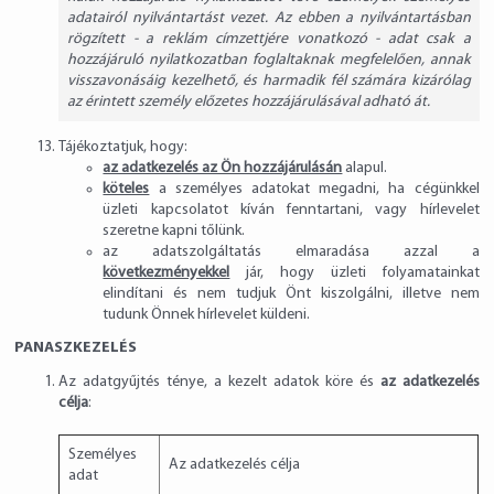
adatairól nyilvántartást vezet. Az ebben a nyilvántartásban
rögzített - a reklám címzettjére vonatkozó - adat csak a
hozzájáruló nyilatkozatban foglaltaknak megfelelően, annak
visszavonásáig kezelhető, és harmadik fél számára kizárólag
az érintett személy előzetes hozzájárulásával adható át.
Tájékoztatjuk, hogy:
az adatkezelés az Ön hozzájárulásán
alapul.
köteles
a személyes adatokat megadni, ha cégünkkel
üzleti kapcsolatot kíván fenntartani, vagy hírlevelet
szeretne kapni tőlünk.
az adatszolgáltatás elmaradása azzal a
következményekkel
jár, hogy üzleti folyamatainkat
elindítani és nem tudjuk Önt kiszolgálni, illetve nem
tudunk Önnek hírlevelet küldeni.
PANASZKEZELÉS
Az adatgyűjtés ténye, a kezelt adatok köre és
az adatkezelés
célja
:
Személyes
Az adatkezelés célja
adat