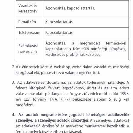
Vezeték-és
Azonosítás, kapcsolattartás.
keresztnév
E-mail cím
Kapcsolattartás.
Telefonszám
Kapcsolattartás.
Azonosítás, a megrendelt termékekkel
Számlázási
kapcsolatosan felmerülő minőségi kifogások,
név és cím
kérdések és problémák kezelése.
Az érintettek köre: A webshop weboldalon vásárló és minőségi
kifogással élő, panaszt tevő valamennyi érintett.
Az adatkezelés időtartama, az adatok törlésének határideje: A
felvett kifogásról felvett jegyzőkönyv, átirat és az arra adott
válasz másolati példányait a fogyasztóvédelemről szóló 1997.
évi CLV. törvény 17/A. § (7) bekezdése alapján 5 évig kell
megőrizni.
Az adatok megismerésére jogosult lehetséges adatkezelők
személye, a személyes adatok címzettjei
: A személyes adatokat
az adatkezelő értékesítő és marketing munkatársai kezelhetik, a
fenti alapelvek tiszteletben tartásával.