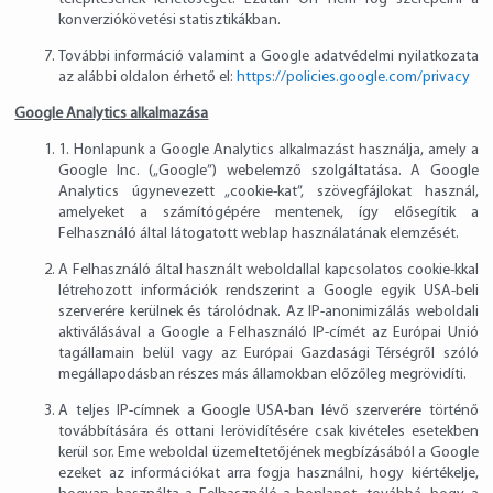
konverziókövetési statisztikákban.
További információ valamint a Google adatvédelmi nyilatkozata
az alábbi oldalon érhető el:
https://policies.google.com/privacy
Google Analytics alkalmazása
1. Honlapunk a Google Analytics alkalmazást használja, amely a
Google Inc. („Google”) webelemző szolgáltatása. A Google
Analytics úgynevezett „cookie-kat”, szövegfájlokat használ,
amelyeket a számítógépére mentenek, így elősegítik a
Felhasználó által látogatott weblap használatának elemzését.
A Felhasználó által használt weboldallal kapcsolatos cookie-kkal
létrehozott információk rendszerint a Google egyik USA-beli
szerverére kerülnek és tárolódnak. Az IP-anonimizálás weboldali
aktiválásával a Google a Felhasználó IP-címét az Európai Unió
tagállamain belül vagy az Európai Gazdasági Térségről szóló
megállapodásban részes más államokban előzőleg megrövidíti.
A teljes IP-címnek a Google USA-ban lévő szerverére történő
továbbítására és ottani lerövidítésére csak kivételes esetekben
kerül sor. Eme weboldal üzemeltetőjének megbízásából a Google
ezeket az információkat arra fogja használni, hogy kiértékelje,