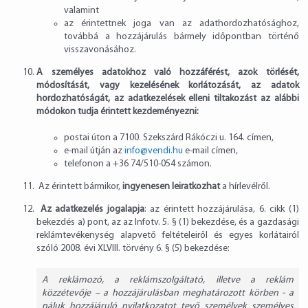
valamint
az érintettnek joga van az adathordozhatósághoz,
továbbá a hozzájárulás bármely időpontban történő
visszavonásához.
A személyes adatokhoz való hozzáférést, azok törlését,
módosítását, vagy kezelésének korlátozását, az adatok
hordozhatóságát, az adatkezelések elleni tiltakozást az alábbi
módokon tudja érintett kezdeményezni:
postai úton a 7100. Szekszárd Rákóczi u. 164. címen,
e-mail útján az
info@vendi.hu
e-mail címen,
telefonon a
+36 74/510-054
számon.
Az érintett bármikor,
ingyenesen leiratkozhat
a hírlevélről.
Az adatkezelés jogalapja
: az érintett hozzájárulása, 6. cikk (1)
bekezdés a) pont, az az Infotv. 5. § (1) bekezdése, és a gazdasági
reklámtevékenység alapvető feltételeiről és egyes korlátairól
szóló 2008. évi XLVIII. törvény 6. § (5) bekezdése:
A reklámozó, a reklámszolgáltató, illetve a reklám
közzétevője – a hozzájárulásban meghatározott körben - a
náluk hozzájáruló nyilatkozatot tevő személyek személyes