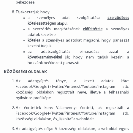
bekezdése.
Tájékoztatjuk, hogy
a személyes adat szolgáltatása
szerződéses
kötelezettségen
alapul.
a szerződés megkötésének
előfeltétele
a személyes
adatok kezelése.
köteles
a személyes adatokat megadni, hogy panaszát
kezelni tudjuk.
az adatszolgáltatás elmaradása azzal a
következményekkel
jár, hogy nem tudjuk kezelni a
hozzánk beérkezett panaszát.
KÖZÖSSÉGI OLDALAK
Az adatgyűjtés ténye, a kezelt adatok köre:
Facebook/Google+/Twitter/Pinterest/Youtube/Instagram stb.
közösségi oldalakon regisztrált neve, illetve a felhasználó
nyilvános profilképe.
Az érintettek köre: Valamennyi érintett, aki regisztrált a
Facebook/Google+/Twitter/Pinterest/Youtube/Instagram stb.
közösségi oldalakon, és „lájkolta” a weboldalt.
Az adatgyűjtés célja: A közösségi oldalakon, a weboldal egyes