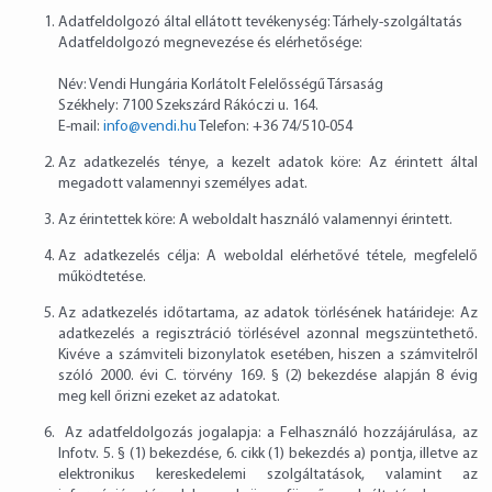
Adatfeldolgozó által ellátott tevékenység: Tárhely-szolgáltatás
Adatfeldolgozó megnevezése és elérhetősége:
Név: Vendi Hungária Korlátolt Felelősségű Társaság
Székhely: 7100 Szekszárd Rákóczi u. 164.
E-mail:
info@vendi.hu
Telefon:
+36 74/510-054
Az adatkezelés ténye, a kezelt adatok köre: Az érintett által
megadott valamennyi személyes adat.
Az érintettek köre: A weboldalt használó valamennyi érintett.
Az adatkezelés célja: A weboldal elérhetővé tétele, megfelelő
működtetése.
Az adatkezelés időtartama, az adatok törlésének határideje: Az
adatkezelés a regisztráció törlésével azonnal megszüntethető.
Kivéve a számviteli bizonylatok esetében, hiszen a számvitelről
szóló 2000. évi C. törvény 169. § (2) bekezdése alapján 8 évig
meg kell őrizni ezeket az adatokat.
Az adatfeldolgozás jogalapja: a Felhasználó hozzájárulása, az
Infotv. 5. § (1) bekezdése, 6. cikk (1) bekezdés a) pontja, illetve az
elektronikus kereskedelemi szolgáltatások, valamint az