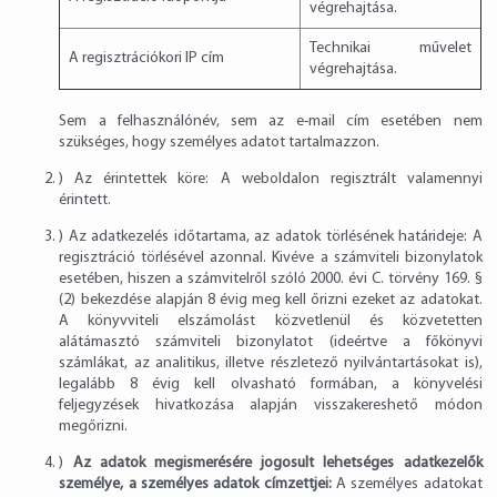
végrehajtása.
Technikai művelet
A regisztrációkori IP cím
végrehajtása.
Sem a felhasználónév, sem az e-mail cím esetében nem
szükséges, hogy személyes adatot tartalmazzon.
) Az érintettek köre: A weboldalon regisztrált valamennyi
érintett.
) Az adatkezelés időtartama, az adatok törlésének határideje: A
regisztráció törlésével azonnal. Kivéve a számviteli bizonylatok
esetében, hiszen a számvitelről szóló 2000. évi C. törvény 169. §
(2) bekezdése alapján 8 évig meg kell őrizni ezeket az adatokat.
A könyvviteli elszámolást közvetlenül és közvetetten
alátámasztó számviteli bizonylatot (ideértve a főkönyvi
számlákat, az analitikus, illetve részletező nyilvántartásokat is),
legalább 8 évig kell olvasható formában, a könyvelési
feljegyzések hivatkozása alapján visszakereshető módon
megőrizni.
)
Az adatok megismerésére jogosult lehetséges adatkezelők
személye, a személyes adatok címzettjei:
A személyes adatokat