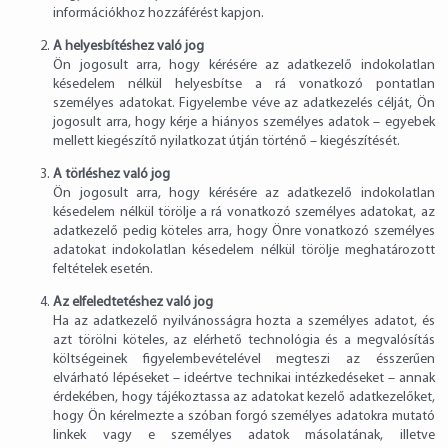
információkhoz hozzáférést kapjon.
A helyesbítéshez való jog
Ön jogosult arra, hogy kérésére az adatkezelő indokolatlan
késedelem nélkül helyesbítse a rá vonatkozó pontatlan
személyes adatokat. Figyelembe véve az adatkezelés célját, Ön
jogosult arra, hogy kérje a hiányos személyes adatok – egyebek
mellett kiegészítő nyilatkozat útján történő – kiegészítését.
A törléshez való jog
Ön jogosult arra, hogy kérésére az adatkezelő indokolatlan
késedelem nélkül törölje a rá vonatkozó személyes adatokat, az
adatkezelő pedig köteles arra, hogy Önre vonatkozó személyes
adatokat indokolatlan késedelem nélkül törölje meghatározott
feltételek esetén.
Az elfeledtetéshez való jog
Ha az adatkezelő nyilvánosságra hozta a személyes adatot, és
azt törölni köteles, az elérhető technológia és a megvalósítás
költségeinek figyelembevételével megteszi az ésszerűen
elvárható lépéseket – ideértve technikai intézkedéseket – annak
érdekében, hogy tájékoztassa az adatokat kezelő adatkezelőket,
hogy Ön kérelmezte a szóban forgó személyes adatokra mutató
linkek vagy e személyes adatok másolatának, illetve