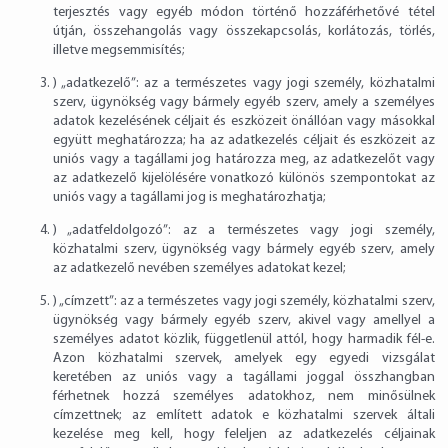
terjesztés vagy egyéb módon történő hozzáférhetővé tétel
útján, összehangolás vagy összekapcsolás, korlátozás, törlés,
illetve megsemmisítés;
) „adatkezelő”: az a természetes vagy jogi személy, közhatalmi
szerv, ügynökség vagy bármely egyéb szerv, amely a személyes
adatok kezelésének céljait és eszközeit önállóan vagy másokkal
együtt meghatározza; ha az adatkezelés céljait és eszközeit az
uniós vagy a tagállami jog határozza meg, az adatkezelőt vagy
az adatkezelő kijelölésére vonatkozó különös szempontokat az
uniós vagy a tagállami jog is meghatározhatja;
) „adatfeldolgozó”: az a természetes vagy jogi személy,
közhatalmi szerv, ügynökség vagy bármely egyéb szerv, amely
az adatkezelő nevében személyes adatokat kezel;
) „címzett”: az a természetes vagy jogi személy, közhatalmi szerv,
ügynökség vagy bármely egyéb szerv, akivel vagy amellyel a
személyes adatot közlik, függetlenül attól, hogy harmadik fél-e.
Azon közhatalmi szervek, amelyek egy egyedi vizsgálat
keretében az uniós vagy a tagállami joggal összhangban
férhetnek hozzá személyes adatokhoz, nem minősülnek
címzettnek; az említett adatok e közhatalmi szervek általi
kezelése meg kell, hogy feleljen az adatkezelés céljainak