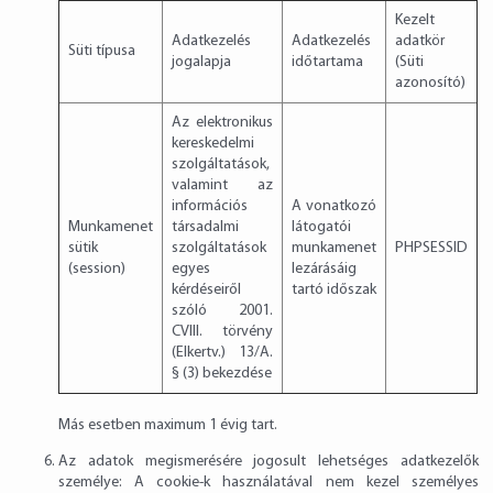
Kezelt
Adatkezelés
Adatkezelés
adatkör
Süti típusa
jogalapja
időtartama
(Süti
azonosító)
Az elektronikus
kereskedelmi
szolgáltatások,
valamint az
információs
A vonatkozó
Munkamenet
társadalmi
látogatói
sütik
szolgáltatások
munkamenet
PHPSESSID
(session)
egyes
lezárásáig
kérdéseiről
tartó időszak
szóló 2001.
CVIII. törvény
(Elkertv.) 13/A.
§ (3) bekezdése
Más esetben maximum 1 évig tart.
Az adatok megismerésére jogosult lehetséges adatkezelők
személye: A cookie-k használatával nem kezel személyes