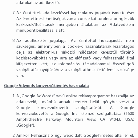
adatokat az adatkezelő.
Az érintettek adatkezeléssel kapcsolatos jogainak ismertetése:
Az érintettnek lehetőségük van a cookie-kat törölni a böngészők
Eszközök/Beállítások menüjében általában az Adatvédelem
menüpont beállításai alatt.
Az adatkezelés jogalapja: Az érintettől hozzájárulás nem
szükséges, amennyiben a cookie-k használatának kizárólagos
célja az elektronikus hírközlő hálózaton keresztül történő
közléstovábbítás vagy arra az előfizető vagy felhasználó által
kifejezetten kért, az információs társadalommal összefüggő
szolgáltatás nyújtásához a szolgáltatónak feltétlenül szüksége
van.
Google Adwords konverziókövetés használata
A „Google AdWords” nevű online reklámprogramot használja az
adatkezelő, továbbá annak keretein belül igénybe veszi a
Google konverziókövető szolgáltatását. A Google
konverziókövetés a Google Inc. elemző szolgáltatása (1600
Amphitheatre Parkway, Mountain View, CA 94043, USA;
„Google“).
Amikor Felhasználó egy weboldalt Google-hirdetés által ér el,