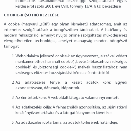
információs társadalommal összefüggő szolgáltatások egyes
kérdéseiről szóló 2001. évi CVIII. törvény 13/A. § (3) bekezdése.
COOKIE-K (SÜTIK) KEZELÉSE
A cookie (magyarul „süti”) egy olyan kisméretű adatcsomag, amit az
internetes szolgáltatások a böngészőben tárolnak el. A hatékony és
modern felhasználói élményt nyújtó online szolgáltatás működéséhez
elengedhetetlen technológia, amelyet manapság minden böngésző
támogat.
Weboldalakra jellemző cookie-k az úgynevezett „jelszóval védett
munkamenethez használt cookie”, „bevásárlókosárhoz szükséges
cookie-k” és „biztonsági cookie-k”, melyek használatához nem
szükséges előzetes hozzájárulást kérni az érintettektől.
Az adatkezelés ténye, a kezelt adatok köre: Egyedi
azonosítószám, dátumok, időpontok.
Az érintettek köre: A weboldalt látogató valamennyi érintett.
Az adatkezelés célja: A felhasználók azonosítása, az „ajánlatkérő
kosár” nyilvántartására és a látogatók nyomon követése.
Az adatkezelés időtartama, az adatok törlésének határideje: