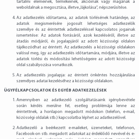
tartalmi elemeinek, termékeinek, akcióinak vagy magának a
weboldalnak a megosztása, illetve „lájkolása”, népszerűsítése.
Az adatkezelés időtartama, az adatok törlésének határideje, az
adatok megismerésére jogosult lehetséges adatkezelők
személye és az érintettek adatkezeléssel kapcsolatos jogainak
ismertetése: Az adatok forrásáról, azok kezeléséről, illetve az
átadás módjáról, és jogalapjáról az adott közösségi oldalon
tájékozódhat az érintett. Az adatkezelés a közösségi oldalakon
valósul meg, így az adatkezelés időtartamára, módjára, illetve az
adatok törlési és módosítási lehetőségeire az adott közösségi
oldal szabályozása vonatkozik.
Az adatkezelés jogalapja: az érintett önkéntes hozzájárulása
személyes adatai kezeléséhez a közösségi oldalakon.
ÜGYFÉLKAPCSOLATOK ÉS EGYÉB ADATKEZELÉSEK
Amennyiben az adatkezelő szolgáltatásaink igénybevétele
során kérdés merülne fel, esetleg problémája lenne az
érintettnek, a honlapon megadott módokon (telefon, e-mail,
közösségi oldalak stb.) kapcsolatba léphet az adatkezelővel.
Adatkezelő a beérkezett e-maileket, üzeneteket, telefonon,
Facebook-on stb. megadott adatokat az érdeklődő nevével és e-