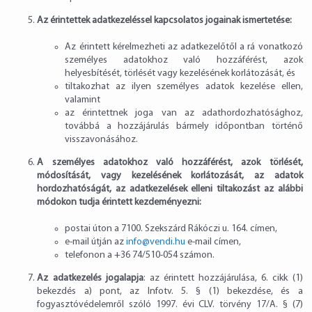
Az érintettek adatkezeléssel kapcsolatos jogainak ismertetése:
Az érintett kérelmezheti az adatkezelőtől a rá vonatkozó
személyes adatokhoz való hozzáférést, azok
helyesbítését, törlését vagy kezelésének korlátozását, és
tiltakozhat az ilyen személyes adatok kezelése ellen,
valamint
az érintettnek joga van az adathordozhatósághoz,
továbbá a hozzájárulás bármely időpontban történő
visszavonásához.
A személyes adatokhoz való hozzáférést, azok törlését,
módosítását, vagy kezelésének korlátozását, az adatok
hordozhatóságát, az adatkezelések elleni tiltakozást az alábbi
módokon tudja érintett kezdeményezni:
postai úton a 7100. Szekszárd Rákóczi u. 164. címen,
e-mail útján az
info@vendi.hu
e-mail címen,
telefonon a
+36 74/510-054
számon.
Az adatkezelés jogalapja
: az érintett hozzájárulása, 6. cikk (1)
bekezdés a) pont, az Infotv. 5. § (1) bekezdése, és a
fogyasztóvédelemről szóló 1997. évi CLV. törvény 17/A. § (7)