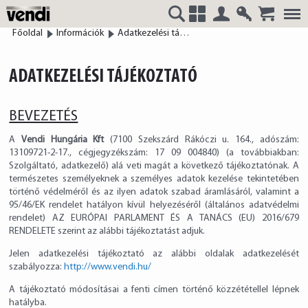
Belépés
Regisztrá
Főoldal
Információk
Adatkezelési tájékoztató
VENDI
+
ADATKEZELÉSI TÁJÉKOZTATÓ
HUNGÁRIA
BEVEZETÉS
A
Vendi Hungária Kft
(7100 Szekszárd Rákóczi u. 164., adószám:
13109721-2-17., cégjegyzékszám: 17 09 004840) (a továbbiakban:
Szolgáltató, adatkezelő) alá veti magát a következő tájékoztatónak. A
természetes személyeknek a személyes adatok kezelése tekintetében
Kft.
történő védelméről és az ilyen adatok szabad áramlásáról, valamint a
95/46/EK rendelet hatályon kívül helyezéséről (általános adatvédelmi
rendelet) AZ EURÓPAI PARLAMENT ÉS A TANÁCS (EU) 2016/679
RENDELETE szerint az alábbi tájékoztatást adjuk.
Jelen adatkezelési tájékoztató az alábbi oldalak adatkezelését
szabályozza:
http://www.vendi.hu/
A tájékoztató módosításai a fenti címen történő közzététellel lépnek
hatályba.