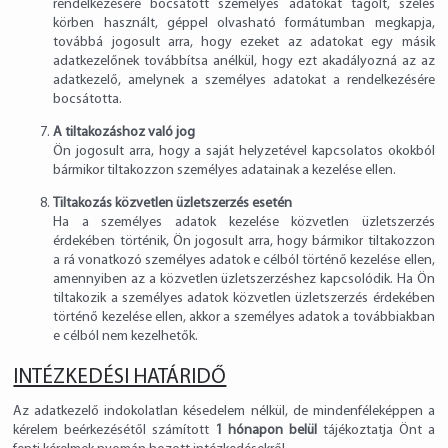
rendelkezésére bocsátott személyes adatokat tagolt, széles
körben használt, géppel olvasható formátumban megkapja,
továbbá jogosult arra, hogy ezeket az adatokat egy másik
adatkezelőnek továbbítsa anélkül, hogy ezt akadályozná az az
adatkezelő, amelynek a személyes adatokat a rendelkezésére
bocsátotta.
A tiltakozáshoz való jog
Ön jogosult arra, hogy a saját helyzetével kapcsolatos okokból
bármikor tiltakozzon személyes adatainak a kezelése ellen.
Tiltakozás közvetlen üzletszerzés esetén
Ha a személyes adatok kezelése közvetlen üzletszerzés
érdekében történik, Ön jogosult arra, hogy bármikor tiltakozzon
a rá vonatkozó személyes adatok e célból történő kezelése ellen,
amennyiben az a közvetlen üzletszerzéshez kapcsolódik. Ha Ön
tiltakozik a személyes adatok közvetlen üzletszerzés érdekében
történő kezelése ellen, akkor a személyes adatok a továbbiakban
e célból nem kezelhetők.
INTÉZKEDÉSI HATÁRIDŐ
Az adatkezelő indokolatlan késedelem nélkül, de mindenféleképpen a
kérelem beérkezésétől számított
1 hónapon belül
tájékoztatja Önt a