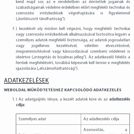
kerül majd sor, az e rendeletben az érintettek jogainak és
szabadságainak védelme érdekében előírt megfelelő technikai és
szervezési intézkedések végrehajtására is figyelemmel
(„korlátozott tárolhatóság”);
) kezelését oly módon kell végezni, hogy megfelelő technikai
vagy szervezési intézkedések alkalmazásával biztosítva legyen a
személyes adatok megfelelő biztonsága, az adatok jogosulatlan
vagy jogellenes kezelésével, véletlen elvesztésével,
megsemmisítésével vagy károsodásával szembeni védelmet is
ideértve („integritás és bizalmas jelleg”). Az adatkezelő felelős a
fentiek megfelelésért, továbbá képesnek kell lennie e megfelelés
igazolására („elszámoltathatóság”).
ADATKEZELÉSEK
WEBOLDAL MŰKÖDTETÉSHEZ KAPCSOLÓDÓ ADATKEZELÉS
) Az adatgyűjtés ténye, a kezelt adatok köre és az
adatkezelés
célja:
Személyes adat
Az adatkezelés célja
Azonosítás, a