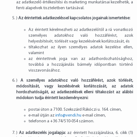
az adatkezelő értékesítési és marketing munkatársai kezelhetik, a
fenti alapelvek tiszteletben tartásával.
)
Az érintettek adatkezeléssel kapcsolatos jogainak ismertetése:
Az érintett kérelmezheti az adatkezelőtől a rá vonatkozó
személyes adatokhoz való hozzáférést, azok
helyesbítését, törlését vagy kezelésének korlátozását, és
tiltakozhat az ilyen személyes adatok kezelése ellen,
valamint
az érintettnek joga van az adathordozhatósághoz,
továbbá a hozzájárulás bármely időpontban történő
visszavonásához.
)
A személyes adatokhoz való hozzáférést, azok törlését,
módosítását, vagy kezelésének korlátozását, az adatok
hordozhatóságát, az adatkezelések elleni tiltakozást az alábbi
módokon tudja érintett kezdeményezni:
postai úton a 7100. Szekszárd Rákóczi u. 164. címen,
e-mail útján az
info@vendi.hu
e-mail címen,
telefonon a
+36 74/510-054
számon.
)
Az adatkezelés jogalapja:
az érintett hozzájárulása, 6. cikk (1)