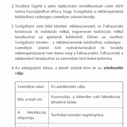
Továbbá Ügyfél a jelen tájékoztató rendelkezéseit szem előtt
tartva hozzájárulhat ahhoz, hogy Szolgáltató a reklámajánlatok
küldéséhez szükséges személyes adatait kezelje.
Szolgáltató nem küld kéretlen reklámüzenetet, és Felhasználó
korlátozás és indokolás nélkül, ingyenesen korlátozás nélkül
leiratkozhat az ajánlatok küldéséről. Ebben az esetben
Szolgáltató minden - a reklámüzenetek küldéséhez szükséges -
személyes adatát törli nyilvántartásából és további
reklámajánlataival nem keresi meg a Felhasználót. Felhasználó a
reklámokról leiratkozhat az üzenetben lévő linkre kattintva.
Az adatgyűjtés ténye, a kezelt adatok köre és az
adatkezelés
célja:
Személyes adat
Az adatkezelés célja
Azonosítás, a hírlevélre való feliratkozás
Név, e-mail cím
lehetővé tétele.
A feliratkozás
Technikai művelet végrehajtása.
időpontja