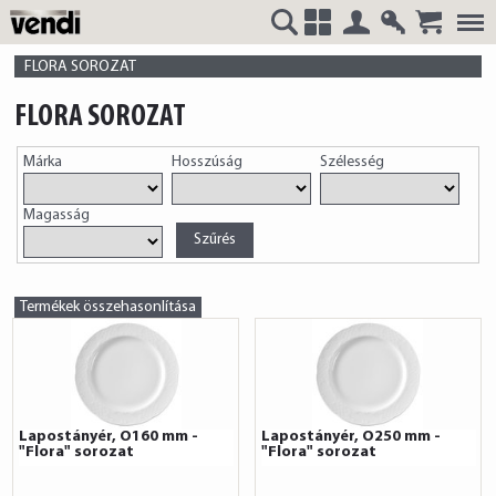
Belépés
Regisztrá
VENDI
+
FLORA SOROZAT
FLORA SOROZAT
Márka
Hosszúság
Szélesség
HUNGÁRIA
Magasság
Kft.
Termékek összehasonlítása
Lapostányér, O160 mm -
Lapostányér, O250 mm -
"Flora" sorozat
"Flora" sorozat