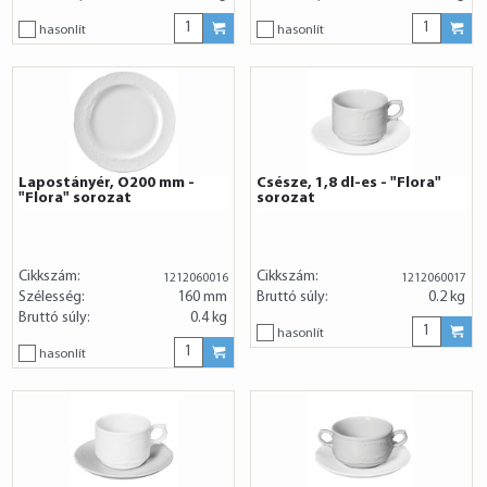
hasonlít
hasonlít
Lapostányér, O200 mm -
Csésze, 1,8 dl-es - "Flora"
"Flora" sorozat
sorozat
Cikkszám:
Cikkszám:
1212060016
1212060017
Szélesség:
160 mm
Bruttó súly:
0.2 kg
Bruttó súly:
0.4 kg
hasonlít
hasonlít