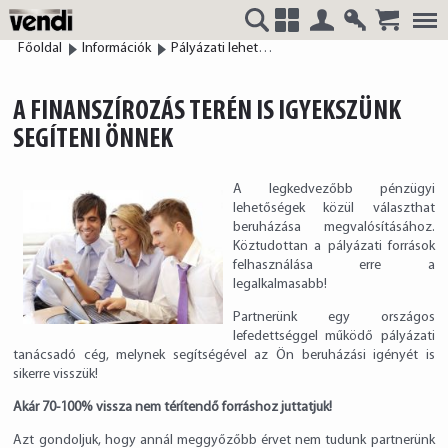
Belépés
Regisztrá
Főoldal
Információk
Pályázati lehetőség
VENDI
+
A FINANSZÍROZÁS TERÉN IS IGYEKSZÜNK
SEGÍTENI ÖNNEK
HUNGÁRIA
A legkedvezőbb pénzügyi
lehetőségek közül választhat
beruházása megvalósításához.
Köztudottan a pályázati források
felhasználása erre a
Kft.
legalkalmasabb!
Partnerünk egy országos
lefedettséggel működő pályázati
tanácsadó cég, melynek segítségével az Ön beruházási igényét is
sikerre visszük!
Akár 70-100% vissza nem térítendő forráshoz juttatjuk!
Azt gondoljuk, hogy annál meggyőzőbb érvet nem tudunk partnerünk