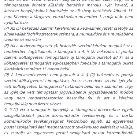
támogatással érintett álláshely betöltése március 1-jét követő, a
kérelem benyújtásának határideje az álláshely betöltését követő 15.
nap. Kérelem a tárgyévre vonatkozóan november 1. napja után nem
nyújtható be.
(7) Az (5) bekezdés szerinti kérelemhez a kedvezményezett csatolja az
általa vállalt foglalkoztatottak számára, a munkaidőre és a munkabérre
vonatkozó adatokat.
(8) Ha a kedvezményezett (5) bekezdés szerinti kérelme megfelel az e
rendeletben foglaltaknak, a támogató a 4. § (2) bekezdés e) pontja
szerinti költségvetési támogatásra új támogatói okiratot ad ki, és a
költségvetési támogatást egyösszegben folyósítja a támogatói okirat
kiadásától számított 15 napon belül.
(9) A kedvezményezett nem jogosult a 4. § (2) bekezdés e) pontja
szerinti költségvetési támogatásra, ha az e rendelet szerint igénybe
vett költségvetési támogatással határidőn belül nem számol el, vagy
az igénybe vett támogatást jogosulatlanul, jogszabálysértő módon
vagy nem rendeltetésszerűen használta fel, és azt a kérelme
benyújtásáig nem fizette vissza.
9. § (1) Ha a támogatás igénylője a támogatási kérelemben egyéb
szolgáltatásként postai közreműködői tevékenység és a postai
közreműködői tevékenységhez kapcsolódó egyéb, az egyetemes
postai szolgáltató által meghatározott tevékenység ellátását is vállalja,
és csatolja az egyetemes postai szolgáltató postai közreműködői