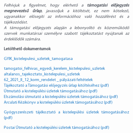
Felhívjuk a figyelmet, hogy elérhető a
támogatási előjegyzés
megnevezésű űrlap
, javasoljuk a kitöltését, ez nem kötelező,
ugyanakkor elősegíti az információhoz való hozzáférést és a
tájékozódást.
A támogatási előjegyzés alapján a lebonyolító és közreműködő
szervek munkatársai személyre szabott tájékoztatást nyújtanak az
érdeklődők számára.
Letölthető dokumentumok
GYIK_kistelepulesi_uzletek_tamogatasa
tamogatoi_felhivas_egyedi_kerelem_kistelepulesi_uzletek
altalanos_tajekoztato_kistelepulesi_uzletek
62_2021_II_12_korm_rendelet _ pályázati feltételek
Tájékoztató a Támogatási előjegyzés űrlap kitöltéséhez (pdf)
Útmutató a kistelepülési üzletek támogatásához (pdf)
Elszámolási útmutató a kistelepülési üzletek támogatásához (pdf)
Arculati Kézikönyv a kistelepülési üzletek támogatásához (pdf)
Gyógyszerészeti tájékoztató a kistelepülési üzletek támogatásához
(pdf)
Postai Útmutató a kistelepülési üzletek támogatásához (pdf)