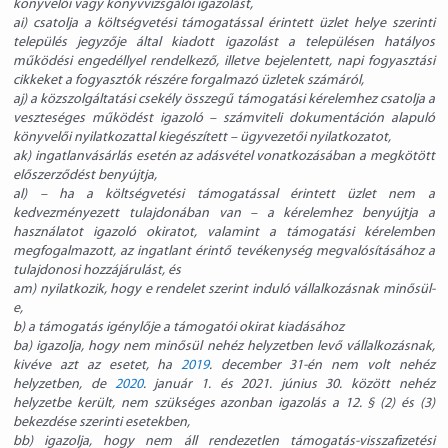
könyvelői vagy könyvvizsgálói igazolást,
ai) csatolja a költségvetési támogatással érintett üzlet helye szerinti
település jegyzője által kiadott igazolást a településen hatályos
működési engedéllyel rendelkező, illetve bejelentett, napi fogyasztási
cikkeket a fogyasztók részére forgalmazó üzletek számáról,
aj) a közszolgáltatási csekély összegű támogatási kérelemhez csatolja a
veszteséges működést igazoló – számviteli dokumentáción alapuló
könyvelői nyilatkozattal kiegészített – ügyvezetői nyilatkozatot,
ak) ingatlanvásárlás esetén az adásvétel vonatkozásában a megkötött
előszerződést benyújtja,
al) – ha a költségvetési támogatással érintett üzlet nem a
kedvezményezett tulajdonában van – a kérelemhez benyújtja a
használatot igazoló okiratot, valamint a támogatási kérelemben
megfogalmazott, az ingatlant érintő tevékenység megvalósításához a
tulajdonosi hozzájárulást, és
am) nyilatkozik, hogy e rendelet szerint induló vállalkozásnak minősül-
e,
b) a támogatás igénylője a támogatói okirat kiadásához
ba) igazolja, hogy nem minősül nehéz helyzetben levő vállalkozásnak,
kivéve azt az esetet, ha
2019
. december 31-én nem volt nehéz
helyzetben, de
2020
. január 1. és 2021. június 30. között nehéz
helyzetbe került, nem szükséges azonban igazolás a 12. § (2) és (3)
bekezdése szerinti esetekben,
bb) igazolja, hogy nem áll rendezetlen támogatás-visszafizetési