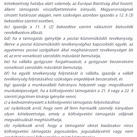
kötelezettség hatálya alatt valamely, az Európai Bizottság által hozott,
állami támogatás visszafizettetésére irányuló, Magyarországnak
címzett határozat alapján, nem szükséges azonban igazolás a 12. § (3)
bekezdése szerinti esetben,
bc) igazolja a 11. § (2) bekezdése szerint választott biztosíték
rendelkezésre állását,
bd) ha a támogatás igénylője a postai közreműködői tevékenység,
illetve a postai közreműködői tevékenységhez kapcsolódó egyéb, az
egyetemes postai szolgáltató által meghatározott tevékenységet lát
el, az erre vonatkozó szerződés másolatát bemutatja,
be) ha vállalta gyógyszer forgalmazását, a gyógyszer beszerzésére
vonatkozó szerződés másolatát bemutatja,
bf) ha egyéb tevékenység folytatását is vállalta, igazolja a vállalt
tevékenység folytatásához szükséges engedélyek beszerzését, és
bg) igazolja a munkavállaló hátrányos helyzetét vagy megváltozott
munkaképességét, ha a költségvetési támogatást a 21. § vagy a 22. §
szerinti jogcímen kívánja igénybe venni,
c) a kedvezményezett a költségvetési támogatás folyósításához
ca) nyilatkozik arról, hogy nem áll fenn harmadik személy irányában
olyan kötelezettsége, amely a költségvetési támogatás céljának
megvalósulását meghiúsíthatja,
cb) nyilatkozik arról, hogy a támogatói okirat kiadásakor nincs
költségvetési támogatás jogosulatlan, jogszabálysértő vagy nem