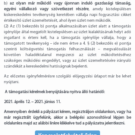
b)
az olyan már működő vagy újonnan induló gazdasági társaság,
egyéni vállalkozó vagy szövetkezet részére
, amely kistelepülésen
kiskereskedelmi tevékenység keretében vállalja napi fogyasztási cikket
értékesítő üzlet üzemeltetését, ahol ilyen üzlet nem működik.
(2) Az (1) bekezdés b) pontja alkalmazásában üzlet alatt a támogatás
igénylője által megjelölt kistelepülésen az üzlet kialakításának helyt adó
ingatlant is érteni kell, ha a támogatás igénylője vállalja, hogy a
támogatott tevékenység – ide nem értve a 4. § (2) bekezdés e) pontja
szerinti költségvetési támogatás felhasználását – megvalósulását
követően haladéktalanul megszerzi az üzlet működtetéséhez
szükséges működési engedélyt, vagy az üzlet üzemeltetésére irányuló
szándékát a kereskedelmi hatóságnak bejelenti.
Az előzetes igényfelmérésre szolgáló előjegyzési űrlapot már be lehet
nyújtani.
A támogatási kérelmek benyújtására nyitva álló határidő:
2021. április 12. – 2021. június 11.
Amennyiben érdekli a pályázat kérem, regisztráljon oldalunkon, vagy ha
már regisztrált ügyfelünk, akkor a belépési azonosítóival lépjen be
oldalunkra majd az alábbi linkre klikkelve tud a pályázatra jelentkezni.