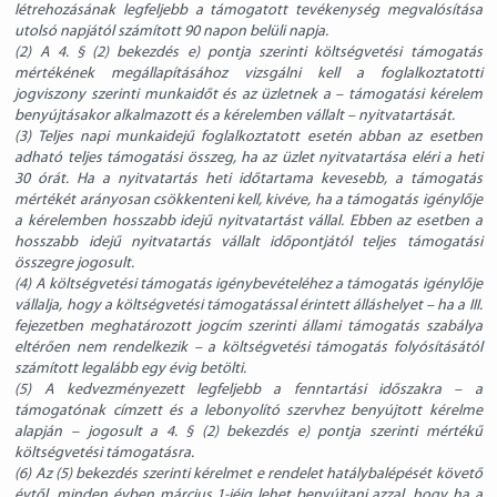
létrehozásának legfeljebb a támogatott tevékenység megvalósítása
utolsó napjától számított 90 napon belüli napja.
(2) A 4. § (2) bekezdés e) pontja szerinti költségvetési támogatás
mértékének megállapításához vizsgálni kell a foglalkoztatotti
jogviszony szerinti munkaidőt és az üzletnek a – támogatási kérelem
benyújtásakor alkalmazott és a kérelemben vállalt – nyitvatartását.
(3) Teljes napi munkaidejű foglalkoztatott esetén abban az esetben
adható teljes támogatási összeg, ha az üzlet nyitvatartása eléri a heti
30 órát. Ha a nyitvatartás heti időtartama kevesebb, a támogatás
mértékét arányosan csökkenteni kell, kivéve, ha a támogatás igénylője
a kérelemben hosszabb idejű nyitvatartást vállal. Ebben az esetben a
hosszabb idejű nyitvatartás vállalt időpontjától teljes támogatási
összegre jogosult.
(4) A költségvetési támogatás igénybevételéhez a támogatás igénylője
vállalja, hogy a költségvetési támogatással érintett álláshelyet – ha a III.
fejezetben meghatározott jogcím szerinti állami támogatás szabálya
eltérően nem rendelkezik – a költségvetési támogatás folyósításától
számított legalább egy évig betölti.
(5) A kedvezményezett legfeljebb a fenntartási időszakra – a
támogatónak címzett és a lebonyolító szervhez benyújtott kérelme
alapján – jogosult a 4. § (2) bekezdés e) pontja szerinti mértékű
költségvetési támogatásra.
(6) Az (5) bekezdés szerinti kérelmet e rendelet hatálybalépését követő
évtől, minden évben március 1-jéig lehet benyújtani azzal, hogy ha a