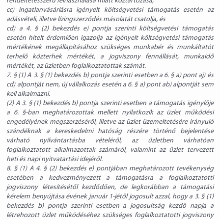
rendeltetésszerű felhasználása miatt köztartozása,
cc) ingatlanvásárlásra igényelt költségvetési támogatás esetén az
adásvételi, illetve lízingszerződés másolatát csatolja, és
cd) a 4. § (2) bekezdés e) pontja szerinti költségvetési támogatás
esetén hitelt érdemlően igazolja az igényelt költségvetési támogatás
mértékének megállapításához szükséges munkabér és munkáltatót
terhelő közterhek mértékét, a jogviszony fennállását, munkaidő
mértékét, az üzletben foglalkoztatottak számát.
7. § (1) A 3. § (1) bekezdés b) pontja szerinti esetben a 6. § a) pont aj) és
cd) alpontját nem, új vállalkozás esetén a 6. § a) pont ab) alpontját sem
kell alkalmazni.
(2) A 3. § (1) bekezdés b) pontja szerinti esetben a támogatás igénylője
a 6. §-ban meghatározottak mellett nyilatkozik az üzlet működési
engedélyének megszerzéséről, illetve az üzlet üzemeltetésére irányuló
szándéknak a kereskedelmi hatóság részére történő bejelentése
várható nyilvántartásba vételéről, az üzletben várhatóan
foglalkoztatott alkalmazottak számáról, valamint az üzlet tervezett
heti és napi nyitvatartási idejéről.
8. § (1) A 4. § (2) bekezdés e) pontjában meghatározott tevékenység
esetében a kedvezményezett a támogatásra a foglalkoztatotti
jogviszony létesítésétől kezdődően, de legkorábban a támogatási
kérelem benyújtása évének január 1-jétől jogosult azzal, hogy a 3. § (1)
bekezdés b) pontja szerinti esetben a jogosultság kezdő napja a
létrehozott üzlet működéséhez szükséges foglalkoztatotti jogviszony