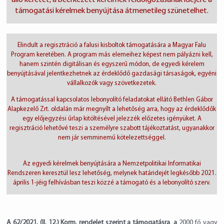
álló keretet, a beérkezett kérelmek feldolgozásának idejére a
támogatási kérelmek benyújtása átmenetileg szünetelhet.
Elindult a regisztráció a falusi kisboltok támogatására a Magyar Falu
Program keretében. A program más elemeihez képest nem pályázni kell,
hanem szintén digitálisan és egyszerű módon, de egyedi kérelem
benyújtásával jelentkezhetnek az érdeklődő gazdasági társaságok, egyéni
vállalkozók vagy szövetkezetek.
A támogatással kapcsolatos lebonyolító feladatokat ellátó Bethlen Gábor
Alapkezelő Zrt. oldalán már megnyílt a lehetőség arra, hogy az érdeklődők
egy előjegyzési űrlap kitöltésével jelezzék előzetes igényüket. A
regisztráció lehetővé teszi a személyre szabott tájékoztatást, ugyanakkor
nem jár semminemű kötelezettséggel.
Az egyedi kérelmek benyújtására a Nemzetpolitikai Informatikai
Rendszeren keresztül lesz lehetőség, melynek határidejét legkésőbb 2021.
április 1-jéig felhívásban teszi közzé a támogató és a lebonyolító szerv.
A 62/2021. (II. 12.) Korm. rendelet szerint a támogatásra a
2000 fő vagy