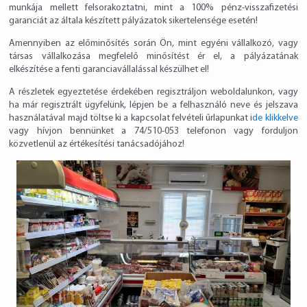
munkája mellett felsorakoztatni, mint a 100% pénz-visszafizetési
garanciát az általa készített pályázatok sikertelensége esetén!
Amennyiben az előminősítés során Ön, mint egyéni vállalkozó, vagy
társas vállalkozása megfelelő minősítést ér el, a pályázatának
elkészítése a fenti garanciavállalással készülhet el!
A részletek egyeztetése érdekében regisztráljon weboldalunkon, vagy
ha már regisztrált ügyfelünk, lépjen be a felhasználó neve és jelszava
használatával majd töltse ki a kapcsolat felvételi űrlapunkat i
de klikkelve
vagy hívjon bennünket a 74/510-053 telefonon vagy forduljon
közvetlenül az értékesítési tanácsadójához!