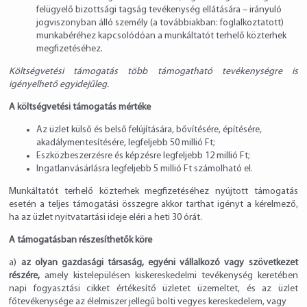
felügyelő bizottsági tagság tevékenység ellátására – irányuló
jogviszonyban álló személy (a továbbiakban: foglalkoztatott)
munkabéréhez kapcsolódóan a munkáltatót terhelő közterhek
megfizetéséhez.
Költségvetési támogatás több támogatható tevékenységre is
igényelhető egyidejűleg.
A költségvetési támogatás mértéke
Az üzlet külső és belső felújítására, bővítésére, építésére,
akadálymentesítésére, legfeljebb 50 millió Ft;
Eszközbeszerzésre és képzésre legfeljebb 12 millió Ft;
Ingatlanvásárlásra legfeljebb 5 millió Ft számolható el.
Munkáltatót terhelő közterhek megfizetéséhez nyújtott támogatás
esetén a teljes támogatási összegre akkor tarthat igényt a kérelmező,
ha az üzlet nyitvatartási ideje eléri a heti 30 órát.
A támogatásban részesíthetők köre
a)
az olyan gazdasági társaság, egyéni vállalkozó vagy szövetkezet
részére,
amely kistelepülésen kiskereskedelmi tevékenység keretében
napi fogyasztási cikket értékesítő üzletet üzemeltet, és az üzlet
főtevékenysége az élelmiszer jellegű bolti vegyes kereskedelem, vagy