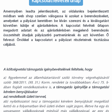
Kapcsolatfelvételi űrlap
Amennyiben leadta jelentkezését, az oldalunkra bejelentkezett
módban web shop szerűen válogassa ki azokat a berendezéseket,
amelyeket a pályázat keretében be kíván szerezni és a kiválogatást
követően küldje el ajánlatkérésre. A kapcsolat felvételi űrlapon
megadott adatait és az ajánlatkérésben megjelenő berendezés
összetételt átadjuk pályázatíró partnerünknek és azt követően Ő
felveszi Önökkel a kapcsolatot a pályázat részleteinek tisztázása
céljából.
A költségvetési támogatás igénybevételének feltétele, hogy
a) figyelemmel az államháztartásról szóló törvény végrehajtásáról
szóló 368/2011. (XII. 31.) Korm. rendelet (a továbbiakban: Ávr.) 75. §-
ában foglalt rendelkezésekre is,
a támogatás igénylője a támogatási
kérelem benyújtásakor
aa) rendelkezik üzleti tervvel,
ab) nyilatkozatot tesz a támogatási kérelem benyújtását megelőző
kettő és a folyamatban lévő üzleti évben saját jogon, illetve ha egy és
ugyanazon vállalkozásnak minősül más vállalkozással, az egy és