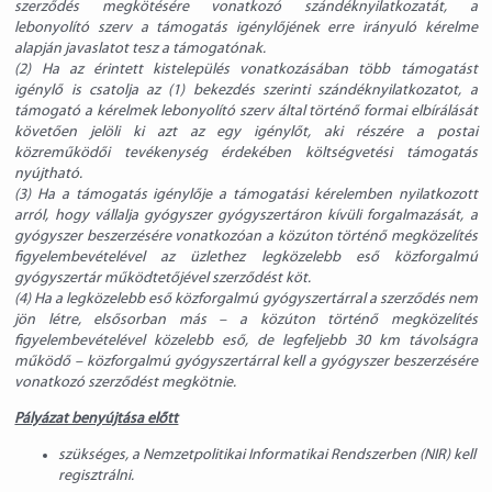
szerződés megkötésére vonatkozó szándéknyilatkozatát, a
lebonyolító szerv a támogatás igénylőjének erre irányuló kérelme
alapján javaslatot tesz a támogatónak.
(2) Ha az érintett kistelepülés vonatkozásában több támogatást
igénylő is csatolja az (1) bekezdés szerinti szándéknyilatkozatot, a
támogató a kérelmek lebonyolító szerv által történő formai elbírálását
követően jelöli ki azt az egy igénylőt, aki részére a postai
közreműködői tevékenység érdekében költségvetési támogatás
nyújtható.
(3) Ha a támogatás igénylője a támogatási kérelemben nyilatkozott
arról, hogy vállalja gyógyszer gyógyszertáron kívüli forgalmazását, a
gyógyszer beszerzésére vonatkozóan a közúton történő megközelítés
figyelembevételével az üzlethez legközelebb eső közforgalmú
gyógyszertár működtetőjével szerződést köt.
(4) Ha a legközelebb eső közforgalmú gyógyszertárral a szerződés nem
jön létre, elsősorban más – a közúton történő megközelítés
figyelembevételével közelebb eső, de legfeljebb 30 km távolságra
működő – közforgalmú gyógyszertárral kell a gyógyszer beszerzésére
vonatkozó szerződést megkötnie.
Pályázat benyújtása előtt
szükséges, a Nemzetpolitikai Informatikai Rendszerben (NIR) kell
regisztrálni.