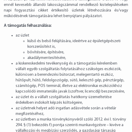
ennél kevesebb állandó lakosságszámmal rendelkező kistelepüléseken
napi fogyasztási cikket értékesítő üzletek létrehozására és/vagy
működésének támogatására lehet benyújtani pályázatot.
A támogatás felhasználása:
az üzlet
külső és belső felújítására, ideértve az épületgépészeti
korszerűsítést is,
bővítésére, építésére,
akadálymentesítésére,
a kiskereskedelmi tevékenység és a támogatási kérelemben
vállalt egyéb szolgáltatás folytatásához szükséges eszközök,
különösen a berendezési bútorzat, melegentartó eszköz,
hűtőpult, hűtő, feldolgozógép, sütő, kelesztő gép, pénztárgép,
számítógép, POS terminál, illetve az elektronikai eszközökhöz
kapcsolódó immateriális javak (szoftver, licencdíj) beszerzésére,
az üzlet és a vállalt szolgáltatás hatékony üzemeltetése
érdekében indokolt képzés költségeire,
az üzletnek helyet adó ingatlan adásvétele során a vételár
megfizetéséhez,
az üzletben a munka törvénykönyvéről szóló 2012. évi I. törvény
294. § (1) bekezdés f) pontja szerinti munkavégzésre – kivéve a
vállalkozási és megbízási szerződés, a gazdasági társaság