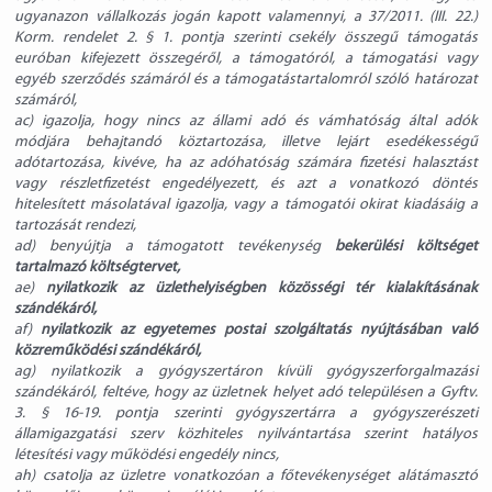
ugyanazon vállalkozás jogán kapott valamennyi, a 37/2011. (III. 22.)
Korm. rendelet 2. § 1. pontja szerinti csekély összegű támogatás
euróban kifejezett összegéről, a támogatóról, a támogatási vagy
egyéb szerződés számáról és a támogatástartalomról szóló határozat
számáról,
ac) igazolja, hogy nincs az állami adó és vámhatóság által adók
módjára behajtandó köztartozása, illetve lejárt esedékességű
adótartozása, kivéve, ha az adóhatóság számára fizetési halasztást
vagy részletfizetést engedélyezett, és azt a vonatkozó döntés
hitelesített másolatával igazolja, vagy a támogatói okirat kiadásáig a
tartozását rendezi,
ad) benyújtja a támogatott tevékenység
bekerülési költséget
tartalmazó költségtervet,
ae)
nyilatkozik az üzlethelyiségben közösségi tér kialakításának
szándékáról,
af)
nyilatkozik az egyetemes postai szolgáltatás nyújtásában való
közreműködési szándékáról,
ag) nyilatkozik a gyógyszertáron kívüli gyógyszerforgalmazási
szándékáról, feltéve, hogy az üzletnek helyet adó településen a Gyftv.
3. § 16-19. pontja szerinti gyógyszertárra a gyógyszerészeti
államigazgatási szerv közhiteles nyilvántartása szerint hatályos
létesítési vagy működési engedély nincs,
ah) csatolja az üzletre vonatkozóan a főtevékenységet alátámasztó