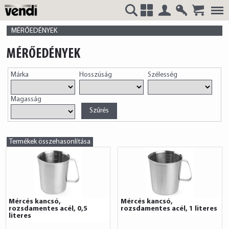
Belépés
Regisztrá
VENDI
+
MÉRŐEDÉNYEK
MÉRŐEDÉNYEK
Márka
Hosszúság
Szélesség
HUNGÁRIA
Magasság
Kft.
Termékek összehasonlítása
Mércés kancsó,
Mércés kancsó,
rozsdamentes acél, 0,5
rozsdamentes acél, 1 literes
literes