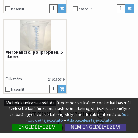
hasonlít
hasonlít
Mérőkancsó, polipropilén, 5
literes
Cikkszám:
1216050019
hasonlít
Termékek összehasonlítása
Weboldalunk az alapvető működéshez szükséges cookie-kat használ.
Szélesebb körű funkcionalitáshoz (marketing, statisztika, személyre
SZEKSZÁRD
+36 74 510 054
szabás) egyéb cookie-kat engedélyezhet. További információ:
Süti
(cookie) tájékoztató
–
Adatkezelési tájékoztató
BUDAPEST
+36 1 431 8687
ENGEDÉLYEZEM
NEM ENGEDÉLYEZEM
info@vendi.hu