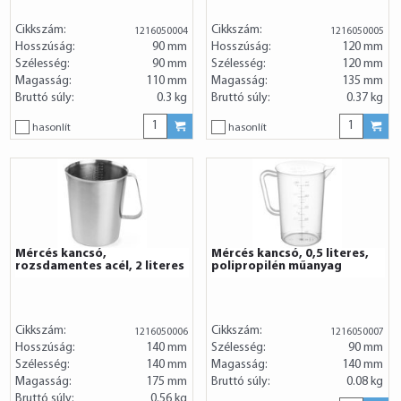
Cikkszám:
Cikkszám:
1216050004
1216050005
Hosszúság:
90 mm
Hosszúság:
120 mm
Szélesség:
90 mm
Szélesség:
120 mm
Magasság:
110 mm
Magasság:
135 mm
Bruttó súly:
0.3 kg
Bruttó súly:
0.37 kg
hasonlít
hasonlít
Mércés kancsó,
Mércés kancsó, 0,5 literes,
rozsdamentes acél, 2 literes
polipropilén műanyag
Cikkszám:
Cikkszám:
1216050006
1216050007
Hosszúság:
140 mm
Szélesség:
90 mm
Szélesség:
140 mm
Magasság:
140 mm
Magasság:
175 mm
Bruttó súly:
0.08 kg
Bruttó súly:
0.56 kg