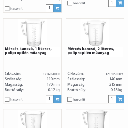
hasonlít
hasonlít
Mércés kancsó, 1 literes,
Mércés kancsó, 2 literes,
polipropilén műanyag
polipropilén műanyag
Cikkszám:
Cikkszám:
1216050008
1216050009
Szélesség:
110 mm
Szélesség:
140 mm
Magasság:
170 mm
Magasság:
215 mm
Bruttó súly:
0.12 kg
Bruttó súly:
0.18 kg
hasonlít
hasonlít