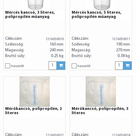
Mércés kancsó, 3 literes,
Mércés kancsó, 5 literes,
polipropilén műanyag
polipropilén műanyag
Cikkszám:
Cikkszám:
1216050010
1216050011
Szélesség:
160 mm
Szélesség:
190 mm
Magasság:
240 mm
Magasság:
270 mm
Bruttó súly:
0.25 kg
Bruttó súly:
0.38 kg
hasonlít
hasonlít
Mérőkancsó, polipropilén, 2
Mérőkancsó, polipropilén, 3
literes
literes
Cikkszám:
Cikkszám:
1216050017
1216050018