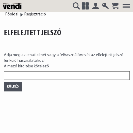
Belépés
Regisztrá
Főoldal
Regisztráció
VENDI
+
ELFELEJTETT JELSZÓ
HUNGÁRIA
Adja meg az email címét vagy a felhasználónevét az elfelejtett jelszó
funkció használatához!
A mező kitöltése kötelező
Kft.