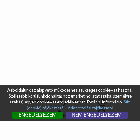
Weboldalunk az alapvető működéshez szükséges cookie-kat használ.
Szélesebb körű funkcionalitáshoz (marketing, statisztika, személyre
SZEKSZÁRD
+36 74 510 054
szabás) egyéb cookie-kat engedélyezhet. További információ:
Süti
(cookie) tájékoztató
–
Adatkezelési tájékoztató
BUDAPEST
+36 1 431 8687
ENGEDÉLYEZEM
NEM ENGEDÉLYEZEM
info@vendi.hu
bp@vendi.hu