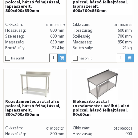
polccal, hátsó felhajtással,
polccal, hátsó felhajtással,
lapraszerelt,
lapraszerelt,
800x600x850mm
600x700x850mm
Cikkszám:
Cikkszám:
0101060119
0101060120
Hosszúság:
800 mm
Hosszúság:
600 mm
Szélesség:
600 mm
Szélesség:
700 mm
Magasság:
850 mm
Magasság:
850 mm
Bruttó súly:
21.4 kg
Bruttó súly:
21 kg
hasonlít
hasonlít
Rozsdamentes asztal alsó
Előkészítő asztal
polccal, hátsó felhajtással,
rozsdamentes acélból, alsó
lapraszerelt,
polccal, hátsó felhajtással,
800x700x850mm
90x60cm
Cikkszám:
Cikkszám:
0101060121
0101060001
Hosszúság:
800 mm
Hosszúság:
900