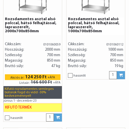
Rozsdamentes asztal alsó
Rozsdamentes asztal alsó
polccal, hátsó felhajtással,
polccal, hátsó felhajtással,
lapraszerelt,
lapraszerelt,
2000x700x850mm
1000x700x850mm
Cikkszám:
Cikkszám:
0101060059
0101060112
Hosszúság:
2000 mm
Hosszúság:
1000 mm
Szélesség:
700 mm
Szélesség:
700 mm
Magasság:
850 mm
Magasság:
850 mm
Bruttó súly:
47 kg
Bruttó súly:
19 kg
hasonlít
124 250 Ft
+ÁFA
Akciós ár:
166 600 Ft
+ÁFA
Listaár:
Kifutó rozsdamentes semleges
bútorok fogd és vidd -30%
kedvezménnyel!
június 1 - december 23
KIFUTÓ TERMÉK
hasonlít