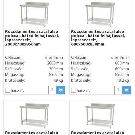
Rozsdamentes asztal alsó
Rozsdamentes asztal alsó
polccal, hátsó felhajtással,
polccal, hátsó felhajtással,
lapraszerelt,
lapraszerelt,
2000x700x850mm
600x600x850mm
Cikkszám:
Cikkszám:
0101060111
0101060118
Hosszúság:
2000 mm
Hosszúság:
600 mm
Szélesség:
700 mm
Szélesség:
600 mm
Magasság:
850 mm
Magasság:
850 mm
Bruttó súly:
49 kg
Bruttó súly:
18.2 kg
hasonlít
hasonlít
Rozsdamentes asztal alsó
Rozsdamentes asztal alsó