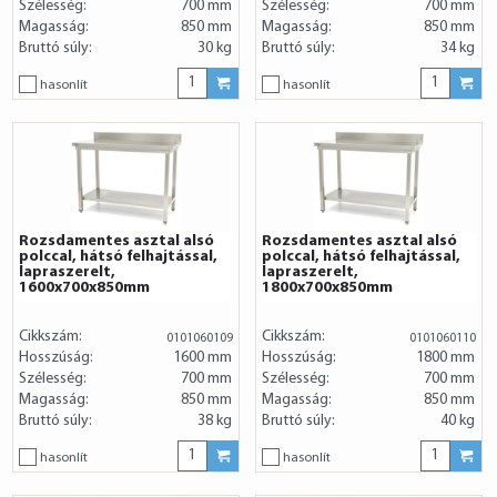
Szélesség:
700 mm
Szélesség:
700 mm
Magasság:
850 mm
Magasság:
850 mm
Bruttó súly:
30 kg
Bruttó súly:
34 kg
hasonlít
hasonlít
Rozsdamentes asztal alsó
Rozsdamentes asztal alsó
polccal, hátsó felhajtással,
polccal, hátsó felhajtással,
lapraszerelt,
lapraszerelt,
1600x700x850mm
1800x700x850mm
Cikkszám:
Cikkszám:
0101060109
0101060110
Hosszúság:
1600 mm
Hosszúság:
1800 mm
Szélesség:
700 mm
Szélesség:
700 mm
Magasság:
850 mm
Magasság:
850 mm
Bruttó súly:
38 kg
Bruttó súly:
40 kg
hasonlít
hasonlít