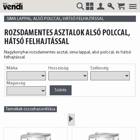
Belépés
Regisztrá
VENDI
+
SIMA LAPPAL, ALSÓ POLCCAL, HÁTSÓ FELHAJTÁSSAL
ROZSDAMENTES ASZTALOK ALSÓ POLCCAL,
HÁTSÓ FELHAJTÁSSAL
HUNGÁRIA
Nagykonyhai rozsdamentes asztal, sima lappal, alsó polccal, és hátsó
felhajtással.
Márka
Hosszúság
Szélesség
Magasság
Kft.
Termékek összehasonlítása
»