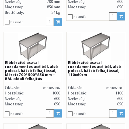
Szélesség:
700 mm
Szélesség:
600
Magasság:
850 mm
Magasság:
850
Bruttó súly:
24 kg
hasonlít
hasonlít
Előkészítő asztal
Előkészítő asztal
rozsdamentes acélból, alsó
rozsdamentes acélból, alsó
polccal, hátsó felhajtással,
polccal, hátsó felhajtással,
Méret: 700*500*850 mm +
110x60cm
BAL oldali felhajtás
Cikkszám:
Cikkszám:
0101060002
0101060003
Hosszúság:
1000
Hosszúság:
1100
Szélesség:
600
Szélesség:
600
Magasság:
850
Magasság:
850
hasonlít
hasonlít