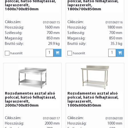
polccal, hátsó felhajtással,
polccal, hátsó felhajtással,
lapraszerelt,
lapraszerelt,
1600x700x850mm
1800x700x850mm
Cikkszám:
Cikkszám:
0101060115
0101060116
Hosszúság:
1600 mm
Hosszúság:
1800 mm
Szélesség:
700 mm
Szélesség:
700 mm
Magasság:
850 mm
Magasság:
850 mm
Bruttó súly:
29.9 kg
Bruttó súly:
35.3 kg
hasonlít
hasonlít
Rozsdamentes asztal alsó
Rozsdamentes asztal alsó
polccal, hátsó felhajtással,
polccal, hátsó felhajtással,
lapraszerelt,
lapraszerelt,
2000x700x850mm
1000x600x850mm
Cikkszám:
Cikkszám:
0101060117
0101060100
Hosszúság:
2000 mm
Hosszúság:
1000 mm