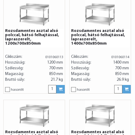
Rozsdamentes asztal alsó
Rozsdamentes asztal alsó
polccal, hátsó felhajtással,
polccal, hátsó felhajtással,
lapraszerelt,
lapraszerelt,
1200x700x850mm
1400x700x850mm
Cikkszám:
Cikkszám:
0101060113
0101060114
Hosszúság:
1200 mm
Hosszúság:
1400 mm
Szélesség:
700 mm
Szélesség:
700 mm
Magasság:
850 mm
Magasság:
850 mm
Bruttó súly:
21.7 kg
Bruttó súly:
26.9 kg
hasonlít
hasonlít
Rozsdamentes asztal alsó
Rozsdamentes asztal alsó