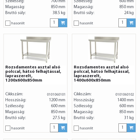
Szélesség:
700 mm
Szélesség:
600 mm
Magasság:
850 mm
Magasság:
850 mm
Bruttó súly:
38.5 kg
Bruttó súly:
24 kg
hasonlít
hasonlít
Rozsdamentes asztal alsó
Rozsdamentes asztal alsó
polccal, hátsó felhajtással,
polccal, hátsó felhajtással,
lapraszerelt,
lapraszerelt,
1200x600x850mm
1400x600x850mm
Cikkszám:
Cikkszám:
0101060101
0101060102
Hosszúság:
1200 mm
Hosszúság:
1400 mm
Szélesség:
600 mm
Szélesség:
600 mm
Magasság:
850 mm
Magasság:
850 mm
Bruttó súly:
27.5 kg
Bruttó súly:
31 kg
hasonlít
hasonlít