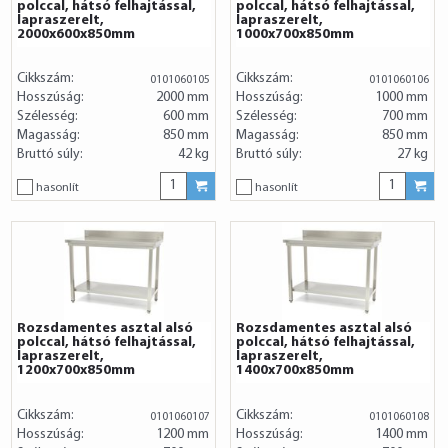
polccal, hátsó felhajtással,
polccal, hátsó felhajtással,
lapraszerelt,
lapraszerelt,
2000x600x850mm
1000x700x850mm
Cikkszám:
Cikkszám:
0101060105
0101060106
Hosszúság:
2000 mm
Hosszúság:
1000 mm
Szélesség:
600 mm
Szélesség:
700 mm
Magasság:
850 mm
Magasság:
850 mm
Bruttó súly:
42 kg
Bruttó súly:
27 kg
hasonlít
hasonlít
Rozsdamentes asztal alsó
Rozsdamentes asztal alsó
polccal, hátsó felhajtással,
polccal, hátsó felhajtással,
lapraszerelt,
lapraszerelt,
1200x700x850mm
1400x700x850mm
Cikkszám:
Cikkszám:
0101060107
0101060108
Hosszúság:
1200 mm
Hosszúság:
1400 mm