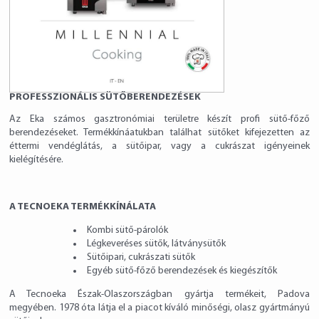
PROFESSZIONÁLIS SÜTŐBERENDEZÉSEK
Az Eka számos gasztronómiai területre készít profi sütő-főző
berendezéseket. Termékkínáatukban találhat sütőket kifejezetten az
éttermi vendéglátás, a sütőipar, vagy a cukrászat igényeinek
kielégítésére.
A TECNOEKA TERMÉKKÍNÁLATA
Kombi sütő-párolók
Légkeveréses sütők, látványsütők
Sütőipari, cukrászati sütők
Egyéb sütő-főző berendezések és kiegészítők
A Tecnoeka Észak-Olaszországban gyártja termékeit, Padova
megyében. 1978 óta látja el a piacot kíváló minőségi, olasz gyártmányú