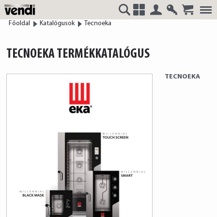
Belépés
Regisztrá
Főoldal
Katalógusok
Tecnoeka
VENDI
+
TECNOEKA TERMÉKKATALÓGUS
TECNOEKA
HUNGÁRIA
Kft.