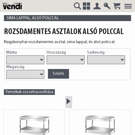
Belépés
Regisztrá
VENDI
+
SIMA LAPPAL, ALSÓ POLCCAL
ROZSDAMENTES ASZTALOK ALSÓ POLCCAL
Nagykonyhai rozsdamentes asztal, sima lappal, és alsó polccal.
HUNGÁRIA
Márka
Hosszúság
Szélesség
Magasság
Kft.
Termékek összehasonlítása
»