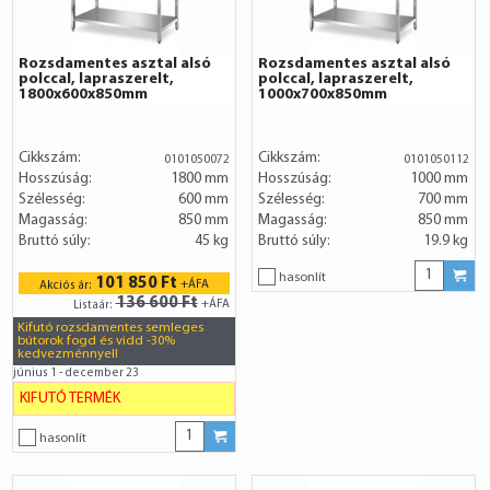
Rozsdamentes asztal alsó
Rozsdamentes asztal alsó
polccal, lapraszerelt,
polccal, lapraszerelt,
1800x600x850mm
1000x700x850mm
Cikkszám:
Cikkszám:
0101050072
0101050112
Hosszúság:
1800 mm
Hosszúság:
1000 mm
Szélesség:
600 mm
Szélesség:
700 mm
Magasság:
850 mm
Magasság:
850 mm
Bruttó súly:
45 kg
Bruttó súly:
19.9 kg
hasonlít
101 850 Ft
+ÁFA
Akciós ár:
136 600 Ft
+ÁFA
Listaár:
Kifutó rozsdamentes semleges
bútorok fogd és vidd -30%
kedvezménnyel!
június 1 - december 23
KIFUTÓ TERMÉK
hasonlít