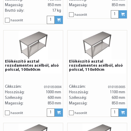
Magasság:
850 mm
Magasság:
850 mm
Bruttó súly:
17 kg
hasonlít
hasonlít
Előkészítő asztal
Előkészítő asztal
rozsdamentes acélból, alsó
rozsdamentes acélból, alsó
polccal, 100x60cm
polccal, 110x60cm
Cikkszám:
Cikkszám:
0101050004
0101050005
Hosszúság:
1000 mm
Hosszúság:
1100 mm
Szélesség:
600 mm
Szélesség:
600 mm
Magasság:
850 mm
Magasság:
850 mm
hasonlít
hasonlít