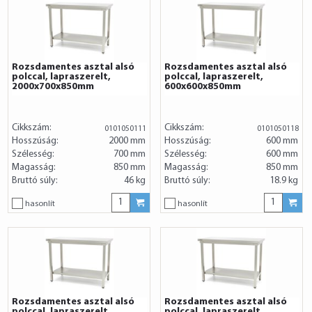
Rozsdamentes asztal alsó
Rozsdamentes asztal alsó
polccal, lapraszerelt,
polccal, lapraszerelt,
2000x700x850mm
600x600x850mm
Cikkszám:
Cikkszám:
0101050111
0101050118
Hosszúság:
2000 mm
Hosszúság:
600 mm
Szélesség:
700 mm
Szélesség:
600 mm
Magasság:
850 mm
Magasság:
850 mm
Bruttó súly:
46 kg
Bruttó súly:
18.9 kg
hasonlít
hasonlít
Rozsdamentes asztal alsó
Rozsdamentes asztal alsó
polccal, lapraszerelt,
polccal, lapraszerelt,