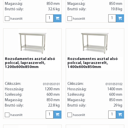
Magasság:
850 mm
Magasság:
850 mm
Bruttó súly:
32.6 kg
Bruttó súly:
19.8 kg
hasonlít
hasonlít
Rozsdamentes asztal alsó
Rozsdamentes asztal alsó
polccal, lapraszerelt,
polccal, lapraszerelt,
1200x600x850mm
1400x600x850mm
Cikkszám:
Cikkszám:
0101050101
0101050102
Hosszúság:
1200 mm
Hosszúság:
1400 mm
Szélesség:
600 mm
Szélesség:
600 mm
Magasság:
850 mm
Magasság:
850 mm
Bruttó súly:
22.8 kg
Bruttó súly:
29 kg
hasonlít
hasonlít