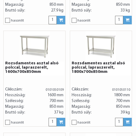
Magasság:
850 mm
Magasság:
850 mm
Bruttó súly:
27.9 kg
Bruttó súly:
33 kg
hasonlít
hasonlít
Rozsdamentes asztal alsó
Rozsdamentes asztal alsó
polccal, lapraszerelt,
polccal, lapraszerelt,
1600x700x850mm
1800x700x850mm
Cikkszám:
Cikkszám:
0101050109
0101050110
Hosszúság:
1600 mm
Hosszúság:
1800 mm
Szélesség:
700 mm
Szélesség:
700 mm
Magasság:
850 mm
Magasság:
850 mm
Bruttó súly:
37 kg
Bruttó súly:
39 kg
hasonlít
hasonlít