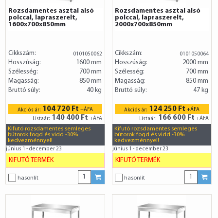
Rozsdamentes asztal alsó
Rozsdamentes asztal alsó
polccal, lapraszerelt,
polccal, lapraszerelt,
1600x700x850mm
2000x700x850mm
Cikkszám:
Cikkszám:
0101050062
0101050064
Hosszúság:
1600 mm
Hosszúság:
2000 mm
Szélesség:
700 mm
Szélesség:
700 mm
Magasság:
850 mm
Magasság:
850 mm
Bruttó súly:
40 kg
Bruttó súly:
47 kg
104 720 Ft
124 250 Ft
+ÁFA
+ÁFA
Akciós ár:
Akciós ár:
140 400 Ft
166 600 Ft
+ÁFA
+ÁFA
Listaár:
Listaár:
Kifutó rozsdamentes semleges
Kifutó rozsdamentes semleges
bútorok fogd és vidd -30%
bútorok fogd és vidd -30%
kedvezménnyel!
kedvezménnyel!
június 1 - december 23
június 1 - december 23
KIFUTÓ TERMÉK
KIFUTÓ TERMÉK
hasonlít
hasonlít