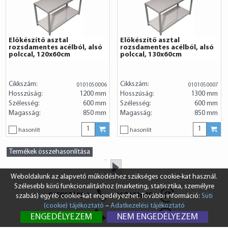
Előkészítő asztal
Előkészítő asztal
rozsdamentes acélból, alsó
rozsdamentes acélból, alsó
polccal, 120x60cm
polccal, 130x60cm
Cikkszám:
Cikkszám:
0101050006
0101050007
Hosszúság:
1200 mm
Hosszúság:
1300 mm
Szélesség:
600 mm
Szélesség:
600 mm
Magasság:
850 mm
Magasság:
850 mm
hasonlít
hasonlít
Termékek összehasonlítása
»
Weboldalunk az alapvető működéshez szükséges cookie-kat használ.
Szélesebb körű funkcionalitáshoz (marketing, statisztika, személyre
SZEKSZÁRD
+36 74 510 054
szabás) egyéb cookie-kat engedélyezhet. További információ:
Süti
(cookie) tájékoztató
–
Adatkezelési tájékoztató
BUDAPEST
+36 1 431 8687
ENGEDÉLYEZEM
NEM ENGEDÉLYEZEM
info@vendi.hu