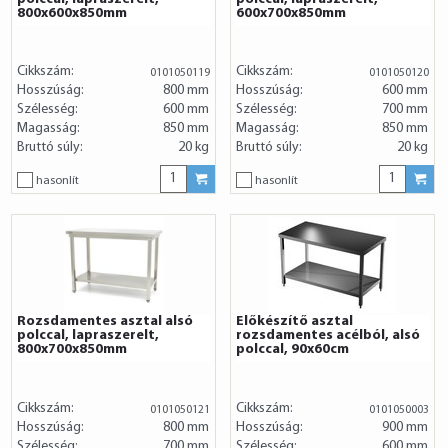
800x600x850mm
600x700x850mm
Cikkszám:
Cikkszám:
0101050119
0101050120
Hosszúság:
800 mm
Hosszúság:
600 mm
Szélesség:
600 mm
Szélesség:
700 mm
Magasság:
850 mm
Magasság:
850 mm
Bruttó súly:
20 kg
Bruttó súly:
20 kg
hasonlít
hasonlít
Rozsdamentes asztal alsó
Előkészítő asztal
polccal, lapraszerelt,
rozsdamentes acélból, alsó
800x700x850mm
polccal, 90x60cm
Cikkszám:
Cikkszám:
0101050121
0101050003
Hosszúság:
800 mm
Hosszúság:
900 mm
Szélesség:
700 mm
Szélesség:
600 mm