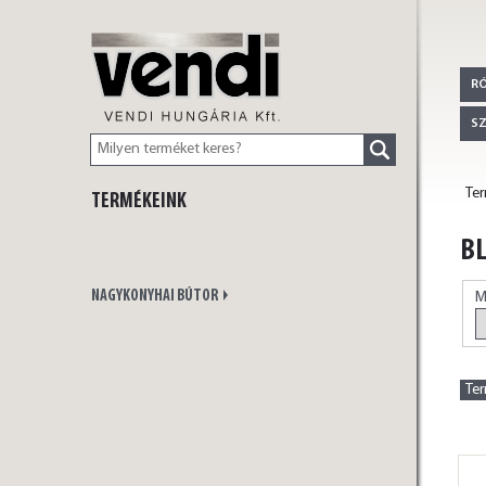
VENDI
R
S
Te
TERMÉKEINK
HUNGÁRIA Kft.
BL
NAGYKONYHAI BÚTOR
M
Te