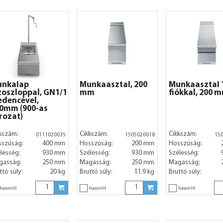
nkalap
Munkaasztal, 200
Munkaasztal 
zoszloppal, GN1/1
mm
fiókkal, 200 
dencével,
0mm (900-as
rozat)
kszám:
Cikkszám:
Cikkszám:
0111020035
1505020018
15
sszúság:
400 mm
Hosszúság:
200 mm
Hosszúság:
lesség:
930 mm
Szélesség:
930 mm
Szélesség:
gasság:
250 mm
Magasság:
250 mm
Magasság:
ttó súly:
20 kg
Bruttó súly:
11.9 kg
Bruttó súly:
hasonlít
hasonlít
hasonlít