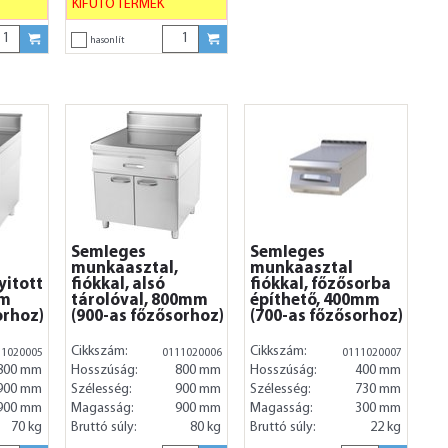
KIFUTÓ TERMÉK
hasonlít
Semleges
Semleges
munkaasztal,
munkaasztal
yitott
fiókkal, alsó
fiókkal, főzősorba
mm
tárolóval, 800mm
építhető, 400mm
orhoz)
(900-as főzősorhoz)
(700-as főzősorhoz)
Cikkszám:
Cikkszám:
11020005
0111020006
0111020007
800 mm
Hosszúság:
800 mm
Hosszúság:
400 mm
900 mm
Szélesség:
900 mm
Szélesség:
730 mm
900 mm
Magasság:
900 mm
Magasság:
300 mm
70 kg
Bruttó súly:
80 kg
Bruttó súly:
22 kg