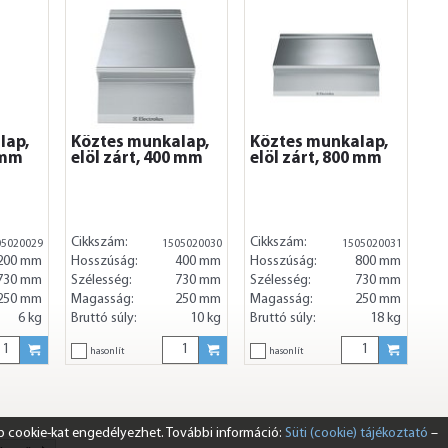
lap,
Köztes munkalap,
Köztes munkalap,
 mm
elöl zárt, 400 mm
elöl zárt, 800 mm
Cikkszám:
Cikkszám:
05020029
1505020030
1505020031
200 mm
Hosszúság:
400 mm
Hosszúság:
800 mm
730 mm
Szélesség:
730 mm
Szélesség:
730 mm
250 mm
Magasság:
250 mm
Magasság:
250 mm
6 kg
Bruttó súly:
10 kg
Bruttó súly:
18 kg
hasonlít
hasonlít
b cookie-kat engedélyezhet. További információ:
Süti (cookie) tájékoztató
–