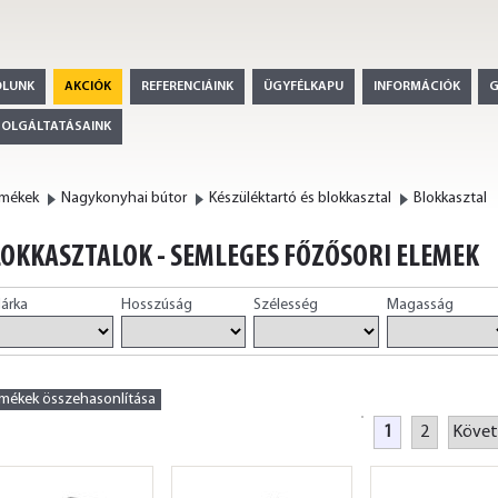
ÓLUNK
AKCIÓK
REFERENCIÁINK
ÜGYFÉLKAPU
INFORMÁCIÓK
ZOLGÁLTATÁSAINK
rmékek
Nagykonyhai bútor
Készüléktartó és blokkasztal
Blokkasztal
OKKASZTALOK - SEMLEGES FŐZŐSORI ELEMEK
árka
Hosszúság
Szélesség
Magasság
rmékek összehasonlítása
1
2
Követ