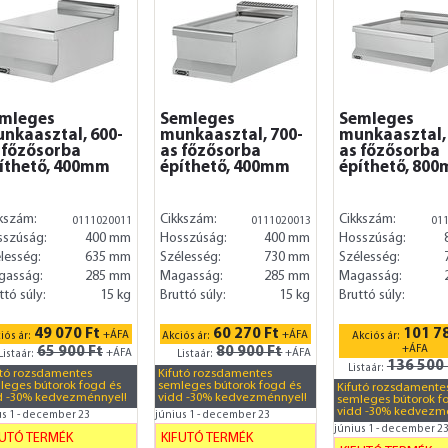
mleges
Semleges
Semleges
nkaasztal, 600-
munkaasztal, 700-
munkaasztal,
 főzősorba
as főzősorba
as főzősorba
íthető, 400mm
építhető, 400mm
építhető, 80
kszám:
Cikkszám:
Cikkszám:
0111020011
0111020013
01
sszúság:
400 mm
Hosszúság:
400 mm
Hosszúság:
lesség:
635 mm
Szélesség:
730 mm
Szélesség:
gasság:
285 mm
Magasság:
285 mm
Magasság:
ttó súly:
15 kg
Bruttó súly:
15 kg
Bruttó súly:
49 070 Ft
60 270 Ft
101 78
+ÁFA
+ÁFA
iós ár:
Akciós ár:
Akciós ár:
65 900 Ft
80 900 Ft
+ÁFA
+ÁFA
+ÁFA
Listaár:
Listaár:
136 500 
Listaár:
utó rozsdamentes
Kifutó rozsdamentes
leges bútorok fogd és
semleges bútorok fogd és
Kifutó rozsdamente
d -30% kedvezménnyel!
vidd -30% kedvezménnyel!
semleges bútorok f
vidd -30% kedvezm
us 1 - december 23
június 1 - december 23
június 1 - december 2
FUTÓ TERMÉK
KIFUTÓ TERMÉK