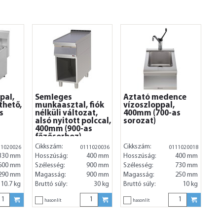
pal,
Semleges
Áztató medence
thető,
munkaasztal, fiók
vízoszloppal,
s
nélküli változat,
400mm (700-as
alsó nyitott polccal,
sorozat)
400mm (900-as
főzősorhoz)
Cikkszám:
Cikkszám:
11020026
0111020036
0111020018
330 mm
Hosszúság:
400 mm
Hosszúság:
400 mm
600 mm
Szélesség:
900 mm
Szélesség:
730 mm
290 mm
Magasság:
900 mm
Magasság:
250 mm
10.7 kg
Bruttó súly:
30 kg
Bruttó súly:
10 kg
hasonlít
hasonlít