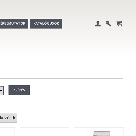
GÉPBEMUTATÓK
KATALÓGUSOK
Belépés
Regisztráció
+
kező
»