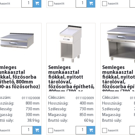
hasonlít
hasonlít
hasonlít
mleges
Semleges
Semleges
nkaasztal
munkaasztal
munkaasztal
ókkal, főzősorba
fiókkal, nyitott
fiókkal, nyitot
íthető, 800mm
tárolóval,
tárolóval,
00-as főzősorhoz)
főzősorba építhető,
főzősorba épí
400mm (700-as
800mm (700-a
főzősorhoz)
főzősorhoz)
kszám:
Cikkszám:
Cikkszám:
0111020008
0111020009
01
sszúság:
800 mm
Hosszúság:
400 mm
Hosszúság:
lesség:
730 mm
Szélesség:
730 mm
Szélesség:
gasság:
300 mm
Magasság:
850 mm
Magasság:
ttó súly:
38.9 kg
Bruttó súly:
60 kg
Bruttó súly:
hasonlít
hasonlít
hasonlít