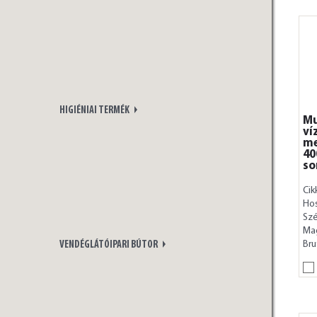
HIGIÉNIAI TERMÉK
Mu
ví
me
40
so
Cik
Ho
Szé
Ma
Bru
VENDÉGLÁTÓIPARI BÚTOR