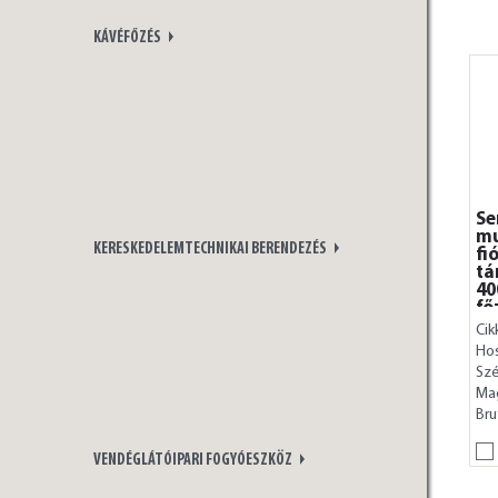
KÁVÉFŐZÉS
Se
mu
KERESKEDELEMTECHNIKAI BERENDEZÉS
fi
tá
40
fő
Cik
Ho
Szé
Ma
Bru
VENDÉGLÁTÓIPARI FOGYÓESZKÖZ