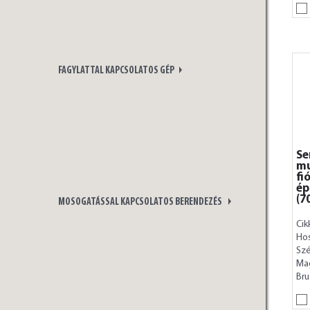
FAGYLATTAL KAPCSOLATOS GÉP
Se
mu
fi
ép
(7
MOSOGATÁSSAL KAPCSOLATOS BERENDEZÉS
Cik
Ho
Szé
Ma
Bru