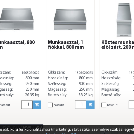
nkaasztal, 800
Munkaasztal, 1
Köztes munka
m
fiókkal, 800 mm
elöl zárt, 200
kszám:
Cikkszám:
Cikkszám:
1505020022
1505020023
15
sszúság:
800 mm
Hosszúság:
800 mm
Hosszúság:
lesség:
930 mm
Szélesség:
930 mm
Szélesség:
gasság:
250 mm
Magasság:
250 mm
Magasság:
ttó súly:
26.35 kg
Bruttó súly:
38.25 kg
Bruttó súly:
hasonlít
hasonlít
hasonlít
rmékek összehasonlítása
ebb körű funkcionalitáshoz (marketing, statisztika, személyre szabás) egyé