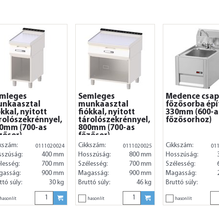
mleges
Semleges
Medence csap
nkaasztal
munkaasztal
főzősorba épí
ókkal, nyitott
fiókkal, nyitott
330mm (600-a
rolószekrénnyel,
tárolószekrénnyel,
főzősorhoz)
0mm (700-as
800mm (700-as
zősor)
főzősor)
kszám:
Cikkszám:
Cikkszám:
0111020024
0111020025
01
sszúság:
400 mm
Hosszúság:
800 mm
Hosszúság:
lesség:
700 mm
Szélesség:
700 mm
Szélesség:
gasság:
900 mm
Magasság:
900 mm
Magasság:
ttó súly:
30 kg
Bruttó súly:
46 kg
Bruttó súly:
hasonlít
hasonlít
hasonlít