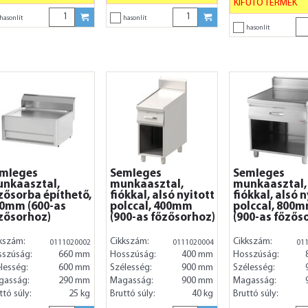
KIFUTÓ TERMÉK
hasonlít
hasonlít
hasonlít
mleges
Semleges
Semleges
nkaasztal,
munkaasztal,
munkaasztal,
zősorba építhető,
fiókkal, alsó nyitott
fiókkal, alsó n
0mm (600-as
polccal, 400mm
polccal, 800
zősorhoz)
(900-as főzősorhoz)
(900-as főzős
kszám:
Cikkszám:
Cikkszám:
0111020002
0111020004
01
sszúság:
660 mm
Hosszúság:
400 mm
Hosszúság:
lesség:
600 mm
Szélesség:
900 mm
Szélesség:
gasság:
290 mm
Magasság:
900 mm
Magasság:
ttó súly:
25 kg
Bruttó súly:
40 kg
Bruttó súly: