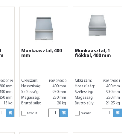
1
Munkaasztal, 400
Munkaasztal, 1
mm
mm
fiókkal, 400 mm
Cikkszám:
Cikkszám:
05020019
1505020020
1505020021
200 mm
Hosszúság:
400 mm
Hosszúság:
400 mm
930 mm
Szélesség:
930 mm
Szélesség:
930 mm
250 mm
Magasság:
250 mm
Magasság:
250 mm
13 kg
Bruttó súly:
20 kg
Bruttó súly:
21.25 kg
hasonlít
hasonlít