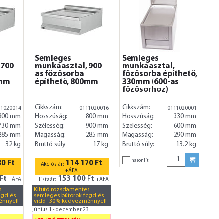
Semleges
Semleges
 700-
munkaasztal, 900-
munkaasztal,
as főzősorba
főzősorba építhető,
0mm
építhető, 800mm
330mm (600-as
főzősorhoz)
Cikkszám:
Cikkszám:
11020014
0111020016
0111020001
800 mm
Hosszúság:
800 mm
Hosszúság:
330 mm
730 mm
Szélesség:
900 mm
Szélesség:
600 mm
285 mm
Magasság:
285 mm
Magasság:
290 mm
32 kg
Bruttó súly:
17 kg
Bruttó súly:
13.2 kg
hasonlít
0 Ft
114 170 Ft
Akciós ár:
+ÁFA
Ft
153 100 Ft
+ÁFA
+ÁFA
Listaár:
s
Kifutó rozsdamentes
ogd és
semleges bútorok fogd és
énnyel!
vidd -30% kedvezménnyel!
3
június 1 - december 23