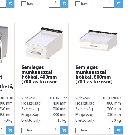
hasonlít
hasonlít
Semleges
Semleges
munkaasztal
munkaasztal
t
fiókkal, 400mm
fiókkal, 800mm
(700-as főzősor)
(700-as főzősor)
thető,
s
Cikkszám:
Cikkszám:
11020010
0111020022
0111020023
800 mm
Hosszúság:
400 mm
Hosszúság:
800 mm
730 mm
Szélesség:
700 mm
Szélesség:
700 mm
850 mm
Magasság:
330 mm
Magasság:
330 mm
70 kg
Bruttó súly:
19 kg
Bruttó súly:
30 kg
hasonlít
hasonlít