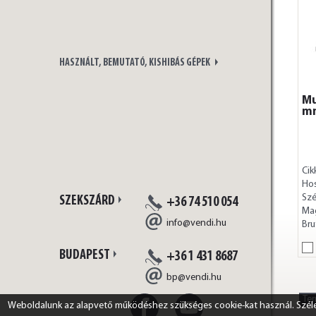
HASZNÁLT, BEMUTATÓ, KISHIBÁS GÉPEK
Mu
m
Cik
Ho
Szé
SZEKSZÁRD
+36 74 510 054
Ma
info@vendi.hu
Bru
BUDAPEST
+36 1 431 8687
bp@vendi.hu
Te
Weboldalunk az alapvető működéshez szükséges cookie-kat használ. Széles