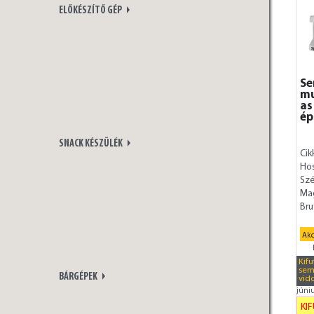
ELŐKÉSZÍTŐ GÉP
Se
mu
as
ép
SNACK KÉSZÜLÉK
Cik
Ho
Szé
Ma
Bru
Akc
Kif
sem
BÁRGÉPEK
vid
júni
KI