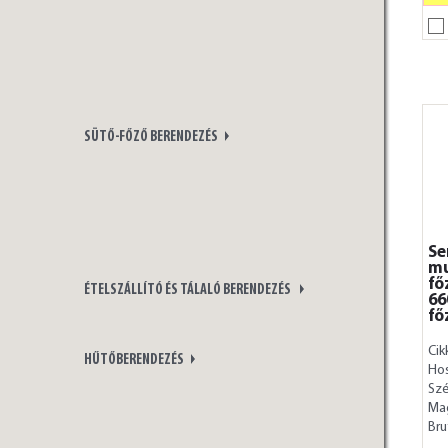
SÜTŐ-FŐZŐ BERENDEZÉS
Se
mu
fő
ÉTELSZÁLLÍTÓ ÉS TÁLALÓ BERENDEZÉS
66
fő
Cik
HŰTŐBERENDEZÉS
Ho
Szé
Ma
Bru