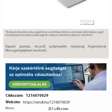
*A képek illusztrációk, a gyártó az esztétikai illetve a műszaki változtatás jogát
fenntartja! A termék a valóságban a képen látotthoz képest eltérhet!
Kaparó spatula, rm.acél, polipropilén műanyag fogantyúval.
Mosogatógépben mosható.
Cikkszám:
1216070029
Webcím:
https://vendi.hu/1216070029
Méret:
251 x 80 x mm