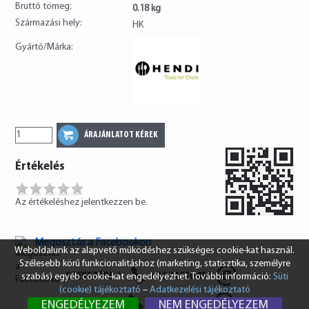
Bruttó tömeg:
0.18 kg
Származási hely:
HK
Gyártó/Márka:
Értékelés
Az értékeléshez jelentkezzen be.
Megosztás a Facebookon
Weboldalunk az alapvető működéshez szükséges cookie-kat használ.
Szélesebb körű funkcionalitáshoz (marketing, statisztika, személyre
SZEKSZÁRD
+36 74 510 054
szabás) egyéb cookie-kat engedélyezhet. További információ:
Süti
(cookie) tájékoztató
–
Adatkezelési tájékoztató
BUDAPEST
+36 1 431 8687
ENGEDÉLYEZEM
NEM ENGEDÉLYEZEM
info@vendi.hu