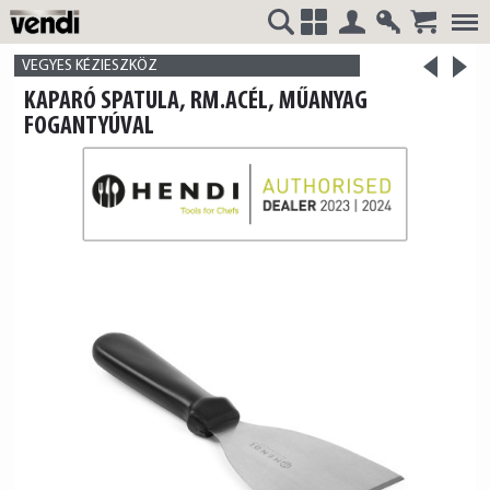
Belépés
Regisztrá
>
VENDI
+
VEGYES KÉZIESZKÖZ
<
KAPARÓ SPATULA, RM.ACÉL, MŰANYAG
termék
termék
FOGANTYÚVAL
HUNGÁRIA
Kft.