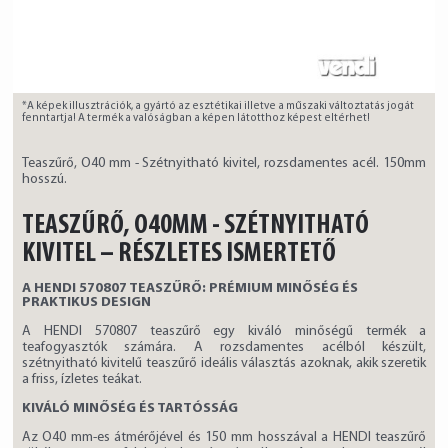
*A képek illusztrációk, a gyártó az esztétikai illetve a műszaki változtatás jogát
fenntartja! A termék a valóságban a képen látotthoz képest eltérhet!
Teaszűrő, O40 mm - Szétnyitható kivitel, rozsdamentes acél. 150mm
hosszú.
TEASZŰRŐ, O40MM - SZÉTNYITHATÓ
KIVITEL – RÉSZLETES ISMERTETŐ
A HENDI 570807 TEASZŰRŐ: PRÉMIUM MINŐSÉG ÉS
PRAKTIKUS DESIGN
A HENDI 570807 teaszűrő egy kiváló minőségű termék a
teafogyasztók számára. A rozsdamentes acélból készült,
szétnyitható kivitelű teaszűrő ideális választás azoknak, akik szeretik
a friss, ízletes teákat.
KIVÁLÓ MINŐSÉG ÉS TARTÓSSÁG
Az O40 mm-es átmérőjével és 150 mm hosszával a HENDI teaszűrő