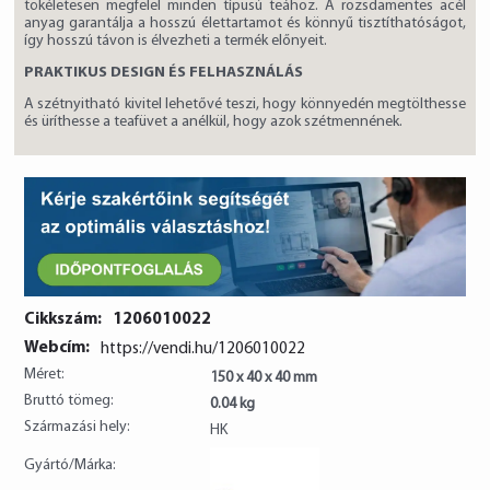
tökéletesen megfelel minden típusú teához. A rozsdamentes acél
anyag garantálja a hosszú élettartamot és könnyű tisztíthatóságot,
így hosszú távon is élvezheti a termék előnyeit.
PRAKTIKUS DESIGN ÉS FELHASZNÁLÁS
A szétnyitható kivitel lehetővé teszi, hogy könnyedén megtölthesse
és üríthesse a teafüvet a anélkül, hogy azok szétmennének.
Cikkszám:
1206010022
Webcím:
https://vendi.hu/1206010022
Méret:
150 x 40 x 40 mm
Bruttó tömeg:
0.04 kg
Származási hely:
HK
Gyártó/Márka: