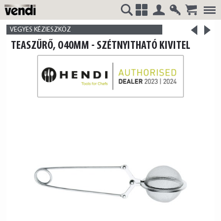
Belépés
Regisztrá
>
VENDI
+
VEGYES KÉZIESZKÖZ
<
TEASZŰRŐ, O40MM - SZÉTNYITHATÓ KIVITEL
termék
termék
HUNGÁRIA
Kft.