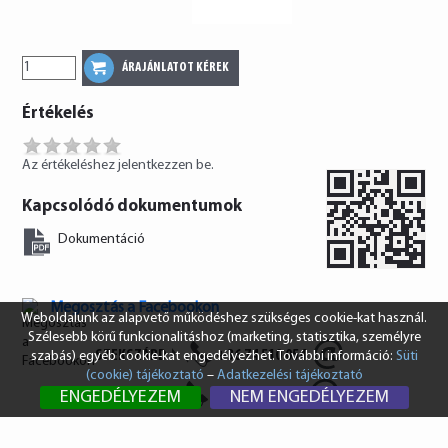
Értékelés
Az értékeléshez jelentkezzen be.
Kapcsolódó dokumentumok
Dokumentáció
Megosztás a Facebookon
Weboldalunk az alapvető működéshez szükséges cookie-kat használ.
Szélesebb körű funkcionalitáshoz (marketing, statisztika, személyre
SZEKSZÁRD
+36 74 510 054
szabás) egyéb cookie-kat engedélyezhet. További információ:
Süti
(cookie) tájékoztató
–
Adatkezelési tájékoztató
BUDAPEST
+36 1 431 8687
ENGEDÉLYEZEM
NEM ENGEDÉLYEZEM
info@vendi.hu
bp@vendi.hu