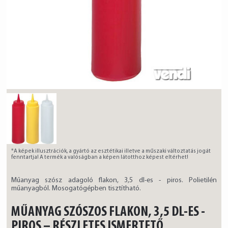
*A képek illusztrációk, a gyártó az esztétikai illetve a műszaki változtatás jogát
fenntartja! A termék a valóságban a képen látotthoz képest eltérhet!
Műanyag szósz adagoló flakon, 3,5 dl-es - piros. Polietilén
műanyagból. Mosogatógépben tisztítható.
MŰANYAG SZÓSZOS FLAKON, 3,5 DL-ES -
PIROS – RÉSZLETES ISMERTETŐ