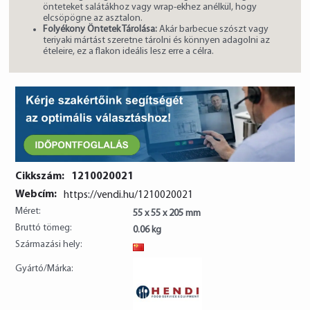
önteteket salátákhoz vagy wrap-ekhez anélkül, hogy
elcsöpögne az asztalon.
Folyékony Öntetek Tárolása:
Akár barbecue szószt vagy
teriyaki mártást szeretne tárolni és könnyen adagolni az
ételeire, ez a flakon ideális lesz erre a célra.
Cikkszám:
1210020021
Webcím:
https://vendi.hu/1210020021
Méret:
55 x 55 x 205 mm
Bruttó tömeg:
0.06 kg
Származási hely:
CN
Gyártó/Márka: