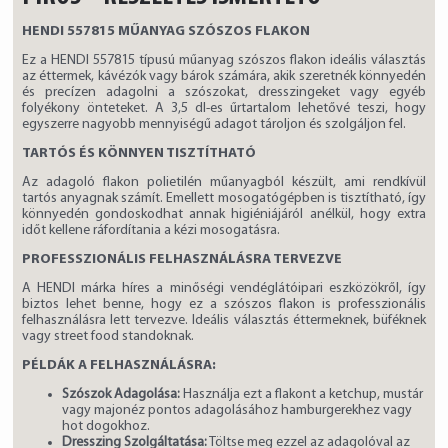
HENDI 557815 MŰANYAG SZÓSZOS FLAKON
Ez a HENDI 557815 típusú műanyag szószos flakon ideális választás
az éttermek, kávézók vagy bárok számára, akik szeretnék könnyedén
és precízen adagolni a szószokat, dresszingeket vagy egyéb
folyékony önteteket. A 3,5 dl-es űrtartalom lehetővé teszi, hogy
egyszerre nagyobb mennyiségű adagot tároljon és szolgáljon fel.
TARTÓS ÉS KÖNNYEN TISZTÍTHATÓ
Az adagoló flakon polietilén műanyagból készült, ami rendkívül
tartós anyagnak számít. Emellett mosogatógépben is tisztítható, így
könnyedén gondoskodhat annak higiéniájáról anélkül, hogy extra
időt kellene ráfordítania a kézi mosogatásra.
PROFESSZIONÁLIS FELHASZNÁLÁSRA TERVEZVE
A HENDI márka híres a minőségi vendéglátóipari eszközökről, így
biztos lehet benne, hogy ez a szószos flakon is professzionális
felhasználásra lett tervezve. Ideális választás éttermeknek, büféknek
vagy street food standoknak.
PÉLDÁK A FELHASZNÁLÁSRA:
Szószok Adagolása:
Használja ezt a flakont a ketchup, mustár
vagy majonéz pontos adagolásához hamburgerekhez vagy
hot dogokhoz.
Dresszing Szolgáltatása:
Töltse meg ezzel az adagolóval az