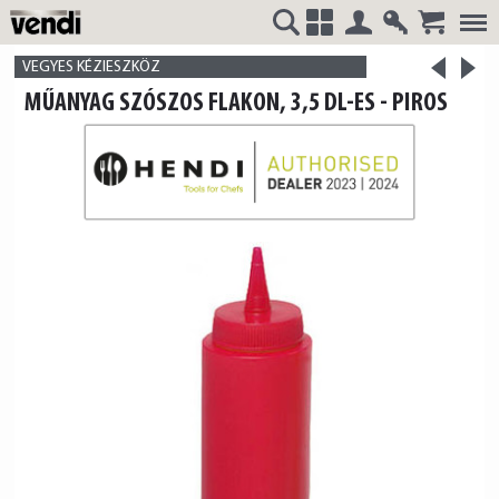
Belépés
Regisztrá
>
VENDI
+
VEGYES KÉZIESZKÖZ
<
MŰANYAG SZÓSZOS FLAKON, 3,5 DL-ES - PIROS
termék
termék
HUNGÁRIA
Kft.