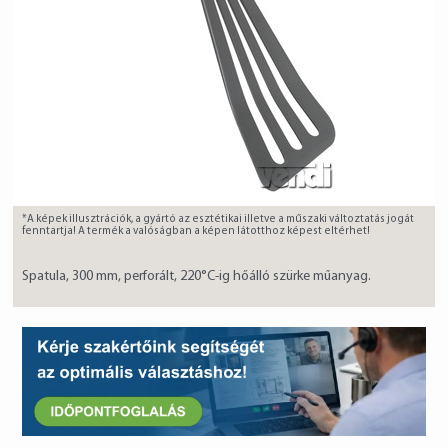
*A képek illusztrációk, a gyártó az esztétikai illetve a műszaki változtatás jogát
fenntartja! A termék a valóságban a képen látotthoz képest eltérhet!
Spatula, 300 mm, perforált, 220°C-ig hőálló szürke műanyag.