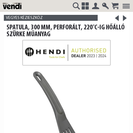
Belépés
Regisztrá
>
VENDI
+
VEGYES KÉZIESZKÖZ
<
SPATULA, 300 MM, PERFORÁLT, 220°C-IG HŐÁLLÓ
termék
termék
SZÜRKE MŰANYAG
HUNGÁRIA
Kft.