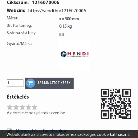
Cikkszám:
1216070006
Webcím:
https://vendi.hu/1216070006
Méret:
x x 300 mm
Bruttó tömeg:
0.15 kg
Származási hely:
FR
Gyártó/Márka:
Értékelés
Az értékeléshez jelentkezzen be.
Megosztás a Facebookon
Weboldalunk az alapvető működéshez szükséges cookie-kat használ.