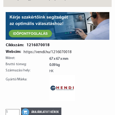
Cikkszám:
1216070018
Webcím:
https://vendi.hu/1216070018
Méret:
67 x 67 x mm
Bruttó tömeg:
0.09 kg
Származási hely:
HK
Gyártó/Márka: