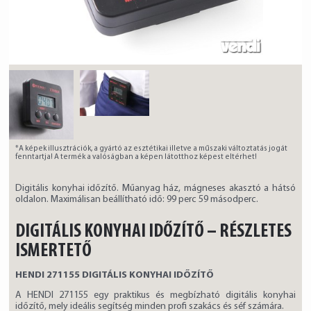
*A képek illusztrációk, a gyártó az esztétikai illetve a műszaki változtatás jogát
fenntartja! A termék a valóságban a képen látotthoz képest eltérhet!
Digitális konyhai időzítő. Műanyag ház, mágneses akasztó a hátsó
oldalon. Maximálisan beállítható idő: 99 perc 59 másodperc.
DIGITÁLIS KONYHAI IDŐZÍTŐ – RÉSZLETES
ISMERTETŐ
HENDI 271155 DIGITÁLIS KONYHAI IDŐZÍTŐ
A HENDI 271155 egy praktikus és megbízható digitális konyhai
időzítő, mely ideális segítség minden profi szakács és séf számára.