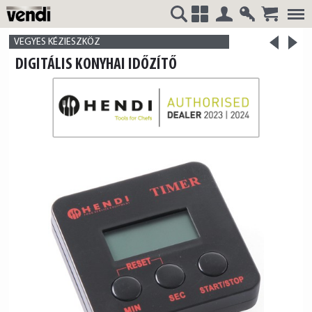
Belépés
Regisztrá
>
VENDI
+
VEGYES KÉZIESZKÖZ
<
DIGITÁLIS KONYHAI IDŐZÍTŐ
termék
termék
HUNGÁRIA
Kft.