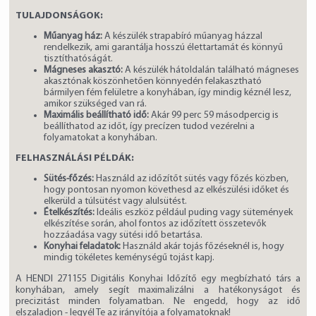
TULAJDONSÁGOK:
Műanyag ház:
A készülék strapabíró műanyag házzal
rendelkezik, ami garantálja hosszú élettartamát és könnyű
tisztíthatóságát.
Mágneses akasztó:
A készülék hátoldalán található mágneses
akasztónak köszönhetően könnyedén felakasztható
bármilyen fém felületre a konyhában, így mindig kéznél lesz,
amikor szükséged van rá.
Maximális beállítható idő:
Akár 99 perc 59 másodpercig is
beállíthatod az időt, így precízen tudod vezérelni a
folyamatokat a konyhában.
FELHASZNÁLÁSI PÉLDÁK:
Sütés-főzés:
Használd az időzítőt sütés vagy főzés közben,
hogy pontosan nyomon követhesd az elkészülési időket és
elkerüld a túlsütést vagy alulsütést.
Ételkészítés:
Ideális eszköz például puding vagy sütemények
elkészítése során, ahol fontos az időzített összetevők
hozzáadása vagy sütési idő betartása.
Konyhai feladatok:
Használd akár tojás főzéseknél is, hogy
mindig tökéletes keménységű tojást kapj.
A HENDI 271155 Digitális Konyhai Időzítő egy megbízható társ a
konyhában, amely segít maximalizálni a hatékonyságot és
precizitást minden folyamatban. Ne engedd, hogy az idő
elszaladjon - legyél Te az irányítója a folyamatoknak!