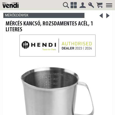
Belépés
Regisztrá
>
VENDI
+
MÉRŐEDÉNYEK
<
MÉRCÉS KANCSÓ, ROZSDAMENTES ACÉL, 1
termék
termék
LITERES
HUNGÁRIA
Kft.