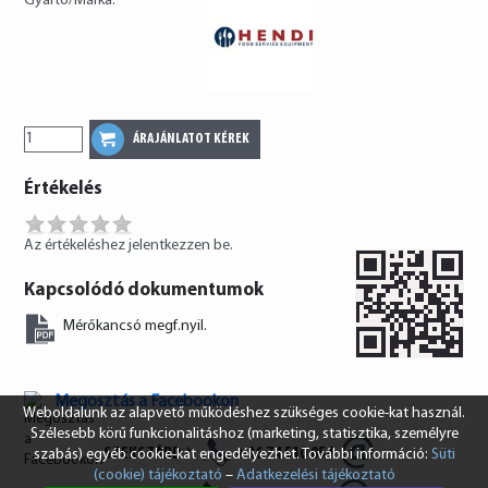
Gyártó/Márka:
Értékelés
Az értékeléshez jelentkezzen be.
Kapcsolódó dokumentumok
Mérőkancsó megf.nyil.
Megosztás a Facebookon
Weboldalunk az alapvető működéshez szükséges cookie-kat használ.
Szélesebb körű funkcionalitáshoz (marketing, statisztika, személyre
SZEKSZÁRD
+36 74 510 054
szabás) egyéb cookie-kat engedélyezhet. További információ:
Süti
(cookie) tájékoztató
–
Adatkezelési tájékoztató