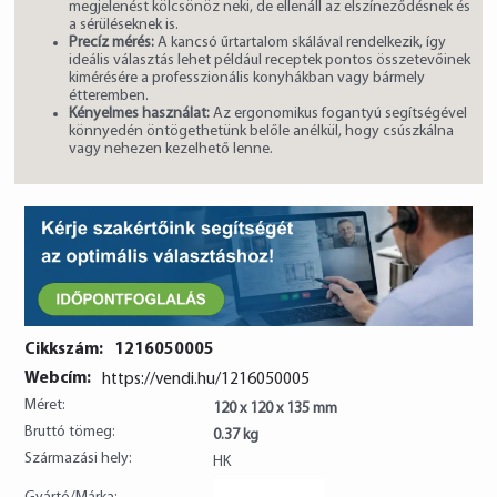
megjelenést kölcsönöz neki, de ellenáll az elszíneződésnek és
a sérüléseknek is.
Precíz mérés:
A kancsó űrtartalom skálával rendelkezik, így
ideális választás lehet például receptek pontos összetevőinek
kimérésére a professzionális konyhákban vagy bármely
étteremben.
Kényelmes használat:
Az ergonomikus fogantyú segítségével
könnyedén öntögethetünk belőle anélkül, hogy csúszkálna
vagy nehezen kezelhető lenne.
Cikkszám:
1216050005
Webcím:
https://vendi.hu/1216050005
Méret:
120 x 120 x 135 mm
Bruttó tömeg:
0.37 kg
Származási hely:
HK