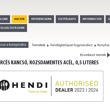
ÓLUNK
AKCIÓK
REFERENCIÁINK
ÜGYFÉLKAPU
INFORMÁCIÓK
ZOLGÁLTATÁSAINK
ssza a kategóriába
Termékek
Vendéglátóipari fogyóeszköz
Konyhai
>
Következő termék
RCÉS KANCSÓ, ROZSDAMENTES ACÉL, 0,5 LITERES