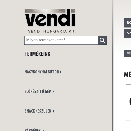
VENDI
R
S
Vi
TERMÉKEINK
HUNGÁRIA Kft.
NAGYKONYHAI BÚTOR
MÉ
ELŐKÉSZÍTŐ GÉP
SNACK KÉSZÜLÉK