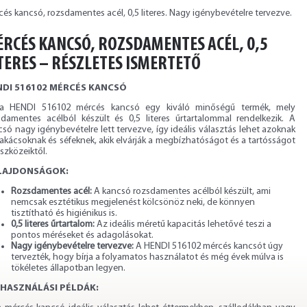
és kancsó, rozsdamentes acél, 0,5 literes. Nagy igénybevételre tervezve.
RCÉS KANCSÓ, ROZSDAMENTES ACÉL, 0,5
TERES – RÉSZLETES ISMERTETŐ
NDI 516102 MÉRCÉS KANCSÓ
a HENDI 516102 mércés kancsó egy kiváló minőségű termék, mely
sdamentes acélból készült és 0,5 literes űrtartalommal rendelkezik. A
só nagy igénybevételre lett tervezve, így ideális választás lehet azoknak
akácsoknak és séfeknek, akik elvárják a megbízhatóságot és a tartósságot
szközeiktől.
LAJDONSÁGOK:
Rozsdamentes acél:
A kancsó rozsdamentes acélból készült, ami
nemcsak esztétikus megjelenést kölcsönöz neki, de könnyen
tisztítható és higiénikus is.
0,5 literes űrtartalom:
Az ideális méretű kapacitás lehetővé teszi a
pontos méréseket és adagolásokat.
Nagy igénybevételre tervezve:
A HENDI 516102 mércés kancsót úgy
tervezték, hogy bírja a folyamatos használatot és még évek múlva is
tökéletes állapotban legyen.
HASZNÁLÁSI PÉLDÁK: