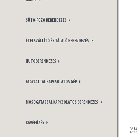
BÁRGÉPEK
SÜTŐ-FŐZŐ BERENDEZÉS
ÉTELSZÁLLÍTÓ ÉS TÁLALÓ BERENDEZÉS
HŰTŐBERENDEZÉS
FAGYLATTAL KAPCSOLATOS GÉP
MOSOGATÁSSAL KAPCSOLATOS BERENDEZÉS
KÁVÉFŐZÉS
*A ké
A te