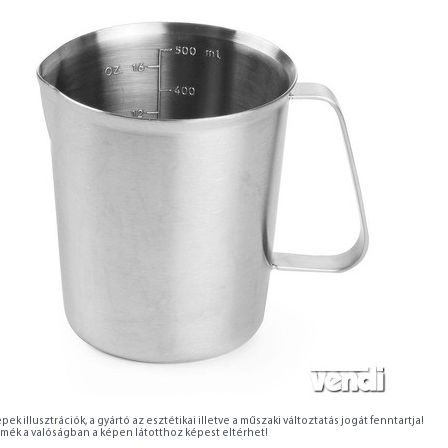
pek illusztrációk, a gyártó az esztétikai illetve a műszaki változtatás jogát fenntartja!
rmék a valóságban a képen látotthoz képest eltérhet!