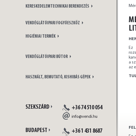
Mérc
KERESKEDELEMTECHNIKAI BERENDEZÉS
MÉ
VENDÉGLÁTÓIPARI FOGYÓESZKÖZ
LI
HIGIÉNIAI TERMÉK
HE
Ez 
roz
VENDÉGLÁTÓIPARI BÚTOR
kanc
a sz
az e
TU
HASZNÁLT, BEMUTATÓ, KISHIBÁS GÉPEK
SZEKSZÁRD
+36 74 510 054
info@vendi.hu
FEL
BUDAPEST
+36 1 431 8687