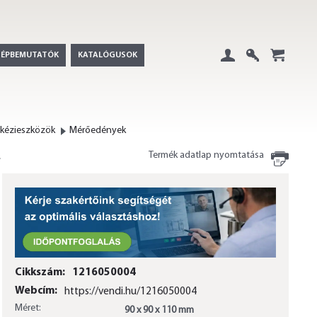
GÉPBEMUTATÓK
KATALÓGUSOK
Belépés
Regisztráció
+
 kézieszközök
Mérőedények
Termék adatlap nyomtatása
Cikkszám:
1216050004
Webcím:
https://vendi.hu/1216050004
Méret:
90 x 90 x 110 mm