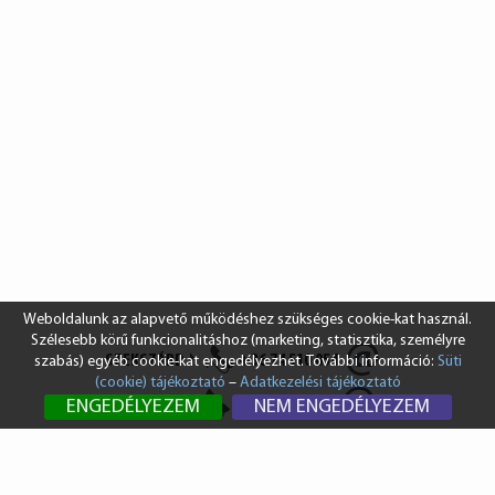
Weboldalunk az alapvető működéshez szükséges cookie-kat használ.
Szélesebb körű funkcionalitáshoz (marketing, statisztika, személyre
SZEKSZÁRD
+36 74 510 054
szabás) egyéb cookie-kat engedélyezhet. További információ:
Süti
(cookie) tájékoztató
–
Adatkezelési tájékoztató
BUDAPEST
+36 1 431 8687
ENGEDÉLYEZEM
NEM ENGEDÉLYEZEM
info@vendi.hu
bp@vendi.hu