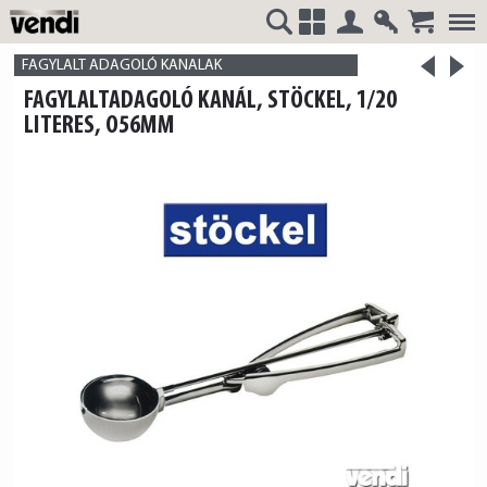
Belépés
Regisztrá
>
VENDI
+
FAGYLALT ADAGOLÓ KANALAK
<
FAGYLALTADAGOLÓ KANÁL, STÖCKEL, 1/20
termék
termék
LITERES, O56MM
HUNGÁRIA
Kft.