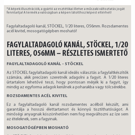
*A képek illusztrációk, a gyártó az esztétikai illetve a műszaki változtatás jogát
fenntartja! A termék a valóságban a képen látotthoz képest eltérhet!
Fagylaltadagoló kanál, STÖCKEL, 1/20 literes, O56mm. Rozsdamentes
acél kivitel, mosogatógépben mosható!
FAGYLALTADAGOLÓ KANÁL, STÖCKEL, 1/20
LITERES, O56MM – RÉSZLETES ISMERTETŐ
FAGYLALTADAGOLÓ KANÁL - STÖCKEL
Az STÖCKEL fagylaltadagoló kanál ideális választás a fagylaltkészítők
számára, akik precízen szeretnék adagolni a fagyit. A 1/20 literes
űrtartalom lehetővé teszi, hogy pontosan mérjék ki a fagyit, így
mindig az egyforma adagok kerülnek a poharakba vagy tölcsérekbe.
ROZSDAMENTES ACÉL KIVITEL
Ez a fagylaltadagoló kanál rozsdamentes acélból készült, ami
garantálja a hosszú élettartamot és könnyű tisztíthatóságot. A
minőségi anyagnak köszönhetően nem fog megváltozni az íze sem
az ételeknek, sem a fagyinak.
MOSOGATÓGÉPBEN MOSHATÓ