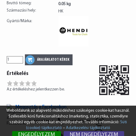
Bruttó tömeg:
0.05 kg
Származási hely:
HK
Gyártó/Márka:
Értékelés
Az értékeléshez jelentkezzen be.
Megosztás a Facebookon
Weboldalunk az alapvető működéshez szükséges cookie-kat használ.
Szélesebb körű funkcionalitáshoz (marketing, statisztika, személyre
SZEKSZÁRD
+36 74 510 054
szabás) egyéb cookie-kat engedélyezhet. További információ:
Süti
(cookie) tájékoztató
–
Adatkezelési tájékoztató
BUDAPEST
+36 1 431 8687
ENGEDÉLYEZEM
NEM ENGEDÉLYEZEM
info@vendi.hu