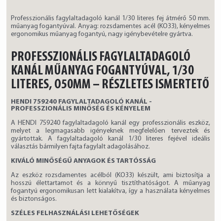
Professzionális fagylaltadagoló kanál 1/30 literes fej átmérő 50 mm.
műanyag fogantyúval. Anyag: rozsdamentes acél (KO33), kényelmes
ergonomikus műanyag fogantyú, nagy igénybevételre gyártva.
PROFESSZIONÁLIS FAGYLALTADAGOLÓ
KANÁL MŰANYAG FOGANTYÚVAL, 1/30
LITERES, O50MM – RÉSZLETES ISMERTETŐ
HENDI 759240 FAGYLALTADAGOLÓ KANÁL -
PROFESSZIONÁLIS MINŐSÉG ÉS KÉNYELEM
A HENDI 759240 fagylaltadagoló kanál egy professzionális eszköz,
melyet a legmagasabb igényeknek megfelelően terveztek és
gyártottak. A fagylaltadagoló kanál 1/30 literes fejével ideális
választás bármilyen fajta fagylalt adagolásához.
KIVÁLÓ MINŐSÉGŰ ANYAGOK ÉS TARTÓSSÁG
Az eszköz rozsdamentes acélból (KO33) készült, ami biztosítja a
hosszú élettartamot és a könnyű tisztíthatóságot. A műanyag
fogantyú ergonomikusan lett kialakítva, így a használata kényelmes
és biztonságos.
SZÉLES FELHASZNÁLÁSI LEHETŐSÉGEK