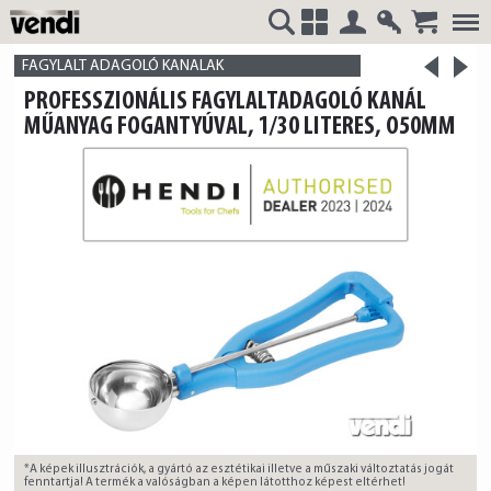
Belépés
Regisztrá
>
VENDI
+
FAGYLALT ADAGOLÓ KANALAK
<
PROFESSZIONÁLIS FAGYLALTADAGOLÓ KANÁL
termék
termék
MŰANYAG FOGANTYÚVAL, 1/30 LITERES, O50MM
HUNGÁRIA
Kft.
*A képek illusztrációk, a gyártó az esztétikai illetve a műszaki változtatás jogát
fenntartja! A termék a valóságban a képen látotthoz képest eltérhet!