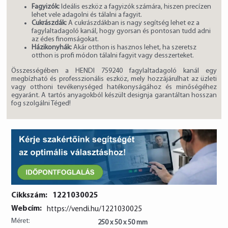
Fagyizók:
Ideális eszköz a fagyizók számára, hiszen precízen
lehet vele adagolni és tálalni a fagyit.
Cukrászdák:
A cukrászdákban is nagy segítség lehet ez a
fagylaltadagoló kanál, hogy gyorsan és pontosan tudd adni
az édes finomságokat.
Házikonyhák:
Akár otthon is hasznos lehet, ha szeretsz
otthon is profi módon tálalni fagyit vagy desszerteket.
Összességében a HENDI 759240 fagylaltadagoló kanál egy
megbízható és professzionális eszköz, mely hozzájárulhat az üzleti
vagy otthoni tevékenységed hatékonyságához és minőségéhez
egyaránt. A tartós anyagokból készült designja garantáltan hosszan
fog szolgálni Téged!
Cikkszám:
1221030025
Webcím:
https://vendi.hu/1221030025
Méret:
250 x 50 x 50 mm