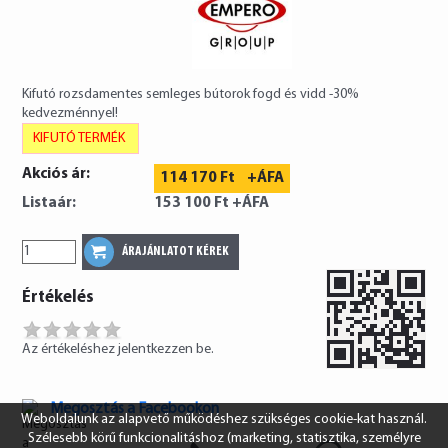
Kifutó rozsdamentes semleges bútorok fogd és vidd -30%
kedvezménnyel!
KIFUTÓ TERMÉK
Akciós ár:
114 170 Ft
+ÁFA
Listaár:
153 100 Ft
+ÁFA
Értékelés
Az értékeléshez jelentkezzen be.
Megosztás a Facebookon
Weboldalunk az alapvető működéshez szükséges cookie-kat használ.
Szélesebb körű funkcionalitáshoz (marketing, statisztika, személyre