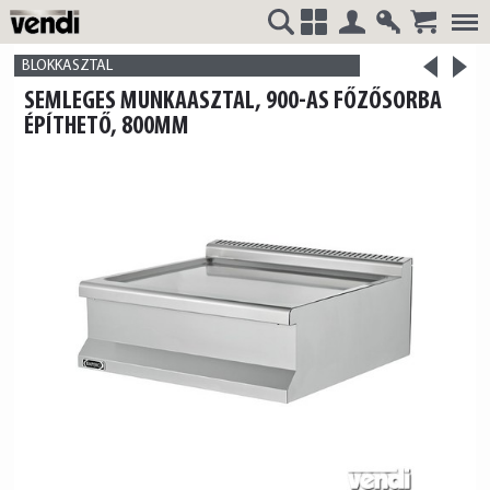
Belépés
Regisztrá
>
VENDI
+
BLOKKASZTAL
<
SEMLEGES MUNKAASZTAL, 900-AS FŐZŐSORBA
termék
termék
ÉPÍTHETŐ, 800MM
HUNGÁRIA
Kft.