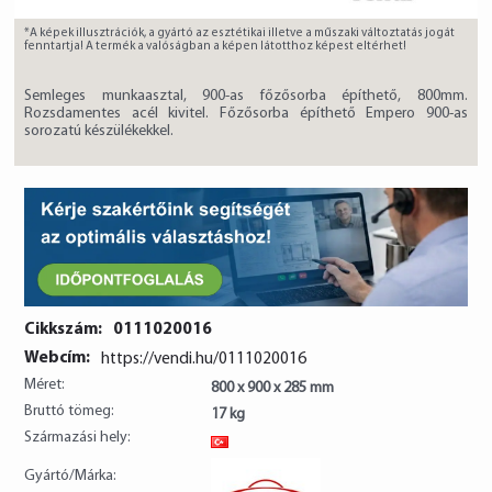
*A képek illusztrációk, a gyártó az esztétikai illetve a műszaki változtatás jogát
fenntartja! A termék a valóságban a képen látotthoz képest eltérhet!
Semleges munkaasztal, 900-as főzősorba építhető, 800mm.
Rozsdamentes acél kivitel. Főzősorba építhető Empero 900-as
sorozatú készülékekkel.
Cikkszám:
0111020016
Webcím:
https://vendi.hu/0111020016
Méret:
800 x 900 x 285 mm
Bruttó tömeg:
17 kg
Származási hely:
TR
Gyártó/Márka: