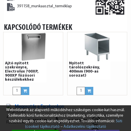
391158_munkaasztal_terméklap
KAPCSOLÓDÓ TERMÉKEK
Ajtó nyitott
Nyitott
szekrényre,
tárolószekrény,
Electrolux 700XP,
400mm (900-as
900XP főzősori
sorozat)
készülékekhez
Megosztás a Facebookon
Weboldalunk az alapvető működéshez szükséges cookie-kat használ.
Szélesebb körű funkcionalitáshoz (marketing, statisztika, személyre
SZEKSZÁRD
+36 74 510 054
szabás) egyéb cookie-kat engedélyezhet. További információ:
Süti
(cookie) tájékoztató
–
Adatkezelési tájékoztató