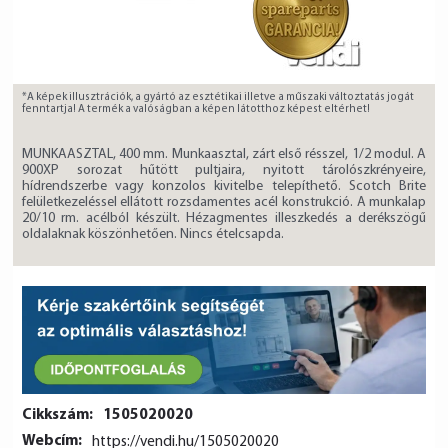
*A képek illusztrációk, a gyártó az esztétikai illetve a műszaki változtatás jogát
fenntartja! A termék a valóságban a képen látotthoz képest eltérhet!
MUNKAASZTAL, 400 mm. Munkaasztal, zárt első résszel, 1/2 modul. A
900XP sorozat hűtött pultjaira, nyitott tárolószkrényeire,
hídrendszerbe vagy konzolos kivitelbe telepíthető. Scotch Brite
felületkezeléssel ellátott rozsdamentes acél konstrukció. A munkalap
20/10 rm. acélból készült. Hézagmentes illeszkedés a derékszögű
oldalaknak köszönhetően. Nincs ételcsapda.
Cikkszám:
1505020020
Webcím:
https://vendi.hu/1505020020