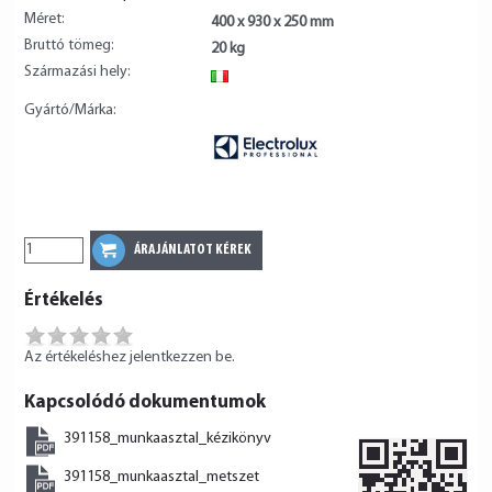
Méret:
400 x 930 x 250 mm
Bruttó tömeg:
20 kg
Származási hely:
IT
Gyártó/Márka:
Értékelés
Az értékeléshez jelentkezzen be.
Kapcsolódó dokumentumok
391158_munkaasztal_kézikönyv
391158_munkaasztal_metszet