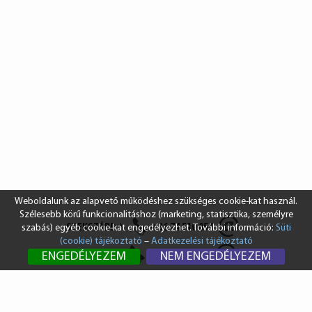
Weboldalunk az alapvető működéshez szükséges cookie-kat használ.
Szélesebb körű funkcionalitáshoz (marketing, statisztika, személyre
SZEKSZÁRD
+36 74 510 054
szabás) egyéb cookie-kat engedélyezhet. További információ:
Süti
(cookie) tájékoztató
–
Adatkezelési tájékoztató
BUDAPEST
+36 1 431 8687
ENGEDÉLYEZEM
NEM ENGEDÉLYEZEM
info@vendi.hu
bp@vendi.hu