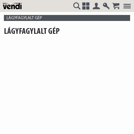
Belépés
Regisztrá
VENDI
+
LÁGYFAGYLALT GÉP
LÁGYFAGYLALT GÉP
HUNGÁRIA
Kft.