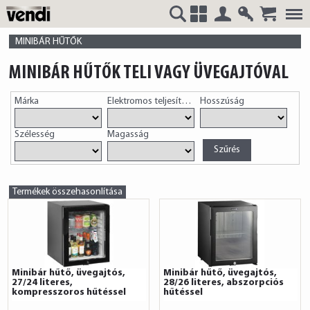
Belépés
Regisztrá
VENDI
+
MINIBÁR HŰTŐK
MINIBÁR HŰTŐK TELI VAGY ÜVEGAJTÓVAL
Márka
Elektromos teljesítmény
Hosszúság
HUNGÁRIA
Szélesség
Magasság
Kft.
Termékek összehasonlítása
Minibár hűtő, üvegajtós,
Minibár hűtő, üvegajtós,
27/24 literes,
28/26 literes, abszorpciós
kompresszoros hűtéssel
hűtéssel