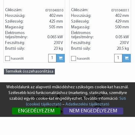
Cikkszám:
Cikkszám:
0701040010
0701040011
Hosszúság:
402 mm
Hosszúság:
402 mm
Szélesség:
425 mm
Szélesség:
429 mm
Magasság:
505 mm
Magasság:
500 mm
Elektromos
Elektromos
teljesítmény:
0.065 kW
teljesítmény:
0.05 kW
Feszültség:
230 V
Feszültség:
230 V
Bruttó súly:
23 kg
Bruttó súly:
20.5 kg
hasonlít
hasonlít
Termékek összehasonlítása
Weboldalunk az alapvető működéshez szükséges cookie-kat használ.
Szélesebb körű funkcionalitáshoz (marketing, statisztika, személyre
SZEKSZÁRD
+36 74 510 054
szabás) egyéb cookie-kat engedélyezhet. További információ:
Süti
(cookie) tájékoztató
–
Adatkezelési tájékoztató
BUDAPEST
+36 1 431 8687
ENGEDÉLYEZEM
NEM ENGEDÉLYEZEM
info@vendi.hu
bp@vendi.hu