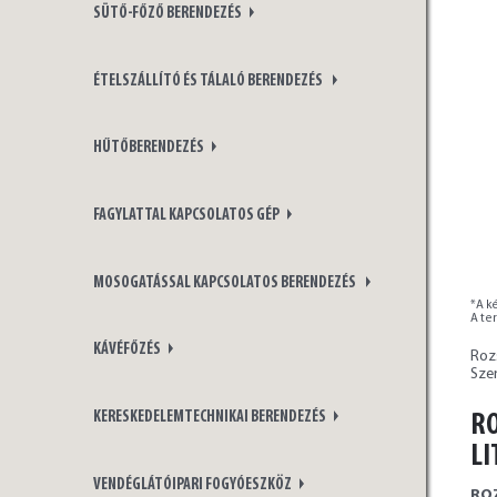
SÜTŐ-FŐZŐ BERENDEZÉS
ÉTELSZÁLLÍTÓ ÉS TÁLALÓ BERENDEZÉS
HŰTŐBERENDEZÉS
FAGYLATTAL KAPCSOLATOS GÉP
MOSOGATÁSSAL KAPCSOLATOS BERENDEZÉS
*A ké
A te
KÁVÉFŐZÉS
Roz
Sze
KERESKEDELEMTECHNIKAI BERENDEZÉS
RO
LI
VENDÉGLÁTÓIPARI FOGYÓESZKÖZ
ROZ