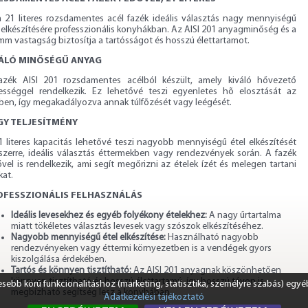
a 21 literes rozsdamentes acél fazék ideális választás nagy mennyiségű
 elkészítésére professzionális konyhákban. Az AISI 201 anyagminőség és a
mm vastagság biztosítja a tartósságot és hosszú élettartamot.
VÁLÓ MINŐSÉGŰ ANYAG
azék AISI 201 rozsdamentes acélból készült, amely kiváló hővezető
ességgel rendelkezik. Ez lehetővé teszi egyenletes hõ elosztását az
lben, így megakadályozva annak túlfõzését vagy leégését.
GY TELJESÍTMÉNY
1 literes kapacitás lehetővé teszi nagyobb mennyiségű étel elkészítését
szerre, ideális választás éttermekben vagy rendezvények során. A fazék
vel is rendelkezik, ami segít megőrizni az ételek ízét és melegen tartani
kat.
OFESSZIONÁLIS FELHASZNÁLÁS
Ideális levesekhez és egyéb folyékony ételekhez:
A nagy űrtartalma
miatt tökéletes választás levesek vagy szószok elkészítéséhez.
Nagyobb mennyiségű étel elkészítése:
Használható nagyobb
rendezvényeken vagy éttermi környezetben is a vendégek gyors
kiszolgálása érdekében.
Tartós és könnyen tisztítható:
Az AISI 201 anyagnak köszönhetően
könnyen tisztítható és hosszú élettartamú, így hosszú távon is
ebb körű funkcionalitáshoz (marketing, statisztika, személyre szabás) egyé
megbízható segítség lesz a konyhában.
Adatkezelési tájékoztató