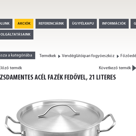
ÓLUNK
AKCIÓK
REFERENCIÁINK
ÜGYFÉLKAPU
INFORMÁCIÓK
ZOLGÁLTATÁSAINK
ssza a kategóriába
Termékek
Vendéglátóipari fogyóeszköz
Főzőed
>
lőző termék
Következő termék
<
ZSDAMENTES ACÉL FAZÉK FEDŐVEL, 21 LITERES