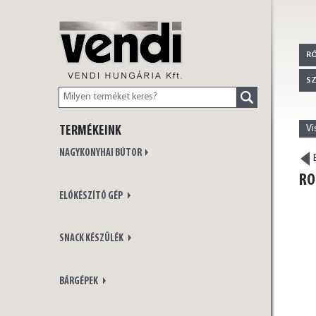
VENDI
R
S
Vi
TERMÉKEINK
HUNGÁRIA Kft.
NAGYKONYHAI BÚTOR
E
RO
ELŐKÉSZÍTŐ GÉP
SNACK KÉSZÜLÉK
BÁRGÉPEK