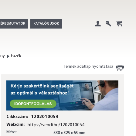
GÉPBEMUTATÓK
KATALÓGUSOK
Belépés
Regisztráció
+
ény
Fazék
Termék adatlap nyomtatása
Cikkszám:
1202010054
Webcím:
https://vendi.hu/1202010054
Méret:
530 x 325 x 65 mm