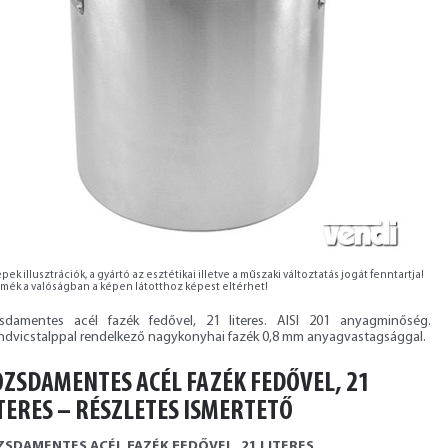
pek illusztrációk, a gyártó az esztétikai illetve a műszaki változtatás jogát fenntartja!
rmék a valóságban a képen látotthoz képest eltérhet!
sdamentes acél fazék fedővel, 21 literes. AISI 201 anyagminőség.
ndvicstalppal rendelkező nagykonyhai fazék 0,8 mm anyagvastagsággal.
ZSDAMENTES ACÉL FAZÉK FEDŐVEL, 21
TERES – RÉSZLETES ISMERTETŐ
SDAMENTES ACÉL FAZÉK FEDŐVEL, 21 LITERES