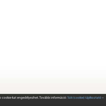
b cookie-kat engedélyezhet. További információ:
Süti (cookie) tájékoztató
–