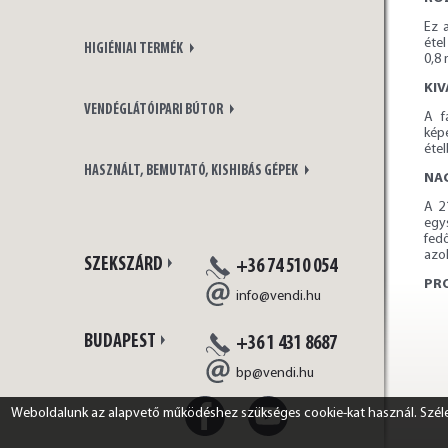
Ez 
étel
HIGIÉNIAI TERMÉK
0,8 
KI
VENDÉGLÁTÓIPARI BÚTOR
A f
kép
éte
HASZNÁLT, BEMUTATÓ, KISHIBÁS GÉPEK
NA
A 2
egy
fedő
azo
SZEKSZÁRD
+36 74 510 054
PR
info@vendi.hu
BUDAPEST
+36 1 431 8687
bp@vendi.hu
Weboldalunk az alapvető működéshez szükséges cookie-kat használ. Széles