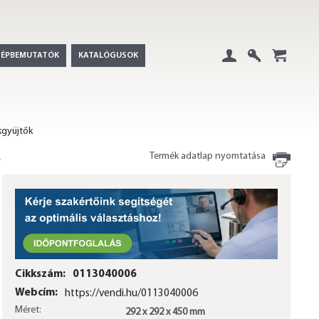
GÉPBEMUTATÓK
KATALÓGUSOK
Belépés
Regisztráció
+
kgyüjtők
Termék adatlap nyomtatása
Cikkszám:
0113040006
Webcím:
https://vendi.hu/0113040006
Méret:
292 x 292 x 450 mm