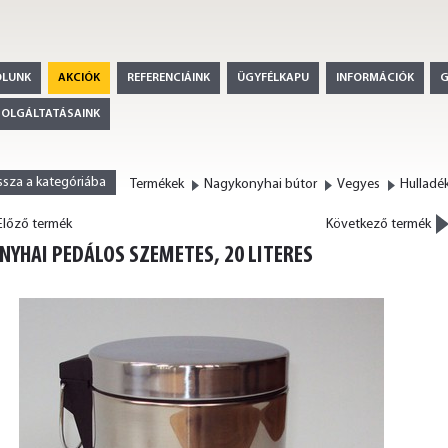
ÓLUNK
AKCIÓK
REFERENCIÁINK
ÜGYFÉLKAPU
INFORMÁCIÓK
ZOLGÁLTATÁSAINK
ssza a kategóriába
Termékek
Nagykonyhai bútor
Vegyes
Hulladé
>
lőző termék
Következő termék
<
NYHAI PEDÁLOS SZEMETES, 20 LITERES