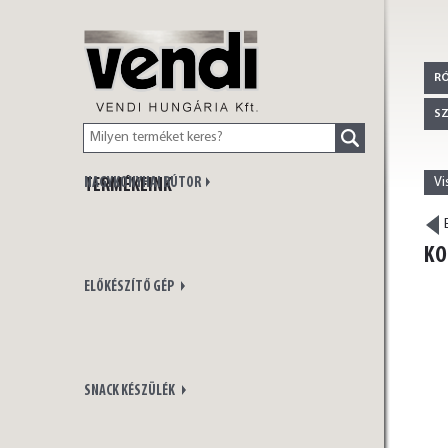
VENDI
R
S
Vi
NAGYKONYHAI BÚTOR
TERMÉKEINK
HUNGÁRIA Kft.
E
KO
ELŐKÉSZÍTŐ GÉP
SNACK KÉSZÜLÉK