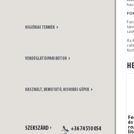
ell
hasz
FO
Fon
tár
HIGIÉNIAI TERMÉK
szo
Az 
cate
tisz
VENDÉGLÁTÓIPARI BÚTOR
HE
HASZNÁLT, BEMUTATÓ, KISHIBÁS GÉPEK
Fe
és
ro
SZEKSZÁRD
+36 74 510 054
li