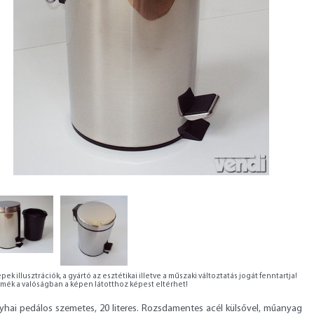
pek illusztrációk, a gyártó az esztétikai illetve a műszaki változtatás jogát fenntartja!
rmék a valóságban a képen látotthoz képest eltérhet!
yhai pedálos szemetes, 20 literes. Rozsdamentes acél külsővel, műanyag