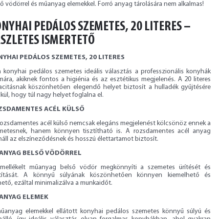
ső vödörrel és műanyag elemekkel. Forró anyag tárolására nem alkalmas!
NYHAI PEDÁLOS SZEMETES, 20 LITERES –
SZLETES ISMERTETŐ
YHAI PEDÁLOS SZEMETES, 20 LITERES
a konyhai pedálos szemetes ideális választás a professzionális konyhák
ára, akiknek fontos a higiénia és az esztétikus megjelenés. A 20 literes
acitásnak köszönhetően elegendő helyet biztosít a hulladék gyűjtésére
kül, hogy túl nagy helyet foglalna el.
ZSDAMENTES ACÉL KÜLSŐ
rozsdamentes acél külső nemcsak elegáns megjelenést kölcsönöz ennek a
metesnek, hanem könnyen tisztítható is. A rozsdamentes acél anyag
náll az elszíneződésnek és hosszú élettartamot biztosít.
ANYAG BELSŐ VÖDÖRREL
mellékelt műanyag belső vödör megkönnyíti a szemetes ürítését és
ztítását. A könnyű súlyának köszönhetően könnyen kiemelhető és
hető, ezáltal minimalizálva a munkaidőt.
ANYAG ELEMEK
űanyag elemekkel ellátott konyhai pedálos szemetes könnyű súlyú és