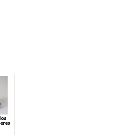
los
teres