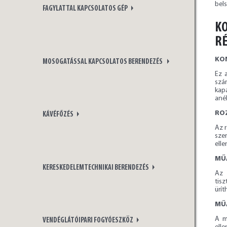
bel
FAGYLATTAL KAPCSOLATOS GÉP
KO
RÉ
KON
MOSOGATÁSSAL KAPCSOLATOS BERENDEZÉS
Ez 
szám
kap
anél
RO
KÁVÉFŐZÉS
Az 
sze
elle
MŰ
KERESKEDELEMTECHNIKAI BERENDEZÉS
Az 
tis
ürít
MŰ
A m
VENDÉGLÁTÓIPARI FOGYÓESZKÖZ