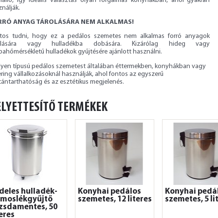
enálló, így ideális választás olyan forgalmas konyhákban, ahol gyakran
nálják.
RRÓ ANYAG TÁROLÁSÁRA NEM ALKALMAS!
tos tudni, hogy ez a pedálos szemetes nem alkalmas forró anyagok
olására vagy hulladékba dobására. Kizárólag hideg vagy
bahőmérsékletű hulladékok gyűjtésére ajánlott használni.
ilyen típusú pedálos szemetest általában éttermekben, konyhákban vagy
ring vállalkozásoknál használják, ahol fontos az egyszerű
tántarthatóság és az esztétikus megjelenés.
LYETTESÍTŐ TERMÉKEK
deles hulladék-
Konyhai pedálos
Konyhai pedá
 moslékgyűjtő
szemetes, 12 literes
szemetes, 5 li
zsdamentes, 50
teres