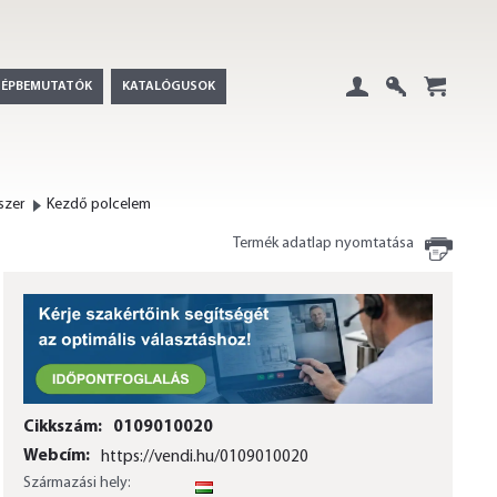
GÉPBEMUTATÓK
KATALÓGUSOK
Belépés
Regisztráció
+
szer
Kezdő polcelem
Termék adatlap nyomtatása
Cikkszám:
0109010020
Webcím:
https://vendi.hu/0109010020
Származási hely:
HU