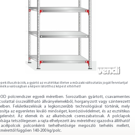
pek illusztrációk, a gyártó az esztétikai illetve a műszaki változtatás jogát fenntartja!
rmék a valóságban a képen látotthoz képest eltérhet!
OD polcrendszer egyedi méretben. Sorozatban gyártott, csavarmentes
csolattal összeállítható állványelemekből, horganyzott vagy szinterezett
itelben. Felületkezelésük a legkorszerűbb technológiával történik, mely
osítja az egyenletes kiváló minőséget, korrózióvédelmet, és az esztétikus
jelenést. Az elemek és az alkatrészek csereszabatosak. A polclapok
lsága tetszőlegesen a rajta elhelyezett áru méretéhez igazodva állítható!
acélpolcok polconkénti terhelhetősége megoszló terhelés mellett,
cmérettől függően 140-200 kg/polc.