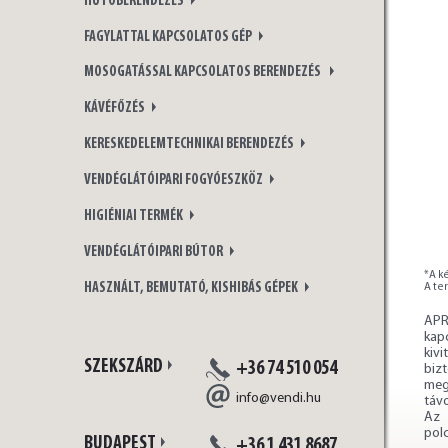
HŰTŐBERENDEZÉS
FAGYLATTAL KAPCSOLATOS GÉP
MOSOGATÁSSAL KAPCSOLATOS BERENDEZÉS
KÁVÉFŐZÉS
KERESKEDELEMTECHNIKAI BERENDEZÉS
VENDÉGLÁTÓIPARI FOGYÓESZKÖZ
HIGIÉNIAI TERMÉK
VENDÉGLÁTÓIPARI BÚTOR
*A ké
HASZNÁLT, BEMUTATÓ, KISHIBÁS GÉPEK
A te
APR
kap
kiv
SZEKSZÁRD
+36 74 510 054
bizt
meg
info@vendi.hu
távo
Az 
pol
BUDAPEST
+36 1 431 8687