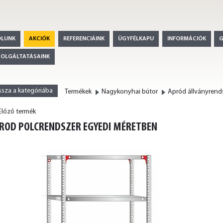
ÓLUNK
AKCIÓK
REFERENCIÁINK
ÜGYFÉLKAPU
INFORMÁCIÓK
ZOLGÁLTATÁSAINK
ssza a kategóriába
Termékek
Nagykonyhai bútor
Apród állványrend
lőző termék
<
ROD POLCRENDSZER EGYEDI MÉRETBEN