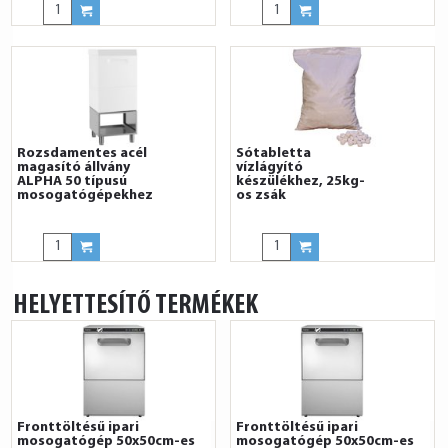
Rozsdamentes acél
Sótabletta
magasító állvány
vízlágyító
ALPHA 50 típusú
készülékhez, 25kg-
mosogatógépekhez
os zsák
HELYETTESÍTŐ TERMÉKEK
Fronttöltésű ipari
Fronttöltésű ipari
mosogatógép 50x50cm-es
mosogatógép 50x50cm-es