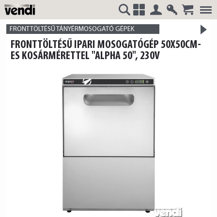
Belépés
Regisztrá
>
VENDI
+
FRONTTÖLTÉSŰ TÁNYÉRMOSOGATÓ GÉPEK
FRONTTÖLTÉSŰ IPARI MOSOGATÓGÉP 50X50CM-
termék
ES KOSÁRMÉRETTEL "ALPHA 50", 230V
HUNGÁRIA
Kft.