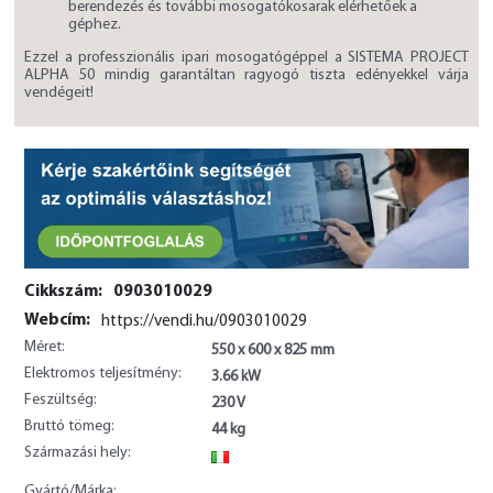
berendezés és további mosogatókosarak elérhetőek a
géphez.
Ezzel a professzionális ipari mosogatógéppel a SISTEMA PROJECT
ALPHA 50 mindig garantáltan ragyogó tiszta edényekkel várja
vendégeit!
Cikkszám:
0903010029
Webcím:
https://vendi.hu/0903010029
Méret:
550 x 600 x 825 mm
Elektromos teljesítmény:
3.66 kW
Feszültség:
230 V
Bruttó tömeg:
44 kg
Származási hely:
IT
Gyártó/Márka: