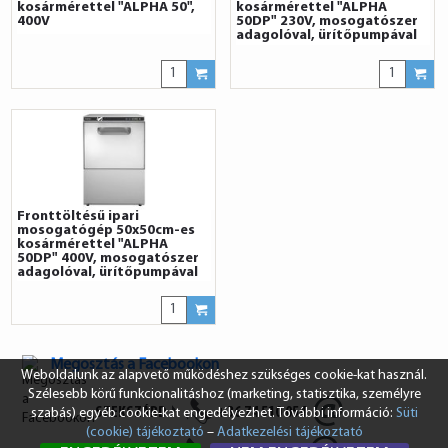
kosármérettel "ALPHA 50",
kosármérettel "ALPHA
400V
50DP" 230V, mosogatószer
adagolóval, ürítőpumpával
Fronttöltésű ipari
mosogatógép 50x50cm-es
kosármérettel "ALPHA
50DP" 400V, mosogatószer
adagolóval, ürítőpumpával
Megosztás a Facebookon
Weboldalunk az alapvető működéshez szükséges cookie-kat használ.
Szélesebb körű funkcionalitáshoz (marketing, statisztika, személyre
SZEKSZÁRD
+36 74 510 054
szabás) egyéb cookie-kat engedélyezhet. További információ:
Süti
(cookie) tájékoztató
–
Adatkezelési tájékoztató