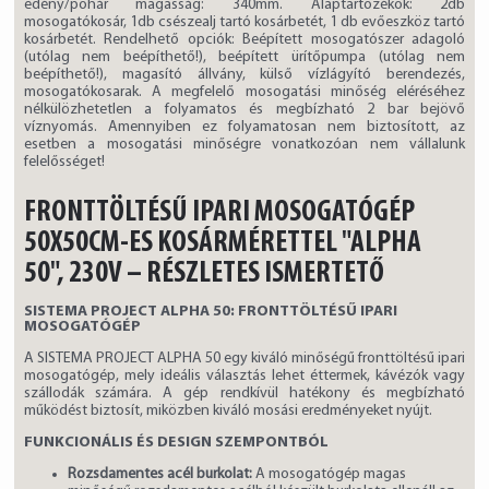
edény/pohár magasság: 340mm. Alaptartozékok: 2db
mosogatókosár, 1db csészealj tartó kosárbetét, 1 db evőeszköz tartó
kosárbetét. Rendelhető opciók: Beépített mosogatószer adagoló
(utólag nem beépíthető!), beépített ürítőpumpa (utólag nem
beépíthető!), magasító állvány, külső vízlágyító berendezés,
mosogatókosarak. A megfelelő mosogatási minőség eléréséhez
nélkülözhetetlen a folyamatos és megbízható 2 bar bejövő
víznyomás. Amennyiben ez folyamatosan nem biztosított, az
esetben a mosogatási minőségre vonatkozóan nem vállalunk
felelősséget!
FRONTTÖLTÉSŰ IPARI MOSOGATÓGÉP
50X50CM-ES KOSÁRMÉRETTEL "ALPHA
50", 230V – RÉSZLETES ISMERTETŐ
SISTEMA PROJECT ALPHA 50: FRONTTÖLTÉSŰ IPARI
MOSOGATÓGÉP
A SISTEMA PROJECT ALPHA 50 egy kiváló minőségű fronttöltésű ipari
mosogatógép, mely ideális választás lehet éttermek, kávézók vagy
szállodák számára. A gép rendkívül hatékony és megbízható
működést biztosít, miközben kiváló mosási eredményeket nyújt.
FUNKCIONÁLIS ÉS DESIGN SZEMPONTBÓL
Rozsdamentes acél burkolat:
A mosogatógép magas