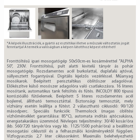
*A képek illusztrációk, a gyártó az esztétikai illetve a műszaki változtatás jogát
fenntartja! A termék a valóságban a képen látotthoz képest eltérhet!
Fronttöltésű ipari mosogatógép 50x50cm-es kosármérettel "ALPHA
50", 230V. Fronttöltésű, pult alatti kivitelű tányér ás pohár
mosogatógép. Rozsdamentes acél burkolattal, duplafalú ajtóval,
süllyesztett fogantyúval. Digitális kijelzős vezérléssel. Műanyag
mosókarok. Beépített perisztaltikus öblítőszer adagolóval.
Előkészítve külső mosószer adagolóra való csatlakozásra. 16 literes
mosótank, automatikus tank feltöltés és fűtés. INCOLOY 800 típusú
korrózióálló fűtőelemek. Beépített 5 literes rozsdamentes acél
bojlerrel, állítható termosztáttal. Biztonsági termosztát, mely
vízhiány esetén leállítja a fűtést. 2 választható ciklusidő: 90/120
másodperc. Speciális funkciók: Thermolock (magas öblítési
vízhőmérséklet garantálása: 85°C), automata indítás ajtócsukásra,
energiatakarákos üzemmód. Névleges teljesítmény: 30/40 kosár/óra
(kb. 560/720 tányér/óra vagy kb. 1125/1500 pohár/óra) a beállított
mosogatási ciklustól és a felhasználói körülményektől függően.
Vízfogyasztás 2,7 liter ciklusonként. Maximális belehelyezhető