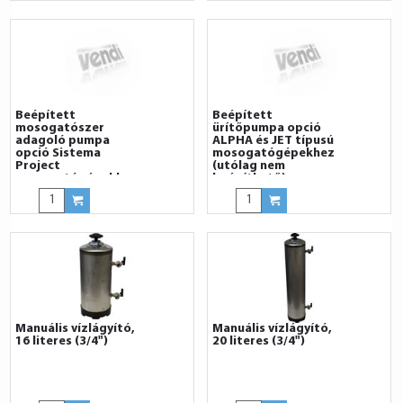
Beépített
Beépített
mosogatószer
ürítőpumpa opció
adagoló pumpa
ALPHA és JET típusú
opció Sistema
mosogatógépekhez
Project
(utólag nem
mosogatógépekhez
beépíthető)
(utólag nem
beépíthető)
Manuális vízlágyító,
Manuális vízlágyító,
16 literes (3/4")
20 literes (3/4")