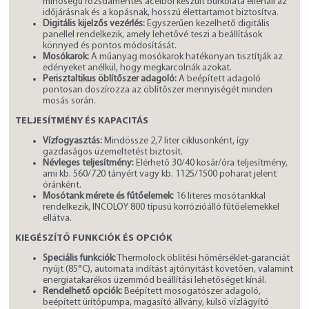
minőségű rozsdamentes acélból készült burkolata ellenáll az
időjárásnak és a kopásnak, hosszú élettartamot biztosítva.
Digitális kijelzős vezérlés:
Egyszerűen kezelhető digitális
panellel rendelkezik, amely lehetővé teszi a beállítások
könnyed és pontos módosítását.
Mosókarok:
A műanyag mosókarok hatékonyan tisztítják az
edényeket anélkül, hogy megkarcolnák azokat.
Perisztaltikus öblítőszer adagoló:
A beépített adagoló
pontosan doszírozza az öblítőszer mennyiségét minden
mosás során.
TELJESÍTMÉNY ÉS KAPACITÁS
Vízfogyasztás:
Mindössze 2,7 liter ciklusonként, így
gazdaságos üzemeltetést biztosít.
Névleges teljesítmény:
Elérhető 30/40 kosár/óra teljesítmény,
ami kb. 560/720 tányért vagy kb. 1125/1500 poharat jelent
óránként.
Mosótank mérete és fűtőelemek:
16 literes mosótankkal
rendelkezik, INCOLOY 800 típusú korrózióálló fűtőelemekkel
ellátva.
KIEGÉSZÍTŐ FUNKCIÓK ÉS OPCIÓK
Speciális funkciók:
Thermolock öblítési hőmérséklet-garanciát
nyújt (85°C), automata indítást ajtónyitást követően, valamint
energiatakarékos üzemmód beállítási lehetőséget kínál.
Rendelhető opciók:
Beépített mosogatószer adagoló,
beépített ürítőpumpa, magasító állvány, külső vízlágyító