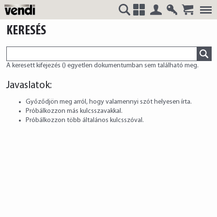
Belépés
Regisztrá
VENDI
+
KERESÉS
A keresett kifejezés (
) egyetlen dokumentumban sem található meg.
HUNGÁRIA
Javaslatok:
Győződjön meg arról, hogy valamennyi szót helyesen írta.
Próbálkozzon más kulcsszavakkal.
Próbálkozzon több általános kulcsszóval.
Kft.