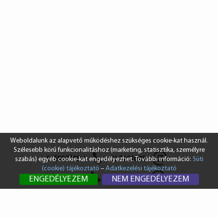
Weboldalunk az alapvető működéshez szükséges cookie-kat használ.
Szélesebb körű funkcionalitáshoz (marketing, statisztika, személyre
SZEKSZÁRD
+36 74 510 054
szabás) egyéb cookie-kat engedélyezhet. További információ:
Süti
(cookie) tájékoztató
–
Adatkezelési tájékoztató
BUDAPEST
+36 1 431 8687
ENGEDÉLYEZEM
NEM ENGEDÉLYEZEM
info@vendi.hu
bp@vendi.hu