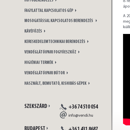
HŰTŐBERENDEZÉS
is 
ápol
FAGYLATTAL KAPCSOLATOS GÉP
A 20
MOSOGATÁSSAL KAPCSOLATOS BERENDEZÉS
meg
kiál
KÁVÉFŐZÉS
KERESKEDELEMTECHNIKAI BERENDEZÉS
VENDÉGLÁTÓIPARI FOGYÓESZKÖZ
HIGIÉNIAI TERMÉK
VENDÉGLÁTÓIPARI BÚTOR
HASZNÁLT, BEMUTATÓ, KISHIBÁS GÉPEK
SZEKSZÁRD
+36 74 510 054
info@vendi.hu
BUDAPEST
+36 1 431 8687