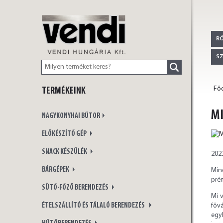
VENDI
R
S
Főo
TERMÉKEINK
HUNGÁRIA Kft.
MI
NAGYKONYHAI BÚTOR
ELŐKÉSZÍTŐ GÉP
SNACK KÉSZÜLÉK
202
BÁRGÉPEK
Min
pré
SÜTŐ-FŐZŐ BERENDEZÉS
Mi 
ÉTELSZÁLLÍTÓ ÉS TÁLALÓ BERENDEZÉS
főv
egyb