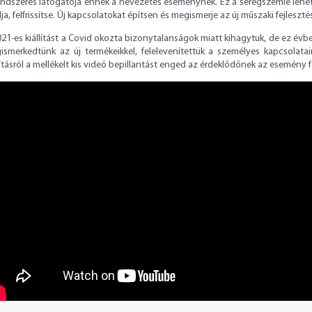
rendszeres látogatója ennek a nevezetes eseménynek. Ez a seregszemle lehe
ja, felfrissítse. Új kapcsolatokat építsen és megismerje az új műszaki fejleszt
21-es kiállítást a Covid okozta bizonytalanságok miatt kihagytuk, de ez évb
ismerkedtünk az új termékeikkel, felelevenítettük a személyes kapcsolatai
lításról a mellékelt kis videó bepillantást enged az érdeklődőnek az esemény 