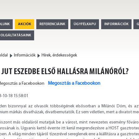
ÓLUNK
AKCIÓK
REFERENCIÁINK
ÜGYFÉLKAPU
INFORMÁCIÓK
ZOLGÁLTATÁSAINK
ldal
Információk
Hírek, érdekességek
 JUT ESZEDBE ELSŐ HALLÁSRA MILÁNÓRÓL?
Megosztás a Facebookon
3-10-18 15:58:01
den bizonnyal az olvasók többségének elsősorban a Milánói Dóm, és azt k
mium márkás divatházak, divatbemutatók. Ez sem véletlen, mert a divatot me
viszont más oldaláról mutatjuk be a várost, mint nevezetes esemény főváro
árosának is. Ugyanis kettő évente itt kerül megrendezésre a HOST gasztrotec
en. A világ minden tájáról tízezrével sereglenek erre a kiállításra a gasztr