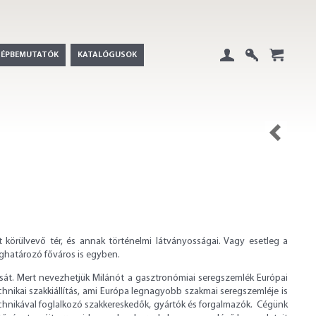
GÉPBEMUTATÓK
KATALÓGUSOK
Belépés
Regisztráció
+
Vissza
örülvevő tér, és annak történelmi látványosságai. Vagy esetleg a
ghatározó főváros is egyben.
sát. Mert nevezhetjük Milánót a gasztronómiai seregszemlék Európai
hnikai szakkiállítás, ami Európa legnagyobb szakmai seregszemléje is
otechnikával foglalkozó szakkereskedők, gyártók és forgalmazók. Cégünk