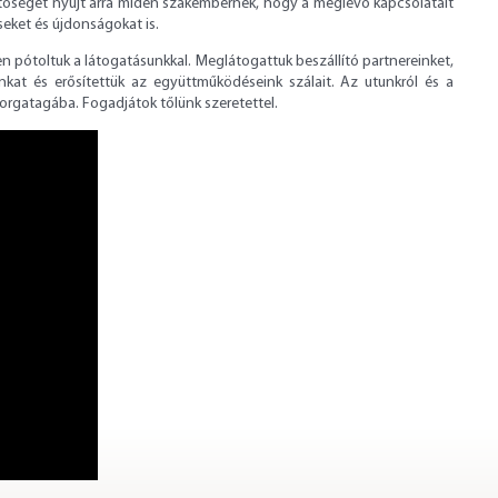
tőséget nyújt arra miden szakembernek, hogy a meglévő kapcsolatait
éseket és újdonságokat is.
en pótoltuk a látogatásunkkal. Meglátogattuk beszállító partnereinket,
nkat és erősítettük az együttműködéseink szálait. Az utunkról és a
forgatagába. Fogadjátok tőlünk szeretettel.