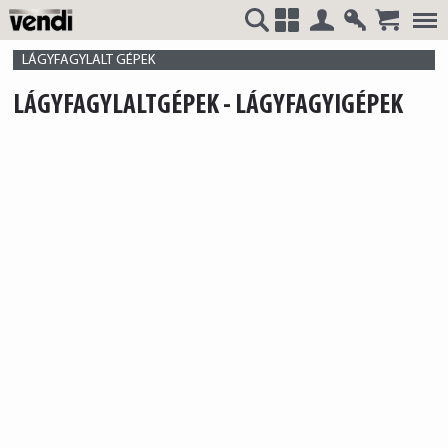
Belépés
Regisztrá
VENDI
+
LÁGYFAGYLALT GÉPEK
LÁGYFAGYLALTGÉPEK - LÁGYFAGYIGÉPEK
HUNGÁRIA
Kft.