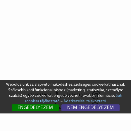
Weboldalunk az alapvető működéshez szükséges cookie-kat használ.
Szélesebb körű funkcionalitáshoz (marketing, statisztika, személyre
SZEKSZÁRD
+36 74 510 054
szabás) egyéb cookie-kat engedélyezhet. További információ:
Süti
(cookie) tájékoztató
–
Adatkezelési tájékoztató
BUDAPEST
+36 1 431 8687
ENGEDÉLYEZEM
NEM ENGEDÉLYEZEM
info@vendi.hu
bp@vendi.hu