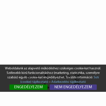
Weboldalunk az alapvető működéshez szükséges cookie-kat használ.
Szélesebb körű funkcionalitáshoz (marketing, statisztika, személyre
SZEKSZÁRD
+36 74 510 054
szabás) egyéb cookie-kat engedélyezhet. További információ:
Süti
(cookie) tájékoztató
–
Adatkezelési tájékoztató
BUDAPEST
+36 1 431 8687
ENGEDÉLYEZEM
NEM ENGEDÉLYEZEM
info@vendi.hu
bp@vendi.hu