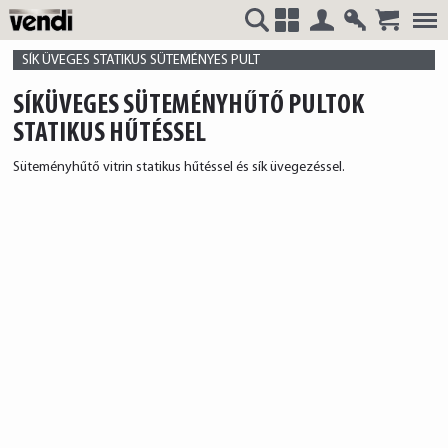
Belépés
Regisztrá
VENDI
+
SÍK ÜVEGES STATIKUS SÜTEMÉNYES PULT
SÍKÜVEGES SÜTEMÉNYHŰTŐ PULTOK
STATIKUS HŰTÉSSEL
HUNGÁRIA
Süteményhűtő vitrin statikus hűtéssel és sík üvegezéssel.
Kft.