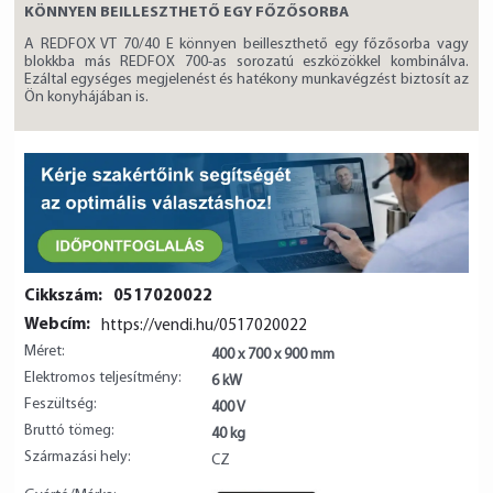
KÖNNYEN BEILLESZTHETŐ EGY FŐZŐSORBA
A REDFOX VT 70/40 E könnyen beilleszthető egy főzősorba vagy
blokkba más REDFOX 700-as sorozatú eszközökkel kombinálva.
Ezáltal egységes megjelenést és hatékony munkavégzést biztosít az
Ön konyhájában is.
Cikkszám:
0517020022
Webcím:
https://vendi.hu/0517020022
Méret:
400 x 700 x 900 mm
Elektromos teljesítmény:
6 kW
Feszültség:
400 V
Bruttó tömeg:
40 kg
Származási hely:
CZ