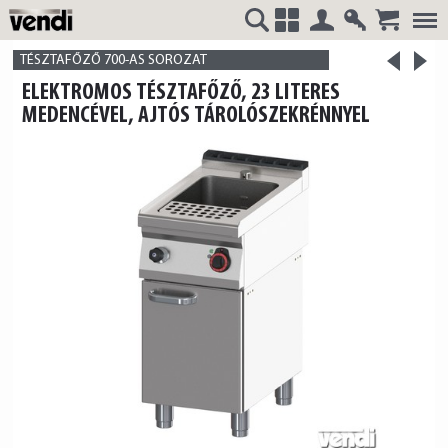
Belépés
Regisztrá
>
VENDI
+
TÉSZTAFŐZŐ 700-AS SOROZAT
<
ELEKTROMOS TÉSZTAFŐZŐ, 23 LITERES
termék
termék
MEDENCÉVEL, AJTÓS TÁROLÓSZEKRÉNNYEL
HUNGÁRIA
Kft.