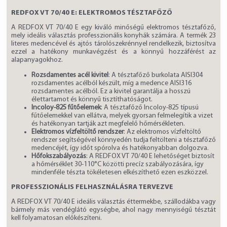
REDFOX VT 70/40 E: ELEKTROMOS TÉSZTAFŐZŐ
A REDFOX VT 70/40 E egy kiváló minőségű elektromos tésztafőző,
mely ideális választás professzionális konyhák számára. A termék 23
literes medencével és ajtós tárolószekrénnyel rendelkezik, biztosítva
ezzel a hatékony munkavégzést és a könnyű hozzáférést az
alapanyagokhoz.
Rozsdamentes acél kivitel
: A tésztafőző burkolata AISI304
rozsdamentes acélból készült, míg a medence AISI316
rozsdamentes acélból. Ez a kivitel garantálja a hosszú
élettartamot és könnyű tisztíthatóságot.
Incoloy-825 fűtőelemek
: A tésztafőző Incoloy-825 típusú
fűtőelemekkel van ellátva, melyek gyorsan felmelegítik a vizet
és hatékonyan tartják azt megfelelő hőmérsékleten.
Elektromos vízfeltöltő rendszer
: Az elektromos vízfeltöltő
rendszer segítségével könnyedén tudja feltölteni a tésztafőző
medencéjét, így időt spórolva és hatékonyabban dolgozva.
Hőfokszabályozás
: A REDFOX VT 70/40 E lehetőséget biztosít
a hőmérséklet 30-110°C közötti precíz szabályozására, így
mindenféle tészta tökéletesen elkészíthető ezen eszközzel.
PROFESSZIONÁLIS FELHASZNÁLÁSRA TERVEZVE
A REDFOX VT 70/40 E ideális választás éttermekbe, szállodákba vagy
bármely más vendéglátó egységbe, ahol nagy mennyiségű tésztát
kell folyamatosan előkészíteni.