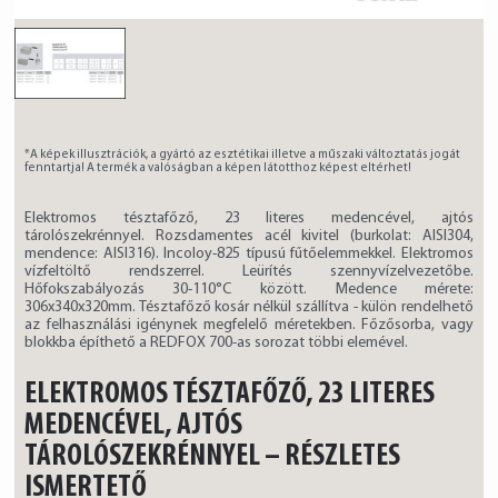
*A képek illusztrációk, a gyártó az esztétikai illetve a műszaki változtatás jogát
fenntartja! A termék a valóságban a képen látotthoz képest eltérhet!
Elektromos tésztafőző, 23 literes medencével, ajtós
tárolószekrénnyel. Rozsdamentes acél kivitel (burkolat: AISI304,
mendence: AISI316). Incoloy-825 típusú fűtőelemmekkel. Elektromos
vízfeltöltő rendszerrel. Leürítés szennyvízelvezetőbe.
Hőfokszabályozás 30-110°C között. Medence mérete:
306x340x320mm. Tésztafőző kosár nélkül szállítva - külön rendelhető
az felhasználási igénynek megfelelő méretekben. Főzősorba, vagy
blokkba építhető a REDFOX 700-as sorozat többi elemével.
ELEKTROMOS TÉSZTAFŐZŐ, 23 LITERES
MEDENCÉVEL, AJTÓS
TÁROLÓSZEKRÉNNYEL – RÉSZLETES
ISMERTETŐ