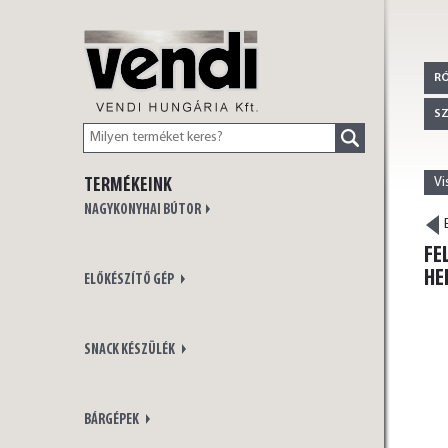
VENDI
R
S
Vi
TERMÉKEINK
HUNGÁRIA Kft.
NAGYKONYHAI BÚTOR
E
FE
HE
ELŐKÉSZÍTŐ GÉP
SNACK KÉSZÜLÉK
BÁRGÉPEK