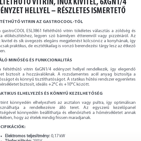
LTÉTHŰTŐ VITRIN, INOX KIVITEL, 6XGN1/4
ÉNYZET HELLYEL – RÉSZLETES ISMERTETŐ
LTÉTHŰTŐ VITRIN AZ GASTROCOOL-TÓL
a gastroCOOL ESL3861 feltéthűtő vitrin tökéletes választás a zöldség és
za előkészítéshez, legyen szó bármilyen étteremről vagy pizzériáról. Az
x kivitel és sík üvegezés elegáns megjelenést kölcsönöz a konyhának, így
sak praktikus, de esztétikailag is vonzó berendezési tárgy lesz az étkező
en.
ÁLÓ MINŐSÉG ÉS FUNKCIONALITÁS
a feltéthűtő vitrin 6xGN1/4 edényzet hellyel rendelkezik, így elegendő
yet biztosít a hozzávalóknak. A rozsdamentes acél anyag biztosítja a
ósságot és könnyű tisztíthatóságot. A statikus hűtési rendszer egyenletes
rsékletet biztosít, ideális +2°C és +10°C között.
AKTIKUS ELHELYEZÉS ÉS KÖNNYŰ KEZELHETŐSÉG
itrint könnyedén elhelyezheti az asztalon vagy pultra, így optimálisan
asználhatja a rendelkezésre álló teret. Az egyszerű kezelőpanel
ítségével könnyedén beállíthatja és ellenőrizheti a hőmérsékletet annak
ekében, hogy az ételek mindig frissen maradjanak.
CIFIKÁCIÓK:
Elektromos teljesítmény:
0,17 kW