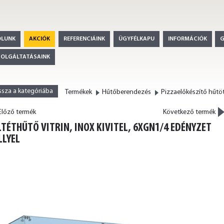
ÓLUNK
AKCIÓK
REFERENCIÁINK
ÜGYFÉLKAPU
INFORMÁCIÓK
ZOLGÁLTATÁSAINK
ssza a kategóriába
Termékek
Hűtőberendezés
>
lőző termék
Következő termék
<
LTÉTHŰTŐ VITRIN, INOX KIVITEL, 6XGN1/4 EDÉNYZET
LLYEL