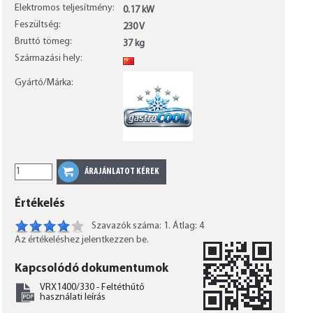
Elektromos teljesítmény:
0.17 kW
Feszültség:
230 V
Bruttó tömeg:
37 kg
Származási hely:
CN
Gyártó/Márka:
Értékelés
Szavazók száma: 1. Átlag: 4
Az értékeléshez jelentkezzen be.
Kapcsolódó dokumentumok
VRX1400/330 - Feltéthűtő
használati leírás