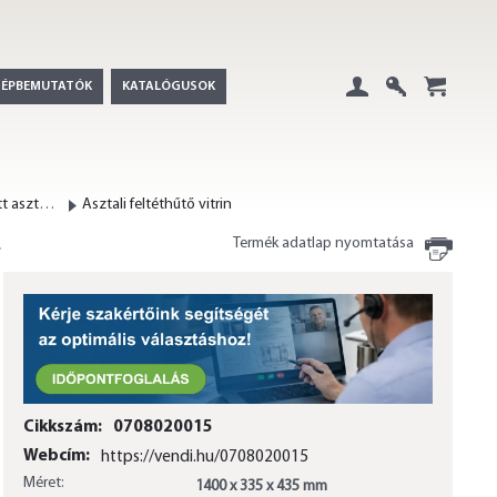
GÉPBEMUTATÓK
KATALÓGUSOK
Belépés
Regisztráció
+
Pizzaelőkészítő hűtött asztal és asztali feltét hűtővitrin
Asztali feltéthűtő vitrin
Termék adatlap nyomtatása
Cikkszám:
0708020015
Webcím:
https://vendi.hu/0708020015
Méret:
1400 x 335 x 435 mm