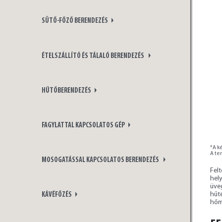
SÜTŐ-FŐZŐ BERENDEZÉS
ÉTELSZÁLLÍTÓ ÉS TÁLALÓ BERENDEZÉS
HŰTŐBERENDEZÉS
FAGYLATTAL KAPCSOLATOS GÉP
*A ké
A te
MOSOGATÁSSAL KAPCSOLATOS BERENDEZÉS
Fel
hel
üve
hűt
KÁVÉFŐZÉS
hőm