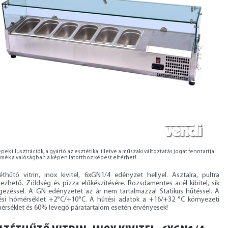
pek illusztrációk, a gyártó az esztétikai illetve a műszaki változtatás jogát fenntartja!
rmék a valóságban a képen látotthoz képest eltérhet!
téthűtő vitrin, inox kivitel, 6xGN1/4 edényzet hellyel. Asztalra, pultra
yezhető. Zöldség és pizza előkészítésére. Rozsdamentes acél kibitel, sík
gezéssel. A GN edényzetet az ár nem tartalmazza! Statikus hűtéssel. A
ési hőmérséklet +2°C/+10°C. A hűtési adatok a +16/+32 °C környezeti
érséklet és 60% levegő páratartalom esetén érvényesek!