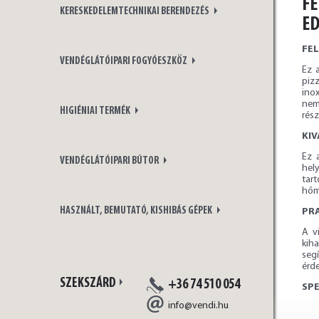
FE
KERESKEDELEMTECHNIKAI BERENDEZÉS
ED
FE
VENDÉGLÁTÓIPARI FOGYÓESZKÖZ
Ez 
piz
ino
nemc
HIGIÉNIAI TERMÉK
rész
KIV
Ez 
VENDÉGLÁTÓIPARI BÚTOR
hel
tart
hőmé
HASZNÁLT, BEMUTATÓ, KISHIBÁS GÉPEK
PR
A v
kih
seg
érd
SZEKSZÁRD
+36 74 510 054
SPE
info@vendi.hu