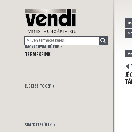
VENDI
R
S
NAGYKONYHAI BÚTOR
Vi
TERMÉKEINK
HUNGÁRIA Kft.
E
JÉ
TÁ
ELŐKÉSZÍTŐ GÉP
SNACK KÉSZÜLÉK