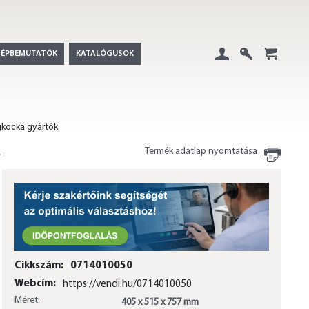
GÉPBEMUTATÓK
KATALÓGUSOK
Belépés
Regisztráció
+
gkocka gyártók
Termék adatlap nyomtatása
Cikkszám:
0714010050
Webcím:
https://vendi.hu/0714010050
Méret:
405 x 515 x 757 mm