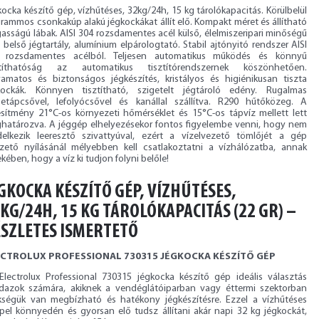
ocka készítő gép, vízhűtéses, 32kg/24h, 15 kg tárolókapacitás. Körülbelül
rammos csonkakúp alakú jégkockákat állít elő. Kompakt méret és állítható
asságú lábak. AISI 304 rozsdamentes acél külső, élelmiszeripari minőségű
belső jégtartály, alumínium elpárologtató. Stabil ajtónyitó rendszer AISI
 rozsdamentes acélból. Teljesen automatikus működés és könnyű
ztíthatóság az automatikus tisztítórendszernek köszönhetően.
yamatos és biztonságos jégkészítés, kristályos és higiénikusan tiszta
kockák. Könnyen tisztítható, szigetelt jégtároló edény. Rugalmas
betápcsővel, lefolyócsővel és kanállal szállítva. R290 hűtőközeg. A
jesítmény 21°C-os környezeti hőmérséklet és 15°C-os tápvíz mellett lett
határozva. A jéggép elhelyezésekor fontos figyelembe venni, hogy nem
delkezik leeresztő szivattyúval, ezért a vízelvezető tömlőjét a gép
ezető nyílásánál mélyebben kell csatlakoztatni a vízhálózatba, annak
kében, hogy a víz ki tudjon folyni belőle!
GKOCKA KÉSZÍTŐ GÉP, VÍZHŰTÉSES,
KG/24H, 15 KG TÁROLÓKAPACITÁS (22 GR) –
SZLETES ISMERTETŐ
ECTROLUX PROFESSIONAL 730315 JÉGKOCKA KÉSZÍTŐ GÉP
Electrolux Professional 730315 jégkocka készítő gép ideális választás
dazok számára, akiknek a vendéglátóiparban vagy éttermi szektorban
kségük van megbízható és hatékony jégkészítésre. Ezzel a vízhűtéses
pel könnyedén és gyorsan elő tudsz állítani akár napi 32 kg jégkockát,