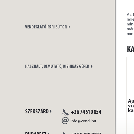
Az 
leh
min
VENDÉGLÁTÓIPARI BÚTOR
már
minő
K
HASZNÁLT, BEMUTATÓ, KISHIBÁS GÉPEK
Au
ví
ka
SZEKSZÁRD
+36 74 510 054
info@vendi.hu