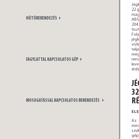
Jégk
22 g
mag
HŰTŐBERENDEZÉS
ABS 
204
tis
Fol
jég
víz
tel
meg
ren
FAGYLATTAL KAPCSOLATOS GÉP
kiv
érde
JÉ
32
RÉ
MOSOGATÁSSAL KAPCSOLATOS BERENDEZÉS
EL
Az 
min
szü
gép