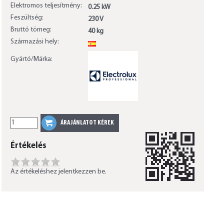
Elektromos teljesítmény:
0.25 kW
Feszültség:
230 V
Bruttó tömeg:
40 kg
Származási hely:
ES
Gyártó/Márka:
Értékelés
Az értékeléshez jelentkezzen be.