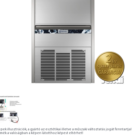
pek illusztrációk, a gyártó az esztétikai illetve a műszaki változtatás jogát fenntartja!
rmék a valóságban a képen látotthoz képest eltérhet!