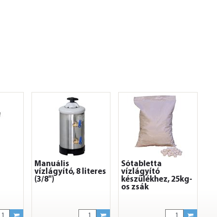
Manuális
Sótabletta
vízlágyító, 8 literes
vízlágyító
(3/8")
készülékhez, 25kg-
os zsák