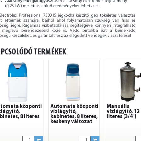
Alacsony energiafogyasztás:
Az alacsony elektromos teljesítmény
(0,25 kW) mellett is kitűnő eredményeket érhetsz el.
Electrolux Professional 730315 jégkocka készítő gép tökéletes választás
et éttermek számára, bárhol ahol folyamatosan szükség van friss és
őségi jégre. Rugalmas vízbetáplálása segítségével könnyen integrálható
 meglévő berendezéseid közé is. Vedd birtokba ezt a kiemelkedő
ségű készüléket, és garantált lesz az elégedett vendégek visszatérése!
APCSOLÓDÓ TERMÉKEK
tomata központi
Automata központi
Manuális
zlágyító,
vízlágyító,
vízlágyító, 12
binetes, 8 literes
kabinetes, 8 literes,
literes (3/4")
keskeny változat