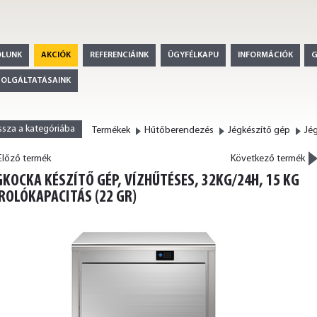
ÓLUNK
AKCIÓK
REFERENCIÁINK
ÜGYFÉLKAPU
INFORMÁCIÓK
ZOLGÁLTATÁSAINK
ssza a kategóriába
Termékek
Hűtőberendezés
Jégkészítő gép
Jé
>
lőző termék
Következő termék
<
GKOCKA KÉSZÍTŐ GÉP, VÍZHŰTÉSES, 32KG/24H, 15 KG
ROLÓKAPACITÁS (22 GR)