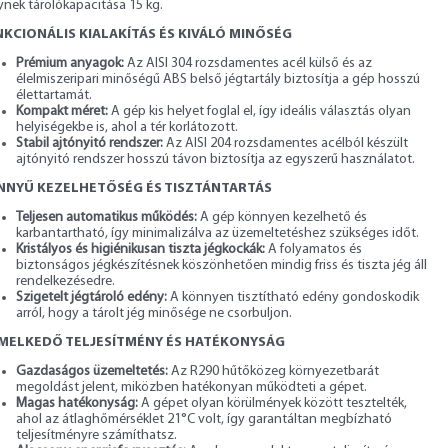
ynek tárolókapacitása 15 kg.
KCIONÁLIS KIALAKÍTÁS ÉS KIVÁLÓ MINŐSÉG
Prémium anyagok:
Az AISI 304 rozsdamentes acél külső és az
élelmiszeripari minőségű ABS belső jégtartály biztosítja a gép hosszú
élettartamát.
Kompakt méret:
A gép kis helyet foglal el, így ideális választás olyan
helyiségekbe is, ahol a tér korlátozott.
Stabil ajtónyitó rendszer:
Az AISI 204 rozsdamentes acélból készült
ajtónyitó rendszer hosszú távon biztosítja az egyszerű használatot.
NNYŰ KEZELHETŐSÉG ÉS TISZTÁNTARTÁS
Teljesen automatikus működés:
A gép könnyen kezelhető és
karbantartható, így minimalizálva az üzemeltetéshez szükséges időt.
Kristályos és higiénikusan tiszta jégkockák:
A folyamatos és
biztonságos jégkészítésnek köszönhetően mindig friss és tiszta jég áll
rendelkezésedre.
Szigetelt jégtároló edény:
A könnyen tisztítható edény gondoskodik
arról, hogy a tárolt jég minősége ne csorbuljon.
EMELKEDŐ TELJESÍTMÉNY ÉS HATÉKONYSÁG
Gazdaságos üzemeltetés:
Az R290 hűtőközeg környezetbarát
megoldást jelent, miközben hatékonyan működteti a gépet.
Magas hatékonyság:
A gépet olyan körülmények között tesztelték,
ahol az átlaghőmérséklet 21°C volt, így garantáltan megbízható
teljesítményre számíthatsz.