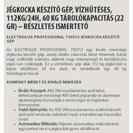
JÉGKOCKA KÉSZÍTŐ GÉP, VÍZHŰTÉSES,
112KG/24H, 60 KG TÁROLÓKAPACITÁS (22
GR) – RÉSZLETES ISMERTETŐ
ELECTROLUX PROFESSIONAL 730312 JÉGKOCKA KÉSZÍTŐ
GÉP
Az ELECTROLUX PROFESSIONAL 730312 egy kiváló minőségű
jégkocka készítő gép, amely ideális választás lehet éttermek, bárok
vagy szállodák számára, akiknek nagy mennyiségű és kristálytiszta
jégre van szükségük. Ez a vízhűtéses gép akár 112 kg jégkockát is
képes előállítani 24 óra alatt, és rendelkezik egy 60 kg
tárolókapacitással.
KOMPAKT MÉRET ÉS KIVÁLÓ MINŐSÉG
Kiváló Anyagok:
AISI 304 rozsdamentes acél külső,
élelmiszeripari minőségű ABS belső jégtartály és alumínium
elpárologtató biztosítják a tartósságot és higiénikus
környezetet.
Stabil Ajtónyitás:
Az AISI 204 rozsdamentes acélból készült
ajtónyitó rendszer stabilitást nyújt a mindennapi használat
során.
Automatikus Működés:
Teljesen automatikus működésével
egyszerűvé teszi a jégkockák gyors előállítását.