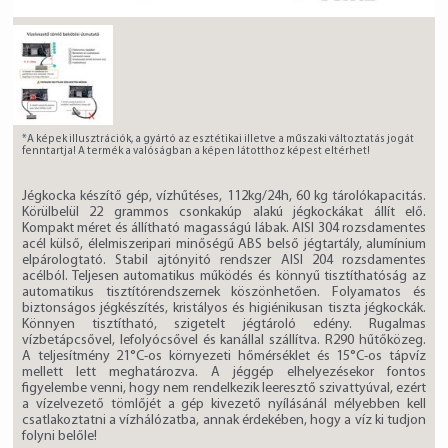
*A képek illusztrációk, a gyártó az esztétikai illetve a műszaki változtatás jogát
fenntartja! A termék a valóságban a képen látotthoz képest eltérhet!
Jégkocka készítő gép, vízhűtéses, 112kg/24h, 60 kg tárolókapacitás.
Körülbelül 22 grammos csonkakúp alakú jégkockákat állít elő.
Kompakt méret és állítható magasságú lábak. AISI 304 rozsdamentes
acél külső, élelmiszeripari minőségű ABS belső jégtartály, alumínium
elpárologtató. Stabil ajtónyitó rendszer AISI 204 rozsdamentes
acélból. Teljesen automatikus működés és könnyű tisztíthatóság az
automatikus tisztítórendszernek köszönhetően. Folyamatos és
biztonságos jégkészítés, kristályos és higiénikusan tiszta jégkockák.
Könnyen tisztítható, szigetelt jégtároló edény. Rugalmas
vízbetápcsővel, lefolyócsővel és kanállal szállítva. R290 hűtőközeg.
A teljesítmény 21°C-os környezeti hőmérséklet és 15°C-os tápvíz
mellett lett meghatározva. A jéggép elhelyezésekor fontos
figyelembe venni, hogy nem rendelkezik leeresztő szivattyúval, ezért
a vízelvezető tömlőjét a gép kivezető nyílásánál mélyebben kell
csatlakoztatni a vízhálózatba, annak érdekében, hogy a víz ki tudjon
folyni belőle!