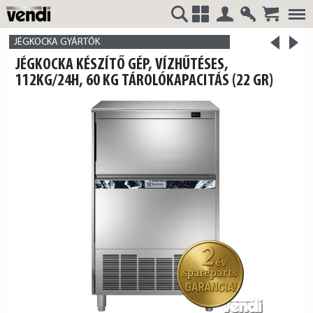
Belépés
Regisztrá
>
VENDI
+
JÉGKOCKA GYÁRTÓK
<
JÉGKOCKA KÉSZÍTŐ GÉP, VÍZHŰTÉSES,
termék
termék
112KG/24H, 60 KG TÁROLÓKAPACITÁS (22 GR)
HUNGÁRIA
Kft.