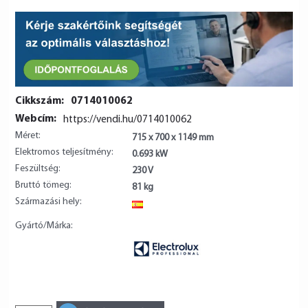
Cikkszám:
0714010062
Webcím:
https://vendi.hu/0714010062
Méret:
715 x 700 x 1149 mm
Elektromos teljesítmény:
0.693 kW
Feszültség:
230 V
Bruttó tömeg:
81 kg
Származási hely:
ES
Gyártó/Márka: