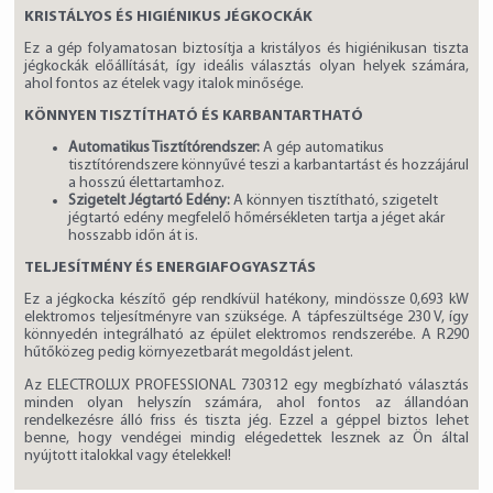
KRISTÁLYOS ÉS HIGIÉNIKUS JÉGKOCKÁK
Ez a gép folyamatosan biztosítja a kristályos és higiénikusan tiszta
jégkockák előállítását, így ideális választás olyan helyek számára,
ahol fontos az ételek vagy italok minősége.
KÖNNYEN TISZTÍTHATÓ ÉS KARBANTARTHATÓ
Automatikus Tisztítórendszer:
A gép automatikus
tisztítórendszere könnyűvé teszi a karbantartást és hozzájárul
a hosszú élettartamhoz.
Szigetelt Jégtartó Edény:
A könnyen tisztítható, szigetelt
jégtartó edény megfelelő hőmérsékleten tartja a jéget akár
hosszabb időn át is.
TELJESÍTMÉNY ÉS ENERGIAFOGYASZTÁS
Ez a jégkocka készítő gép rendkívül hatékony, mindössze 0,693 kW
elektromos teljesítményre van szüksége. A tápfeszültsége 230 V, így
könnyedén integrálható az épület elektromos rendszerébe. A R290
hűtőközeg pedig környezetbarát megoldást jelent.
Az ELECTROLUX PROFESSIONAL 730312 egy megbízható választás
minden olyan helyszín számára, ahol fontos az állandóan
rendelkezésre álló friss és tiszta jég. Ezzel a géppel biztos lehet
benne, hogy vendégei mindig elégedettek lesznek az Ön által
nyújtott italokkal vagy ételekkel!