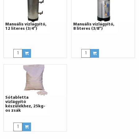
Manuális vízlágyító,
Manuális vízlágyító,
12 literes (3/4")
8 literes (3/8")
Sótabletta
vízlágyító
készülékhez, 25kg-
os zsák