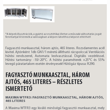
*A képek illusztrációk, a gyártó az esztétikai illetve a műszaki változtatás jogát
fenntartja! A termék a valóságban a képen látotthoz képest eltérhet!
Fagyasztó munkaasztal, három ajtós, 465 literes. Rozsdamentes acél
kivitel. Ajtónként 1db GN1/1 méretű állítható rácspolccal. Ventilációs
hűtési rendszerrel, Automata leolvasztással. Digitális vezérléssel.
Hűtési tartomány: -10/-20°C. A hűtési paraméterek +25°C és 55%
levegő páratartalom esetén érvényesek! Hűtőgáz típusa: R290.
FAGYASZTÓ MUNKAASZTAL, HÁROM
AJTÓS, 465 LITERES – RÉSZLETES
ISMERTETŐ
MAXIMA WTFR3: FAGYASZTÓ MUNKAASZTAL, HÁROM AJTÓS,
465 LITERES
A Maxima WTFR3 egy kiváló minőségű fagyasztó munkaasztal, mely