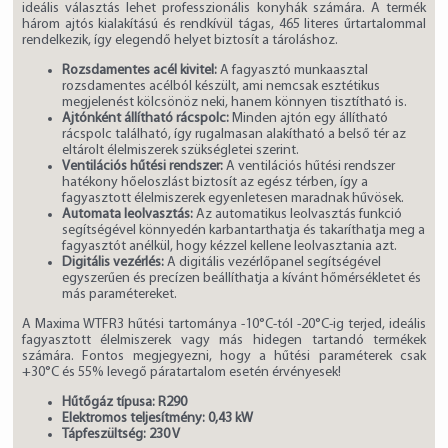
ideális választás lehet professzionális konyhák számára. A termék
három ajtós kialakítású és rendkívül tágas, 465 literes űrtartalommal
rendelkezik, így elegendő helyet biztosít a tároláshoz.
Rozsdamentes acél kivitel:
A fagyasztó munkaasztal
rozsdamentes acélból készült, ami nemcsak esztétikus
megjelenést kölcsönöz neki, hanem könnyen tisztítható is.
Ajtónként állítható rácspolc:
Minden ajtón egy állítható
rácspolc található, így rugalmasan alakítható a belső tér az
eltárolt élelmiszerek szükségletei szerint.
Ventilációs hűtési rendszer:
A ventilációs hűtési rendszer
hatékony hőeloszlást biztosít az egész térben, így a
fagyasztott élelmiszerek egyenletesen maradnak hűvösek.
Automata leolvasztás:
Az automatikus leolvasztás funkció
segítségével könnyedén karbantarthatja és takaríthatja meg a
fagyasztót anélkül, hogy kézzel kellene leolvasztania azt.
Digitális vezérlés:
A digitális vezérlőpanel segítségével
egyszerűen és precízen beállíthatja a kívánt hőmérsékletet és
más paramétereket.
A Maxima WTFR3 hűtési tartománya -10°C-tól -20°C-ig terjed, ideális
fagyasztott élelmiszerek vagy más hidegen tartandó termékek
számára. Fontos megjegyezni, hogy a hűtési paraméterek csak
+30°C és 55% levegő páratartalom esetén érvényesek!
Hűtőgáz típusa: R290
Elektromos teljesítmény: 0,43 kW
Tápfeszültség: 230 V