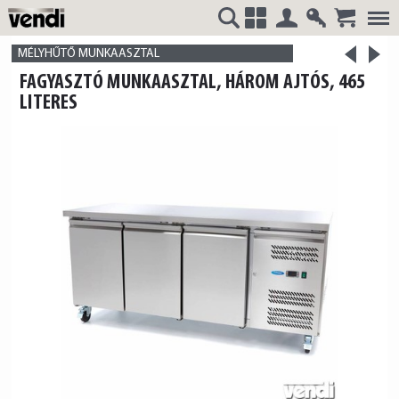
Belépés
Regisztrá
>
VENDI
+
MÉLYHŰTŐ MUNKAASZTAL
<
FAGYASZTÓ MUNKAASZTAL, HÁROM AJTÓS, 465
termék
termék
LITERES
HUNGÁRIA
Kft.