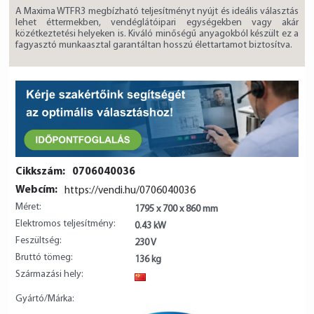
A Maxima WTFR3 megbízható teljesítményt nyújt és ideális választás
lehet éttermekben, vendéglátóipari egységekben vagy akár
közétkeztetési helyeken is. Kiváló minőségű anyagokból készült ez a
fagyasztó munkaasztal garantáltan hosszú élettartamot biztosítva.
Cikkszám:
0706040036
Webcím:
https://vendi.hu/0706040036
Méret:
1795 x 700 x 860 mm
Elektromos teljesítmény:
0.43 kW
Feszültség:
230 V
Bruttó tömeg:
136 kg
Származási hely:
CN
Gyártó/Márka: