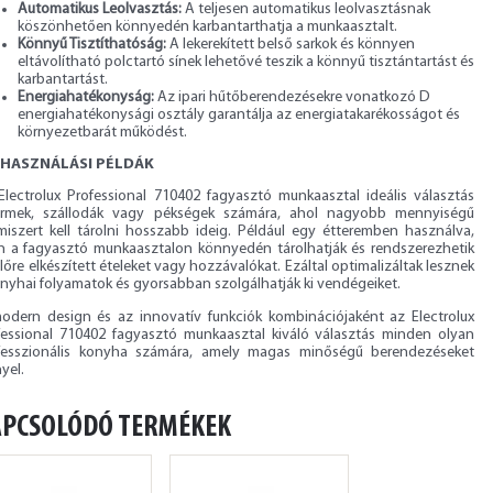
Automatikus Leolvasztás:
A teljesen automatikus leolvasztásnak
köszönhetően könnyedén karbantarthatja a munkaasztalt.
Könnyű Tisztíthatóság:
A lekerekített belső sarkok és könnyen
eltávolítható polctartó sínek lehetővé teszik a könnyű tisztántartást és
karbantartást.
Energiahatékonyság:
Az ipari hűtőberendezésekre vonatkozó D
energiahatékonysági osztály garantálja az energiatakarékosságot és
környezetbarát működést.
LHASZNÁLÁSI PÉLDÁK
Electrolux Professional 710402 fagyasztó munkaasztal ideális választás
ermek, szállodák vagy pékségek számára, ahol nagyobb mennyiségű
lmiszert kell tárolni hosszabb ideig. Például egy étteremben használva,
n a fagyasztó munkaasztalon könnyedén tárolhatják és rendszerezhetik
lőre elkészített ételeket vagy hozzávalókat. Ezáltal optimalizáltak lesznek
onyhai folyamatok és gyorsabban szolgálhatják ki vendégeiket.
odern design és az innovatív funkciók kombinációjaként az Electrolux
fessional 710402 fagyasztó munkaasztal kiváló választás minden olyan
fesszionális konyha számára, amely magas minőségű berendezéseket
yel.
APCSOLÓDÓ TERMÉKEK