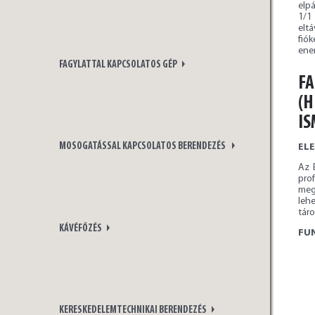
elpá
1/1
elt
fió
ene
FAGYLATTAL KAPCSOLATOS GÉP
FA
(H
I
MOSOGATÁSSAL KAPCSOLATOS BERENDEZÉS
EL
Az 
pro
meg
leh
táro
KÁVÉFŐZÉS
FU
KERESKEDELEMTECHNIKAI BERENDEZÉS