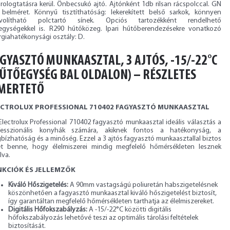
rologtatásra kerül. Önbecsukó ajtó. Ajtónként 1db rilsan rácspolccal. GN
 belméret. Könnyű tisztíthatóság: lekerekített belső sarkok, könnyen
ávolítható polctartó sínek. Opciós tartozékként rendelhető
kegységekkel is. R290 hűtőközeg. Ipari hűtőberendezésekre vonatkozó
rgiahatékonysági osztály: D.
GYASZTÓ MUNKAASZTAL, 3 AJTÓS, -15/-22°C
ŰTŐEGYSÉG BAL OLDALON) – RÉSZLETES
SMERTETŐ
ECTROLUX PROFESSIONAL 710402 FAGYASZTÓ MUNKAASZTAL
Electrolux Professional 710402 fagyasztó munkaasztal ideális választás a
fesszionális konyhák számára, akiknek fontos a hatékonyság, a
bízhatóság és a minőség. Ezzel a 3 ajtós fagyasztó munkaasztallal biztos
et benne, hogy élelmiszerei mindig megfelelő hőmérsékleten lesznek
lva.
NKCIÓK ÉS JELLEMZŐK
Kiváló Hőszigetelés:
A 90mm vastagságú poliuretán habszigetelésnek
köszönhetően a fagyasztó munkaasztal kiváló hőszigetelést biztosít,
így garantáltan megfelelő hőmérsékleten tarthatja az élelmiszereket.
Digitális Hőfokszabályzás:
A -15/-22°C közötti digitális
hőfokszabályozás lehetővé teszi az optimális tárolási feltételek
biztosítását.