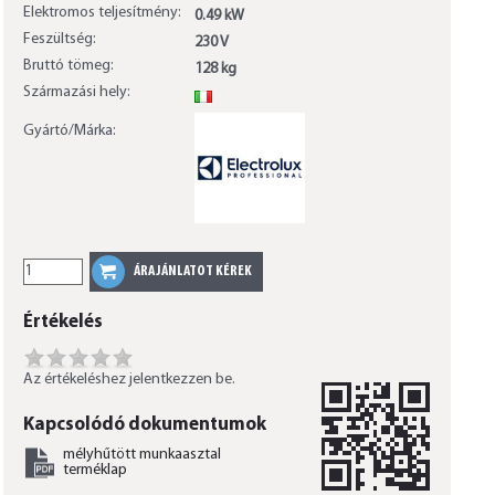
Elektromos teljesítmény:
0.49 kW
Feszültség:
230 V
Bruttó tömeg:
128 kg
Származási hely:
IT
Gyártó/Márka:
Értékelés
Az értékeléshez jelentkezzen be.
Kapcsolódó dokumentumok
mélyhűtött munkaasztal
terméklap