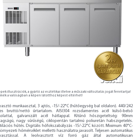
pek illusztrációk, a gyártó az esztétikai illetve a műszaki változtatás jogát fenntartja!
rmék a valóságban a képen látotthoz képest eltérhet!
yasztó munkaasztal, 3 ajtós, -15/-22°C (hűtőegység bal oldalon). 440/242
eres bruttó/nettó űrtartalom. AISI304 rozsdamentes acél külső-belső
kolattal, galvanizált acél hátlappal. Kítűnő hőszigeteltség: 90mm
tagságú, nagy sűrűségű, ciklopentán tartalmú poliuretán habszigetelés.
ilációs hűtés. Digitális hőfokszabályzás -15/-22°C között. Miximum 40°C-
örnyezeti hőmérséklet melletti használatra javasolt. Teljesen automatikus
lvasztással. A leolvasztott víz forró gáz által automatikusan