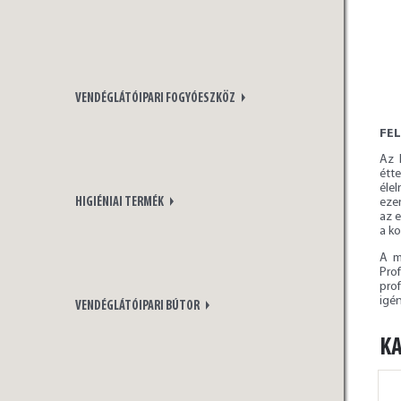
VENDÉGLÁTÓIPARI FOGYÓESZKÖZ
FE
Az 
étt
éle
eze
HIGIÉNIAI TERMÉK
az e
a k
A m
Pro
pro
igén
VENDÉGLÁTÓIPARI BÚTOR
K