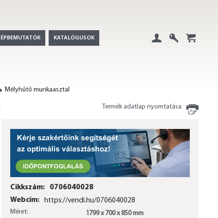
GÉPBEMUTATÓK
KATALÓGUSOK
Belépés
Regisztráció
+
Mélyhűtő munkaasztal
Termék adatlap nyomtatása
Cikkszám:
0706040028
Webcím:
https://vendi.hu/0706040028
Méret:
1799 x 700 x 850 mm