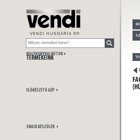
VENDI
R
S
NAGYKONYHAI BÚTOR
Vi
TERMÉKEINK
HUNGÁRIA Kft.
E
FA
(H
ELŐKÉSZÍTŐ GÉP
SNACK KÉSZÜLÉK