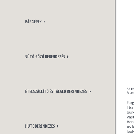
BÁRGÉPEK
SÜTŐ-FŐZŐ BERENDEZÉS
*A ké
ÉTELSZÁLLÍTÓ ÉS TÁLALÓ BERENDEZÉS
A te
Fag
lit
bur
vas
Vent
HŰTŐBERENDEZÉS
os k
leo