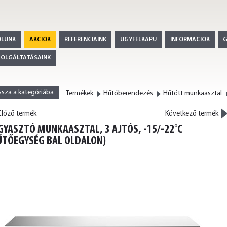
ÓLUNK
AKCIÓK
REFERENCIÁINK
ÜGYFÉLKAPU
INFORMÁCIÓK
ZOLGÁLTATÁSAINK
ssza a kategóriába
Termékek
Hűtőberendezés
Hűtött munkaasztal
>
lőző termék
Következő termék
<
GYASZTÓ MUNKAASZTAL, 3 AJTÓS, -15/-22°C
ŰTŐEGYSÉG BAL OLDALON)