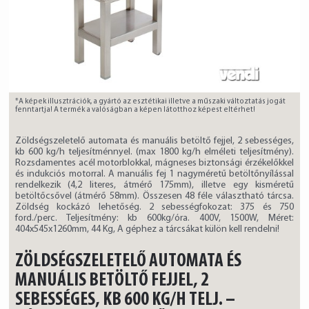
*A képek illusztrációk, a gyártó az esztétikai illetve a műszaki változtatás jogát
fenntartja! A termék a valóságban a képen látotthoz képest eltérhet!
Zöldségszeletelő automata és manuális betöltő fejjel, 2 sebességes,
kb 600 kg/h teljesítménnyel. (max 1800 kg/h elméleti teljesítmény).
Rozsdamentes acél motorblokkal, mágneses biztonsági érzékelőkkel
és indukciós motorral. A manuális fej 1 nagyméretű betöltőnyílással
rendelkezik (4,2 literes, átmérő 175mm), illetve egy kisméretű
betöltőcsővel (átmérő 58mm). Összesen 48 féle választható tárcsa.
Zöldség kockázó lehetőség. 2 sebességfokozat: 375 és 750
ford./perc. Teljesítmény: kb 600kg/óra. 400V, 1500W, Méret:
404x545x1260mm, 44 Kg, A géphez a tárcsákat külön kell rendelni!
ZÖLDSÉGSZELETELŐ AUTOMATA ÉS
MANUÁLIS BETÖLTŐ FEJJEL, 2
SEBESSÉGES, KB 600 KG/H TELJ. –