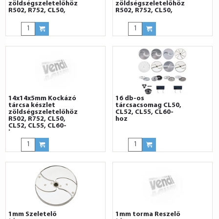
zöldségszeletelőhöz
zöldségszeletelőhöz
R502, R752, CL50,
R502, R752, CL50,
CL52, CL55, CL60-
CL52, CL55, CL60-
hoz
hoz
14x14x5mm Kockázó
16 db-os
tárcsa készlet
tárcsacsomag CL50,
zöldségszeletelőhöz
CL52, CL55, CL60-
R502, R752, CL50,
hoz
CL52, CL55, CL60-
hoz
1mm Szeletelő
1mm torma Reszelő