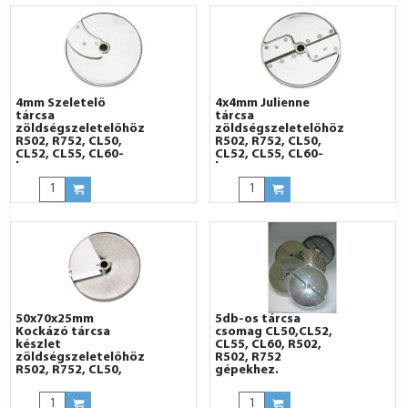
4mm Szeletelő
4x4mm Julienne
tárcsa
tárcsa
zöldségszeletelőhöz
zöldségszeletelőhöz
R502, R752, CL50,
R502, R752, CL50,
CL52, CL55, CL60-
CL52, CL55, CL60-
hoz
hoz
50x70x25mm
5db-os tárcsa
Kockázó tárcsa
csomag CL50,CL52,
készlet
CL55, CL60, R502,
zöldségszeletelőhöz
R502, R752
R502, R752, CL50,
gépekhez.
CL52, CL55, CL60-
hoz