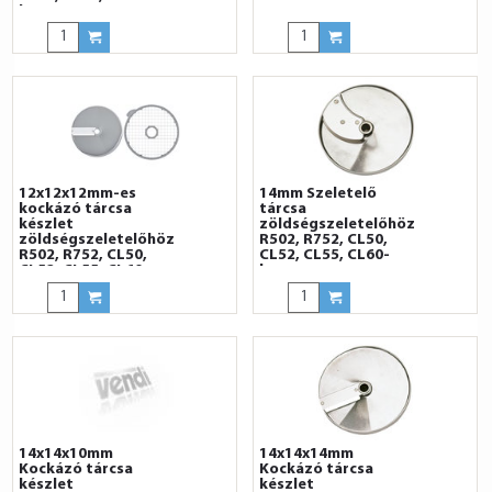
hoz
12x12x12mm-es
14mm Szeletelő
kockázó tárcsa
tárcsa
készlet
zöldségszeletelőhöz
zöldségszeletelőhöz
R502, R752, CL50,
R502, R752, CL50,
CL52, CL55, CL60-
CL52, CL55, CL60-
hoz
hoz
14x14x10mm
14x14x14mm
Kockázó tárcsa
Kockázó tárcsa
készlet
készlet