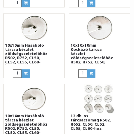
10x10mm Hasáboló
10x10x10mm
tárcsa készlet
Kockázó tárcsa
zöldségszeletelőhöz
készlet
R502, R752, CL50,
zöldségszeletelőhöz
CL52, CL55, CL60-
R502, R752, CL50,
hoz
CL52, CL55, CL60-
hoz
10x14mm Hasáboló
12 db-os
tárcsa készlet
tárcsacsomag R502,
zöldségszeletelőhöz
R652, CL50, CL52,
R502, R752, CL50,
CL55, CL60-hoz
CL52, CL55, CL60-