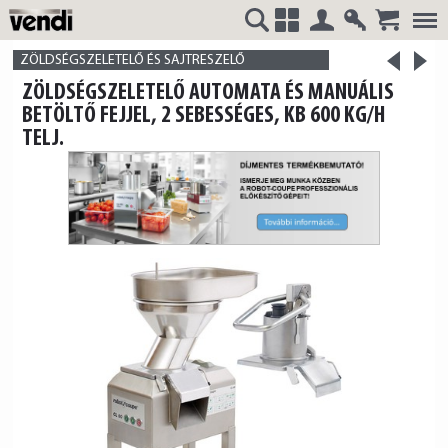
Belépés
Regisztrá
>
VENDI
+
ZÖLDSÉGSZELETELŐ ÉS SAJTRESZELŐ
<
ZÖLDSÉGSZELETELŐ AUTOMATA ÉS MANUÁLIS
termék
termék
BETÖLTŐ FEJJEL, 2 SEBESSÉGES, KB 600 KG/H
TELJ.
HUNGÁRIA
Kft.