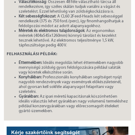
Választékosság
: Összesen 48 féle választható tárcsa áll
rendelkezésre, így széles skálán tudjuk variálni a vágást és
szeletelést. Ezzel lehetőség van zöldségkockázásra is.
Két sebességfokozat
: A CL60 2Feed-Heads két sebességgel
rendelkezik (375 és 750 ford./perc), így finomhangolhatjuk a
feldolgozási módot az adott alapanyagokhoz.
Méretek és elektromos tulajdonságok
: Az ergonomikus
méretek (404x545x1260mm) könnyű tárolást és kezelést
tesznek lehetővé. Az elektromos teljesítménye 1,5 kW,
tápfeszültsége pedig 400 V.
FELHASZNÁLÁSI PÉLDÁK:
Éttermekben:
Ideális megoldás lehet éttermekben nagyobb
mennyiségű zöldség gyors feldolgozására például saláták
vagy köretek elkészítése során.
Konyhákban:
Professzionális konyhákban segítséget nyújt
nagyobb rendezvények vagy események előkészületeinél,
ahol gyorsan kell sokféle alapanyagot felaprítani vagy
szeletelni.
Gyárakban:
Az ipari méretű kapacitásnak köszönhetően
ideális választás lehet gyárakban nagy volumenű termeléshez
például konzervgyárakban vagy előrecsomagolt ételeket
gyártó üzemekben.