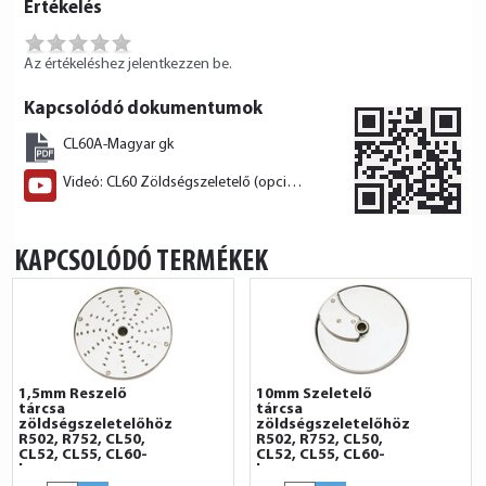
Értékelés
Az értékeléshez jelentkezzen be.
Kapcsolódó dokumentumok
CL60A-Magyar gk
Videó: CL60 Zöldségszeletelő (opcionális tartozékokkal!)
KAPCSOLÓDÓ TERMÉKEK
1,5mm Reszelő
10mm Szeletelő
tárcsa
tárcsa
zöldségszeletelőhöz
zöldségszeletelőhöz
R502, R752, CL50,
R502, R752, CL50,
CL52, CL55, CL60-
CL52, CL55, CL60-
hoz
hoz