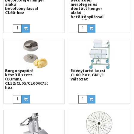
Betöltőfej 4 henger
Betöltőfej
alakú
merőleges és
betöltőnyílással
döntött henger
CL60-hoz
alakú
betöltőnyílással
CL60-höz
Burgonyapüré
Edénytartó kocsi
készítő szett
CL60-hoz, GN1/1
(O3mm),
változat
CL52/CL55/CL60/R752-
höz