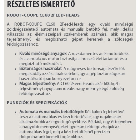
RÉSZLETES ISMERTETŐ
ROBOT-COUPE CL60 2FEED-HEADS
A ROBOT-COUPE CL60 2Feed-Heads egy kiváló minőségű
zöldségszeletelő automata és manuális betöltő fej, mely ideális
választás az élelmiszeripari szakemberek számára, akik magas
teljesítményű és megbízható gépet keresnek a zöldségek
feldolgozásához.
Kiváló minőségű anyagok
: A rozsdamentes acél motorblokk
és az indukciós motor biztosítja a hosszú élettartamot és a
megbízható működést.
Biztonságos használat
: A mágneses biztonsági érzékelők
megakadályozzák a baleseteket, így a gép biztonságosan
használható ipari környezetben is.
Magas teljesítmény
: A CL60 2Feed-Heads akár 600 kg/h
teljesítményt nyújt, ami ideális nagy mennyiségű zöldség
feldolgozásához.
FUNKCIÓK ÉS SPECIFIKÁCIÓK
Automata és manuális betöltőfejek
: Két külön fej lehetővé
teszi az automatikus és kézi betöltést is, így rugalmasan
alkalmazkodik az egyedi igényekhez. Például, egy étteremben
a nagyobb mennyiségeket gyorsan feldolgozhatjuk az
automatikus fejjel, míg a kézi betöltésnél precízen
dolgozhatunk kiemelt fogásokhoz.