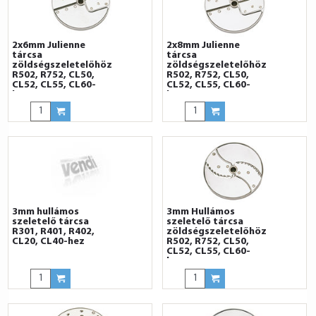
2x6mm Julienne
2x8mm Julienne
tárcsa
tárcsa
zöldségszeletelőhöz
zöldségszeletelőhöz
R502, R752, CL50,
R502, R752, CL50,
CL52, CL55, CL60-
CL52, CL55, CL60-
hoz
hoz
3mm hullámos
3mm Hullámos
szeletelő tárcsa
szeletelő tárcsa
R301, R401, R402,
zöldségszeletelőhöz
CL20, CL40-hez
R502, R752, CL50,
CL52, CL55, CL60-
hoz