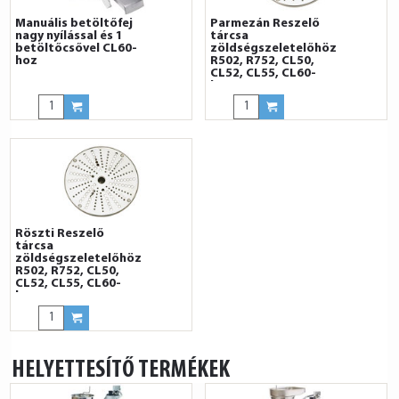
Manuális betöltőfej
Parmezán Reszelő
nagy nyílással és 1
tárcsa
betöltőcsővel CL60-
zöldségszeletelőhöz
hoz
R502, R752, CL50,
CL52, CL55, CL60-
hoz
Röszti Reszelő
tárcsa
zöldségszeletelőhöz
R502, R752, CL50,
CL52, CL55, CL60-
hoz
HELYETTESÍTŐ TERMÉKEK