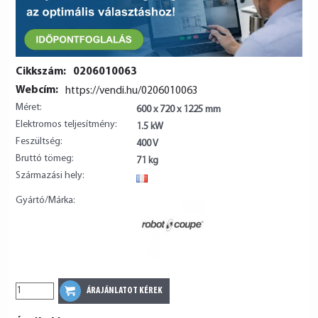
Cikkszám:
0206010063
Webcím:
https://vendi.hu/0206010063
Méret:
600 x 720 x 1225 mm
Elektromos teljesítmény:
1.5 kW
Feszültség:
400 V
Bruttó tömeg:
71 kg
Származási hely:
FR
Gyártó/Márka: