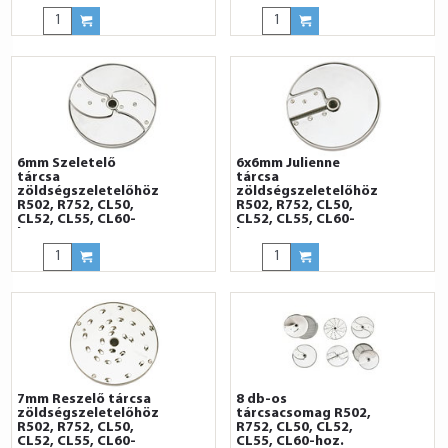
6mm Szeletelő
6x6mm Julienne
tárcsa
tárcsa
zöldségszeletelőhöz
zöldségszeletelőhöz
R502, R752, CL50,
R502, R752, CL50,
CL52, CL55, CL60-
CL52, CL55, CL60-
hoz
hoz
7mm Reszelő tárcsa
8 db-os
zöldségszeletelőhöz
tárcsacsomag R502,
R502, R752, CL50,
R752, CL50, CL52,
CL52, CL55, CL60-
CL55, CL60-hoz.