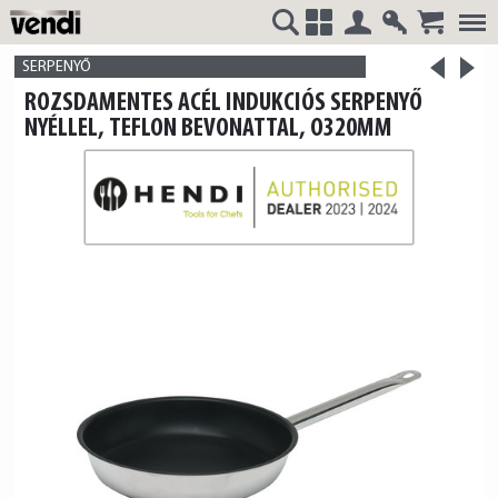
Belépés
Regisztrá
>
VENDI
+
SERPENYŐ
<
ROZSDAMENTES ACÉL INDUKCIÓS SERPENYŐ
termék
termék
NYÉLLEL, TEFLON BEVONATTAL, O320MM
HUNGÁRIA
Kft.