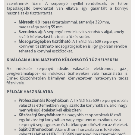
szeretnének főzni. A serpenyő nyéllel rendelkezik, és teflon
tapadásgátló bevonattal van ellátva, így garantált a könnyű
használat és tisztántartás.
Méretek:
4,8 literes űrtartalommal, átmérője 320 mm,
magassága pedig 55 mm.
Szendvics alj:
A serpenyő rendelkezik szendvics aljjal, amely
kiváló hőeloszlást biztosít a főzés során.
Mosogatógépben tisztítható:
A HENDI 835609 serpenyő
könnyen tisztítható mosogatógépben is, így gyorsan rendbe
teheted a konyhai eszközöket.
KIVÁLÓAN ALKALMAZHATÓ KÜLÖNBÖZŐ TŰZHELYEKEN
Az indukciós serpenyő ideális választás elektromos-, gáz-,
üvegkerámialapos- és indukciós tűzhelyeken való használatra is.
Ennek köszönhetően bármilyen környezetben hatékonyan tudsz
főzni vele.
PÉLDÁK HASZNÁLATRA
Professzionális Konyhákban:
A HENDI 835609 serpenyő ideális
választás éttermekben vagy szállodai konyhákban, ahol nagy
mennyiségű ételeket kell elkészíteni.
Közösségi Konyhákban:
Ha nagyobb csoportoknak főznél
egy közösségi konyhában vagy egyetemi menzákon, ez a
serpenyő segít gyorsan és hatékonyan elkészíteni az ételeket.
Saját Otthonodban:
Akár otthoni használatra is tökéletes
választás lehet a HENDI 835609 serpenyő, ha szeretnéd profi