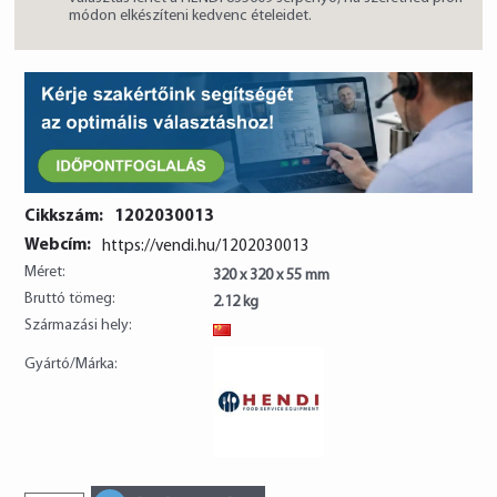
módon elkészíteni kedvenc ételeidet.
Cikkszám:
1202030013
Webcím:
https://vendi.hu/1202030013
Méret:
320 x 320 x 55 mm
Bruttó tömeg:
2.12 kg
Származási hely:
CN
Gyártó/Márka: