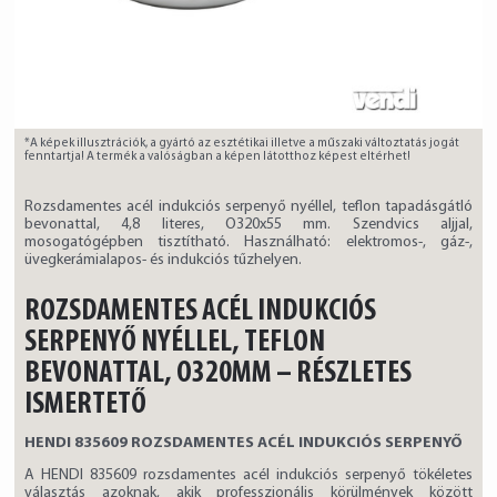
*A képek illusztrációk, a gyártó az esztétikai illetve a műszaki változtatás jogát
fenntartja! A termék a valóságban a képen látotthoz képest eltérhet!
Rozsdamentes acél indukciós serpenyő nyéllel, teflon tapadásgátló
bevonattal, 4,8 literes, O320x55 mm. Szendvics aljjal,
mosogatógépben tisztítható. Használható: elektromos-, gáz-,
üvegkerámialapos- és indukciós tűzhelyen.
ROZSDAMENTES ACÉL INDUKCIÓS
SERPENYŐ NYÉLLEL, TEFLON
BEVONATTAL, O320MM – RÉSZLETES
ISMERTETŐ
HENDI 835609 ROZSDAMENTES ACÉL INDUKCIÓS SERPENYŐ
A HENDI 835609 rozsdamentes acél indukciós serpenyő tökéletes
választás azoknak, akik professzionális körülmények között