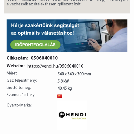
élvezhessék az ételek frissen grillezett ízét.
Cikkszám:
0506040010
Webcím:
https://vendi.hu/0506040010
Méret:
540 x 340 x 300 mm
Gáz teljesítmény:
5.8 kW
Bruttó tömeg:
40.45 kg
Származási hely:
CN
Gyártó/Márka: