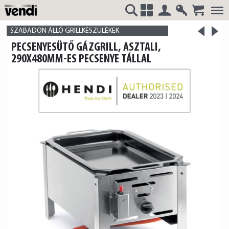
Belépés
Regisztrá
>
VENDI
+
SZABADON ÁLLÓ GRILLKÉSZÜLÉKEK
<
PECSENYESÜTŐ GÁZGRILL, ASZTALI,
termék
termék
290X480MM-ES PECSENYE TÁLLAL
HUNGÁRIA
Kft.