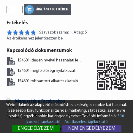
Értékelés
Szavazók száma: 1. Átlag: 5
Az értékeléshez jelentkezzen be.
Kapcsolódó dokumentumok
154601 idegen nyelvű használati leírás
154601 megfelelőségi nyilatkozat
154601 robbantott alkatrész katalógus
Megosztás a Facebookon
Weboldalunk az alapvető működéshez szükséges cookie-kat használ.
Szélesebb körű funkcionalitáshoz (marketing, statisztika, személyre
SZEKSZÁRD
+36 74 510 054
szabás) egyéb cookie-kat engedélyezhet. További információ:
Süti
(cookie) tájékoztató
–
Adatkezelési tájékoztató
BUDAPEST
+36 1 431 8687
ENGEDÉLYEZEM
NEM ENGEDÉLYEZEM
info@vendi.hu