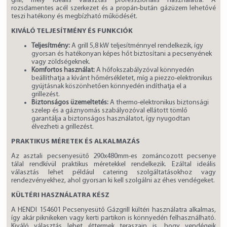
grill, mely ideális választás professzionális használatra. A
rozsdamentes acél szerkezet és a propán-bután gázüzem lehetővé
teszi hatékony és megbízható működését.
KIVÁLÓ TELJESÍTMÉNY ÉS FUNKCIÓK
Teljesítmény:
A grill 5,8 kW teljesítménnyel rendelkezik, így
gyorsan és hatékonyan képes hőt biztosítani a pecsenyének
vagy zöldségeknek.
Komfortos használat:
A hőfokszabályzóval könnyedén
beállíthatja a kívánt hőmérsékletet, míg a piezzo-elektronikus
gyújtásnak köszönhetően könnyedén indíthatja el a
grillezést.
Biztonságos üzemeltetés:
A thermo-elektronikus biztonsági
szelep és a gáznyomás szabályozóval ellátott tömlő
garantálja a biztonságos használatot, így nyugodtan
élvezheti a grillezést.
PRAKTIKUS MÉRETEK ÉS ALKALMAZÁS
Az asztali pecsenyesütő 290x480mm-es zománcozott pecsenye
tálal rendkívül praktikus méretekkel rendelkezik. Ezáltal ideális
választás lehet például catering szolgáltatásokhoz vagy
rendezvényekhez, ahol gyorsan ki kell szolgálni az éhes vendégeket.
KÜLTÉRI HASZNÁLATRA KÉSZ
A HENDI 154601 Pecsenyesütő Gázgrill kültéri használatra alkalmas,
így akár piknikeken vagy kerti partikon is könnyedén felhasználható.
Kiváló választás lehet éttermek teraszain is, hogy vendégeik