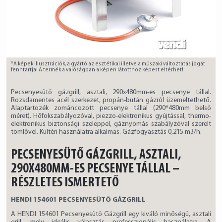
*A képek illusztrációk, a gyártó az esztétikai illetve a műszaki változtatás jogát
fenntartja! A termék a valóságban a képen látotthoz képest eltérhet!
Pecsenyesütő gázgrill, asztali, 290x480mm-es pecsenye tállal.
Rozsdamentes acél szerkezet, propán-bután gázról üzemeltethető.
Alaptartozék zománcozott pecsenye tállal (290*480mm belső
méret). Hőfokszabályozóval, piezzo-elektronikus gyújtással, thermo-
elektronikus biztonsági szeleppel, gáznyomás szabályzóval szerelt
tömlővel. Kültéri használatra alkalmas. Gázfogyasztás 0,215 m3/h.
PECSENYESÜTŐ GÁZGRILL, ASZTALI,
290X480MM-ES PECSENYE TÁLLAL –
RÉSZLETES ISMERTETŐ
HENDI 154601 PECSENYESÜTŐ GÁZGRILL
A HENDI 154601 Pecsenyesütő Gázgrill egy kiváló minőségű, asztali