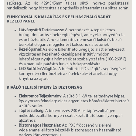
szükség. Az 4x 429*345mm tálcás sütő indirekt párásítással
rendelkezik, hogy biztosítsa az optimális páratartalmat a sütés során.
FUNKCIONÁLIS KIALAKÍTÁS ÉS FELHASZNÁLÓBARÁT
KEZELŐPANEL
Látványsütő Tartalmazza:
A berendezés 4 tepsit képes
befogadni tartós sínek segítségével, amelyek könnyedén ki-
és behúzhatók. A rozsdamentes nemesacél külső és belső
burkolat elegáns megjelenést kölcsönöz a sütőnek.
Kezelőpanel:
Az előre billenthető üvegajtó alatt elhelyezett
vízszintesen kezelhető kezelőpanel intuitív módon
lehetőséget nyújt a hőmérséklet szabályozására (100-260°C)
és a manuális párásító funkció bekapcsolására.
LED Sütőtéri Világítás:
A beépített LED világítás segítségével
könnyedén ellenőrizheti az ételek sülését anélkül, hogy
kinyitná az ajtót.
KIVÁLÓ TELJESÍTMÉNY ÉS BIZTONSÁG
Elektromos Teljesítmény:
A sütő 3,1 kW teljesítményre képes,
így gyorsan felmelegszik és egyenletes hőmérsékletet biztosít
a sütés során.
Tápfeszültség:
A berendezés 230 V-os tápfeszültségen
működik, ezáltal könnyen csatlakoztatható bármilyen ipari
aljzathoz.
Biztonságos Használat:
Az IPX3 fröccsenő víz elleni
védelemmel ellátott készülék biztonságosan használható
nedves környezetben is.