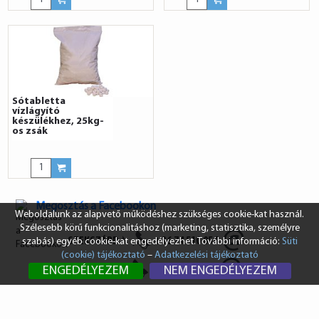
Sótabletta
vízlágyító
készülékhez, 25kg-
os zsák
Megosztás a Facebookon
Weboldalunk az alapvető működéshez szükséges cookie-kat használ.
Szélesebb körű funkcionalitáshoz (marketing, statisztika, személyre
SZEKSZÁRD
+36 74 510 054
szabás) egyéb cookie-kat engedélyezhet. További információ:
Süti
(cookie) tájékoztató
–
Adatkezelési tájékoztató
BUDAPEST
+36 1 431 8687
ENGEDÉLYEZEM
NEM ENGEDÉLYEZEM
info@vendi.hu
bp@vendi.hu