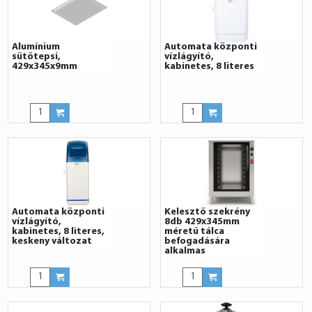
Alumínium
Automata központi
sütőtepsi,
vízlágyító,
429x345x9mm
kabinetes, 8 literes
Automata központi
Kelesztő szekrény
vízlágyító,
8db 429x345mm
kabinetes, 8 literes,
méretű tálca
keskeny változat
befogadására
alkalmas