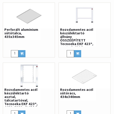
Perforált alumínium
Rozsdamentes acél
sütőtálca,
készüléktartó
435x345mm
állvány
ÖSSZEÉPÍTETT
Tecnoeka EKF 423*,
523* sütőkhöz
Rozsdamentes acél
Rozsdamentes acél
készüléktartó
sütőrács,
asztal,
434x340mm
tálcatartóval,
Tecnoeka EKF 423*,
443*, 523* sütőkhöz