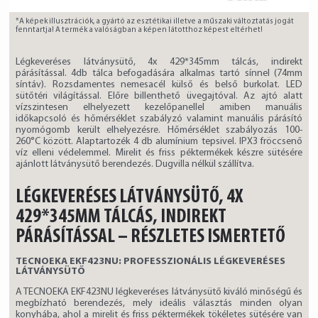
*A képek illusztrációk, a gyártó az esztétikai illetve a műszaki változtatás jogát
fenntartja! A termék a valóságban a képen látotthoz képest eltérhet!
Légkeveréses látványsütő, 4x 429*345mm tálcás, indirekt
párásítással. 4db tálca befogadására alkalmas tartó sínnel (74mm
síntáv). Rozsdamentes nemesacél külső és belső burkolat. LED
sütőtéri világítással. Előre billenthető üvegajtóval. Az ajtó alatt
vízszintesen elhelyezett kezelőpanellel amiben manuális
időkapcsoló és hőmérséklet szabályzó valamint manuális párásító
nyomógomb került elhelyezésre. Hőmérséklet szabályozás 100-
260°C között. Alaptartozék 4 db alumínium tepsivel. IPX3 fröccsenő
víz elleni védelemmel. Mirelit és friss péktermékek készre sütésére
ajánlott látványsütő berendezés. Dugvilla nélkül szállítva.
LÉGKEVERÉSES LÁTVÁNYSÜTŐ, 4X
429*345MM TÁLCÁS, INDIREKT
PÁRÁSÍTÁSSAL – RÉSZLETES ISMERTETŐ
TECNOEKA EKF423NU: PROFESSZIONÁLIS LÉGKEVERÉSES
LÁTVÁNYSÜTŐ
A TECNOEKA EKF423NU légkeveréses látványsütő kiváló minőségű és
megbízható berendezés, mely ideális választás minden olyan
konyhába, ahol a mirelit és friss péktermékek tökéletes sütésére van