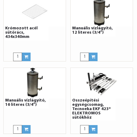
Krómozott acél
Manuális vízlágyító,
sütőrács,
12 literes (3/4")
434x340mm
Manuális vízlágyító,
Összeépítési
16 literes (3/4")
egységcsomag,
Tecnoeka EKF 423*
ELEKTROMOS
sütőkhöz