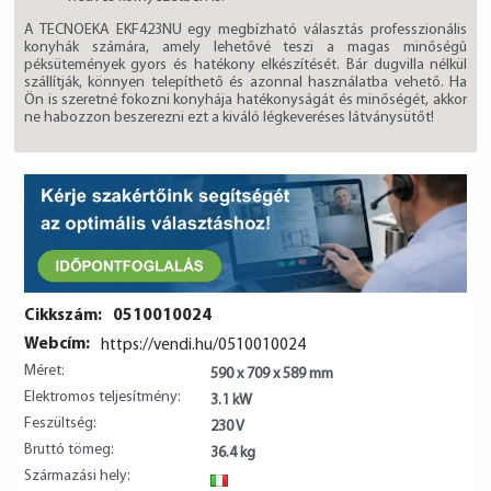
A TECNOEKA EKF423NU egy megbízható választás professzionális
konyhák számára, amely lehetővé teszi a magas minőségû
péksütemények gyors és hatékony elkészítését. Bár dugvilla nélkül
szállítják, könnyen telepíthető és azonnal használatba vehető. Ha
Ön is szeretné fokozni konyhája hatékonyságát és minőségét, akkor
ne habozzon beszerezni ezt a kiváló légkeveréses látványsütőt!
Cikkszám:
0510010024
Webcím:
https://vendi.hu/0510010024
Méret:
590 x 709 x 589 mm
Elektromos teljesítmény:
3.1 kW
Feszültség:
230 V
Bruttó tömeg:
36.4 kg
Származási hely:
IT