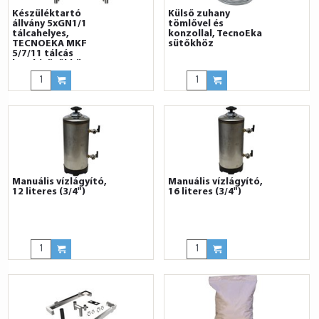
Készüléktartó
Külső zuhany
állvány 5xGN1/1
tömlővel és
tálcahelyes,
konzollal, TecnoEka
TECNOEKA MKF
sütőkhöz
5/7/11 tálcás
kombisütőkhöz
Manuális vízlágyító,
Manuális vízlágyító,
12 literes (3/4")
16 literes (3/4")