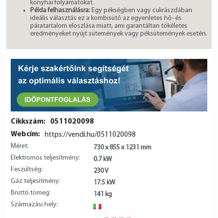
konyhai folyamatokat.
Példa felhasználásra:
Egy pékségben vagy cukrászdában
ideális választás ez a kombisütő az egyenletes hõ- és
páratartalom eloszlása miatt, ami garantáltan tökéletes
eredményeket nyújt sütemények vagy péksütemények esetén.
Cikkszám:
0511020098
Webcím:
https://vendi.hu/0511020098
Méret:
730 x 855 x 1231 mm
Elektromos teljesítmény:
0.7 kW
Feszültség:
230 V
Gáz teljesítmény:
17.5 kW
Bruttó tömeg:
141 kg
Származási hely:
IT