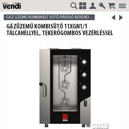
Belépés
Regisztrá
>
VENDI
+
GÁZ ÜZEMŰ KOMBINÁLT SÜTŐ-PÁROLÓ BERENDEZÉS
<
GÁZÜZEMŰ KOMBISÜTŐ 11XGN1/1
termék
termék
TÁLCAHELLYEL, TEKERŐGOMBOS VEZÉRLÉSSEL
HUNGÁRIA
Kft.