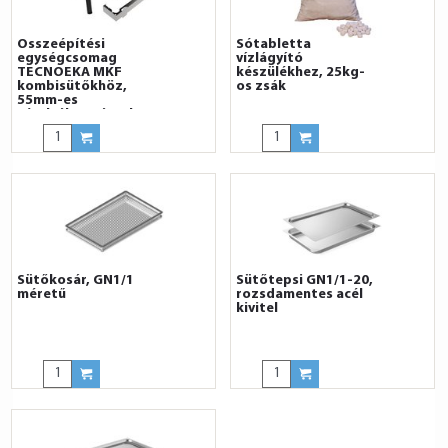
Összeépítési
Sótabletta
egységcsomag
vízlágyító
TECNOEKA MKF
készülékhez, 25kg-
kombisütőkhöz,
os zsák
55mm-es
térelválasztással
Sütőkosár, GN1/1
Sütőtepsi GN1/1-20,
méretű
rozsdamentes acél
kivitel