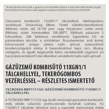
*A képek illusztrációk, a gyártó az esztétikai illetve a műszaki változtatás jogát
fenntartja! A termék a valóságban a képen látotthoz képest eltérhet!
Gázüzemű kombisütő 11xGN1/1 tálcahellyel, tekerőgombos
vezérléssel. Síntávolság 68mm. Direkt vízbefecskendezéssel.
Állítható sütési idő (0-120 perc vagy folyamatos sütési mód).
Állítható sütési hőmérséklet: 100-260°C. Állítható páraszint 5
fokozatban. 2db kétírányú ventilátorral. Egyenletes hő- és
páratartalom eloszlás a sütőtérben. Rozsdamentes acél kivitel,
hővisszaverő üveges jobbra nyíló ajtóval. Leereszthető
kondenzvízgyűjtő edény. A berendezéshez tepsi, rács, állvány,
vízlágyító, és egyéb kiegészítők külön rendelendők! Lágyított víz
használata kötelező! Felár ellenében rendelhető balra nyíló ajtóval!
GÁZÜZEMŰ KOMBISÜTŐ 11XGN1/1
TÁLCAHELLYEL, TEKERŐGOMBOS
VEZÉRLÉSSEL – RÉSZLETES ISMERTETŐ
TECNOEKA MKF1111GS: GÁZÜZEMŰ KOMBISÜTŐ 11XGN1/1
TÁLCAHELLYEL
A TECNOEKA MKF1111GS egy kiváló minőségű gázüzemű kombisütő,
mely ideális választás professzionális konyhák számára. Az
11xGN1/1 tálcahely lehetővé teszi a nagyobb mennyiségű ételek