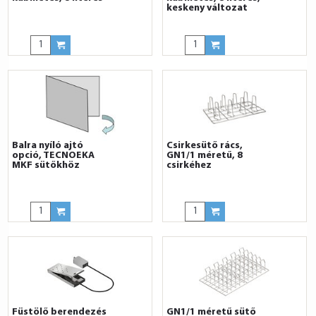
keskeny változat
Balra nyíló ajtó
Csirkesütő rács,
opció, TECNOEKA
GN1/1 méretű, 8
MKF sütőkhöz
csirkéhez
Füstölő berendezés
GN1/1 méretű sütő