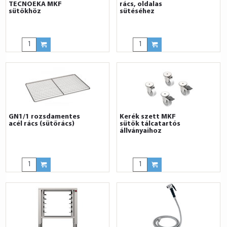
TECNOEKA MKF
rács, oldalas
sütőkhöz
sütéséhez
GN1/1 rozsdamentes
Kerék szett MKF
acél rács (sütőrács)
sütők tálcatartós
állványaihoz