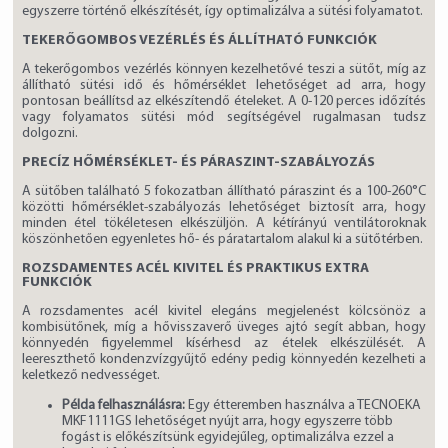
egyszerre történő elkészítését, így optimalizálva a sütési folyamatot.
TEKERŐGOMBOS VEZÉRLÉS ÉS ÁLLÍTHATÓ FUNKCIÓK
A tekerőgombos vezérlés könnyen kezelhetővé teszi a sütőt, míg az
állítható sütési idő és hőmérséklet lehetőséget ad arra, hogy
pontosan beállítsd az elkészítendő ételeket. A 0-120 perces időzítés
vagy folyamatos sütési mód segítségével rugalmasan tudsz
dolgozni.
PRECÍZ HŐMÉRSÉKLET- ÉS PÁRASZINT-SZABÁLYOZÁS
A sütőben található 5 fokozatban állítható páraszint és a 100-260°C
közötti hőmérséklet-szabályozás lehetőséget biztosít arra, hogy
minden étel tökéletesen elkészüljön. A kétírányú ventilátoroknak
köszönhetően egyenletes hő- és páratartalom alakul ki a sütőtérben.
ROZSDAMENTES ACÉL KIVITEL ÉS PRAKTIKUS EXTRA
FUNKCIÓK
A rozsdamentes acél kivitel elegáns megjelenést kölcsönöz a
kombisütőnek, míg a hővisszaverő üveges ajtó segít abban, hogy
könnyedén figyelemmel kísérhesd az ételek elkészülését. A
leereszthető kondenzvízgyűjtő edény pedig könnyedén kezelheti a
keletkező nedvességet.
Példa felhasználásra:
Egy étteremben használva a TECNOEKA
MKF1111GS lehetőséget nyújt arra, hogy egyszerre több
fogást is előkészítsünk egyidejűleg, optimalizálva ezzel a