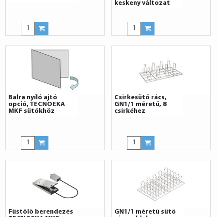
keskeny változat
Balra nyíló ajtó
Csirkesütő rács,
opció, TECNOEKA
GN1/1 méretű, 8
MKF sütőkhöz
csirkéhez
Füstölő berendezés
GN1/1 méretű sütő