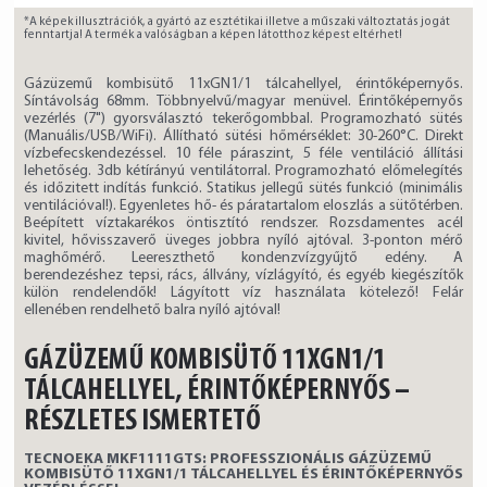
*A képek illusztrációk, a gyártó az esztétikai illetve a műszaki változtatás jogát
fenntartja! A termék a valóságban a képen látotthoz képest eltérhet!
Gázüzemű kombisütő 11xGN1/1 tálcahellyel, érintőképernyős.
Síntávolság 68mm. Többnyelvű/magyar menüvel. Érintőképernyős
vezérlés (7") gyorsválasztó tekerőgombbal. Programozható sütés
(Manuális/USB/WiFi). Állítható sütési hőmérséklet: 30-260°C. Direkt
vízbefecskendezéssel. 10 féle páraszint, 5 féle ventiláció állítási
lehetőség. 3db kétírányú ventilátorral. Programozható előmelegítés
és időzitett indítás funkció. Statikus jellegű sütés funkció (minimális
ventilációval!). Egyenletes hő- és páratartalom eloszlás a sütőtérben.
Beépített víztakarékos öntisztító rendszer. Rozsdamentes acél
kivitel, hővisszaverő üveges jobbra nyíló ajtóval. 3-ponton mérő
maghőmérő. Leereszthető kondenzvízgyűjtő edény. A
berendezéshez tepsi, rács, állvány, vízlágyító, és egyéb kiegészítők
külön rendelendők! Lágyított víz használata kötelező! Felár
ellenében rendelhető balra nyíló ajtóval!
GÁZÜZEMŰ KOMBISÜTŐ 11XGN1/1
TÁLCAHELLYEL, ÉRINTŐKÉPERNYŐS –
RÉSZLETES ISMERTETŐ
TECNOEKA MKF1111GTS: PROFESSZIONÁLIS GÁZÜZEMŰ
KOMBISÜTŐ 11XGN1/1 TÁLCAHELLYEL ÉS ÉRINTŐKÉPERNYŐS