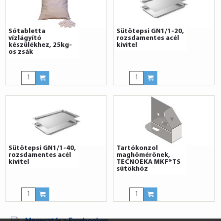
Sótabletta
Sütőtepsi GN1/1-20,
vízlágyító
rozsdamentes acél
készülékhez, 25kg-
kivitel
os zsák
Sütőtepsi GN1/1-40,
Tartókonzol
rozsdamentes acél
maghőmérőnek,
kivitel
TECNOEKA MKF*TS
sütőkhöz