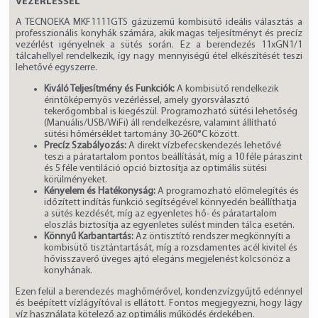
VEZÉRLÉSSEL
A TECNOEKA MKF1111GTS gázüzemű kombisütő ideális választás a
professzionális konyhák számára, akik magas teljesítményt és precíz
vezérlést igényelnek a sütés során. Ez a berendezés 11xGN1/1
tálcahellyel rendelkezik, így nagy mennyiségű étel elkészítését teszi
lehetővé egyszerre.
Kiváló Teljesítmény és Funkciók:
A kombisütő rendelkezik
érintőképernyős vezérléssel, amely gyorsválasztó
tekerőgombbal is kiegészül. Programozható sütési lehetőség
(Manuális/USB/WiFi) áll rendelkezésre, valamint állítható
sütési hőmérséklet tartomány 30-260°C között.
Precíz Szabályozás:
A direkt vízbefecskendezés lehetővé
teszi a páratartalom pontos beállítását, míg a 10 féle páraszint
és 5 féle ventiláció opció biztosítja az optimális sütési
körülményeket.
Kényelem és Hatékonyság:
A programozható előmelegítés és
időzített indítás funkció segítségével könnyedén beállíthatja
a sütés kezdését, míg az egyenletes hő- és páratartalom
eloszlás biztosítja az egyenletes sülést minden tálca esetén.
Könnyű Karbantartás:
Az öntisztító rendszer megkönnyíti a
kombisütő tisztántartását, míg a rozsdamentes acél kivitel és
hővisszaverő üveges ajtó elegáns megjelenést kölcsönöz a
konyhának.
Ezen felül a berendezés maghőmérővel, kondenzvízgyűjtő edénnyel
és beépített vízlágyítóval is ellátott. Fontos megjegyezni, hogy lágy
víz használata kötelező az optimális működés érdekében.